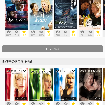
8824
4146
43725
22625
428
157
263
535
3.2
3.9
2.7
3.5
もっと見る
配信中のドラマ 7作品
シーズン3
シーズン1
シーズン2
シーズン7