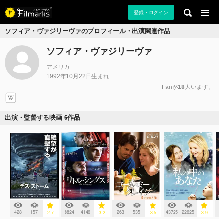
登録・ログイン
ソフィア・ヴァジリーヴァのプロフィール・出演関連作品
ソフィア・ヴァジリーヴァ
アメリカ
1992年10月22日生まれ
Fanが
18
人います。
出演・監督する映画 6作品
428
157
8824
4146
263
535
43725
22625
2.7
3.2
3.5
3.9