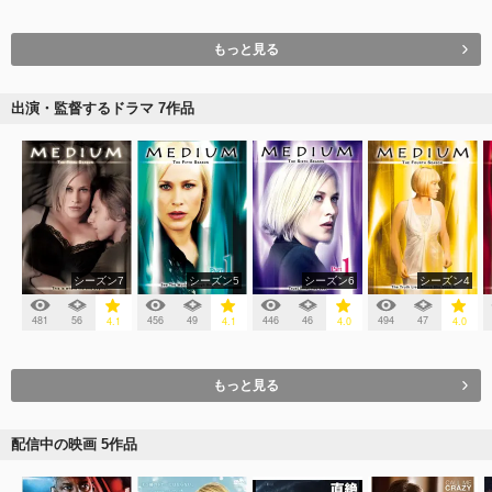
もっと見る
出演・監督するドラマ 7作品
シーズン7
シーズン5
シーズン6
シーズン4
481
56
456
49
446
46
494
47
4.1
4.1
4.0
4.0
もっと見る
配信中の映画 5作品