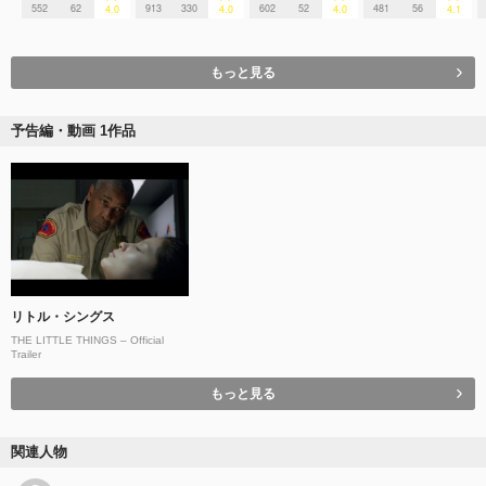
552
62
913
330
602
52
481
56
4.0
4.0
4.0
4.1
もっと見る
予告編・動画 1作品
リトル・シングス
THE LITTLE THINGS – Official
Trailer
もっと見る
関連人物