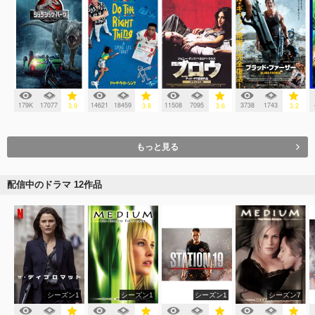
179K
17077
14621
18459
11508
7095
3738
1743
3.9
3.8
3.6
3.2
もっと見る
配信中のドラマ 12作品
シーズン1
シーズン1
シーズン1
シーズン7