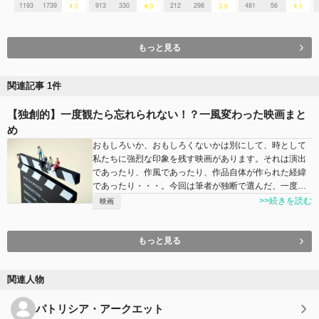
1193
1739
913
330
212
298
481
56
4.0
4.0
3.6
4.1
もっと見る
関連記事 1件
【独創的】一度観たら忘れられない！？一風変わった映画まと
め
おもしろいか、おもしろくないかは別にして、時として
私たちに強烈な印象を残す映画があります。それは演出
であったり、作風であったり、作品自体が作られた経緯
であったり・・・。今回は筆者が独断で選んだ、一度…
>>続きを読む
映画
もっと見る
関連人物
パトリシア・アークエット