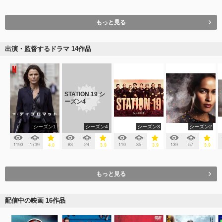
もっと見る
出演・監督するドラマ 14作品
STATION 19 シ
ーズン4
シーズン1
シーズン4
シーズン3
シーズン2
1193
1739
83
24
110
35
139
57
4.0
3.9
3.9
3.9
もっと見る
配信中の映画 16作品