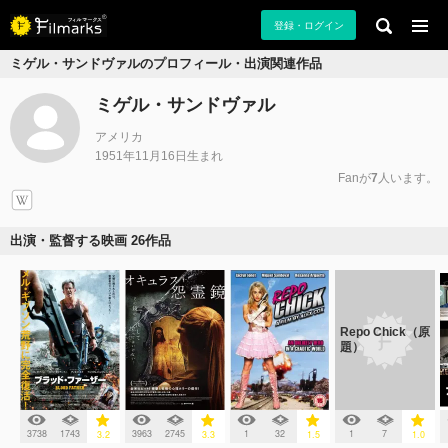
登録・ログイン
ミゲル・サンドヴァルのプロフィール・出演関連作品
ミゲル・サンドヴァル
アメリカ
1951年11月16日生まれ
Fanが
7
人います。
出演・監督する映画 26作品
Repo Chick（原
題）
3738
1743
3963
2745
1
32
1
7
3.2
3.3
1.5
1.0