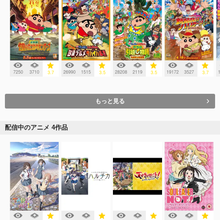
7250
3710
26990
1515
28208
2119
19172
3527
3.7
3.5
3.5
3.7
もっと見る
配信中のアニメ 4作品