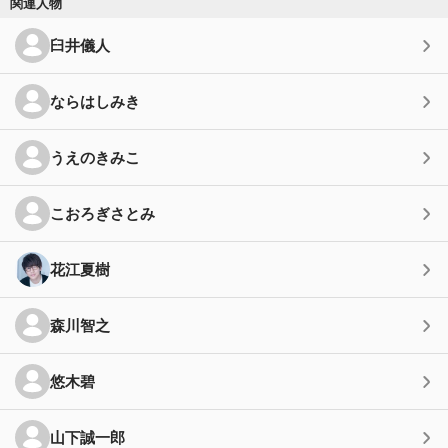
関連人物
臼井儀人
ならはしみき
うえのきみこ
こおろぎさとみ
花江夏樹
森川智之
悠木碧
山下誠一郎