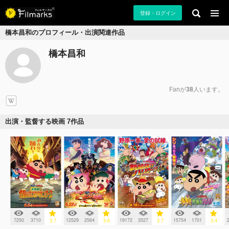
登録・ログイン
橋本昌和のプロフィール・出演関連作品
橋本昌和
Fanが
38
人います。
出演・監督する映画 7作品
7250
3710
12529
2564
19172
3527
15754
1701
3.7
3.6
3.7
3.4