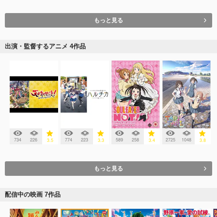
もっと見る
出演・監督するアニメ 4作品
734
226
774
223
589
258
2725
1048
3.5
3.3
3.4
3.8
もっと見る
配信中の映画 7作品