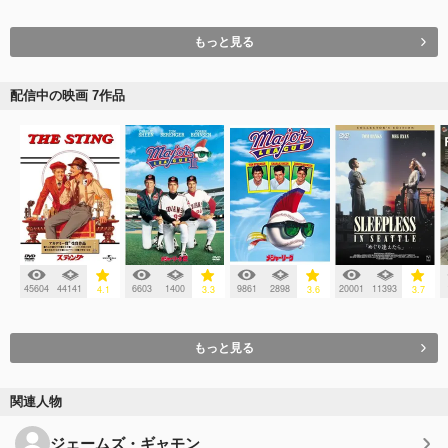
もっと見る
配信中の映画 7作品
45604
44141
6603
1400
9861
2898
20001
11393
4.1
3.3
3.6
3.7
もっと見る
関連人物
ジェームズ・ギャモン