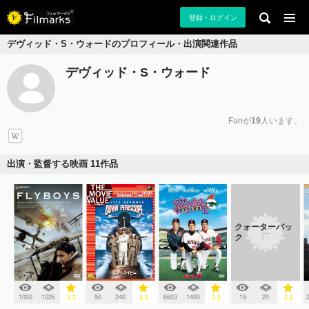
登録・ログイン
デヴィッド・S・ウォードのプロフィール・出演関連作品
デヴィッド・S・ウォード
Fanが
19
人います。
出演・監督する映画 11作品
クォーターバッ
ク
1000
1026
90
240
6603
1400
19
20
3.5
3.6
3.3
2.8