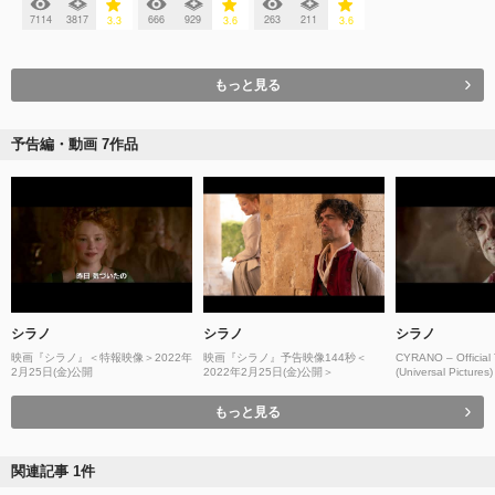
7114
3817
666
929
263
211
3.3
3.6
3.6
もっと見る
予告編・動画 7作品
シラノ
シラノ
シラノ
映画『シラノ』＜特報映像＞2022年
映画『シラノ』予告映像144秒＜
CYRANO – Official T
2月25日(金)公開
2022年2月25日(金)公開＞
(Universal Pictures
もっと見る
関連記事 1件