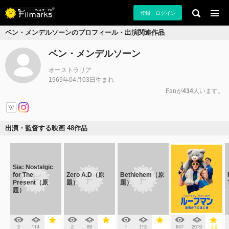
登録・ログイン
ベン・メンデルソーンのプロフィール・出演関連作品
ベン・メンデルソーン
オーストラリア
1969年04月03日生まれ
Fanが
434
人います。
出演・監督する映画 48作品
Sia: Nostalgic
for The
Zero A.D（原
Bethlehem（原
Present（原
題）
題）
題）
2
114
2
99
1
113
647
2919
-
-
-
3.8