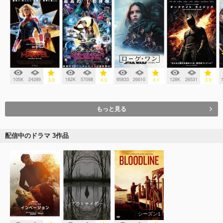
105K
24289
182K
57098
95833
26610
128K
26531
3.8
4.0
4.1
3.9
もっと見る
配信中のドラマ 3作品
シーズン1