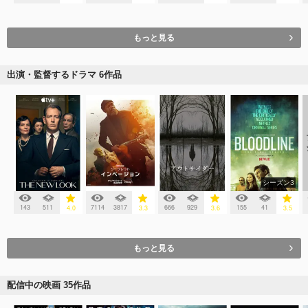
もっと見る
出演・監督するドラマ 6作品
シーズン3
143
511
7114
3817
666
929
155
41
4.0
3.3
3.6
3.5
もっと見る
配信中の映画 35作品