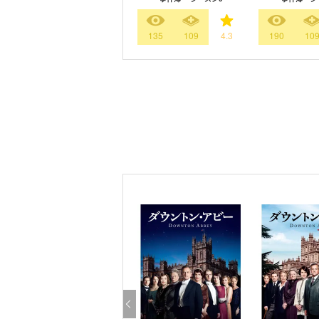
135
109
4.3
190
10