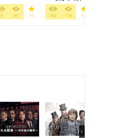
19
85
3.8
252
118
4.2
644
155
3.