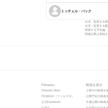
ミッチェル・バック
出演・監督する映
出演・監督する配
関連する予告編・
関連記事は登録さ
Filmarks
映画を探す
Filmarks Store
上映中の映画を
FILMAGA（フィルマガ）
公開予定の映画
公式Facebook
今週公開の映画
公式X
今話題のおすす