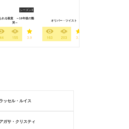
シーズン3
シーズン
もれる殺意 ～18年後の慟
オリバー・ツイスト
ダウントン・アビー シーズ
哭～
44
155
3.9
163
203
3.7
3904
3364
4.
ラッセル・ルイス
アガサ・クリスティ