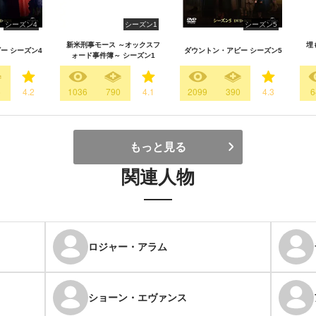
シーズン4
シーズン1
シーズン5
新米刑事モース ～オックスフ
埋
ー シーズン4
ダウントン・アビー シーズン5
ォード事件簿～ シーズン1
6
4.2
1036
790
4.1
2099
390
4.3
6
もっと見る
関連人物
ロジャー・アラム
ショーン・エヴァンス