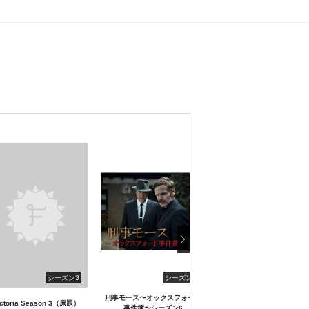
シーズン3
シーズン6
シーズン
刑事モース〜オックスフォード
埋もれる殺意 ～18年後
ictoria Season 3（原題）
事件簿〜シーズン6
哭～