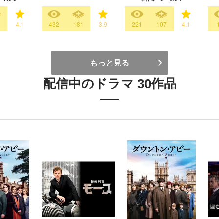
9
4.1
432
181
3.9
221
107
4.1
もっと見る
配信中のドラマ 30作品