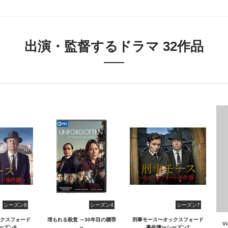
出演・監督するドラマ 32作品
シーズン8
シーズン4
シーズン7
クスフォード
埋もれる殺意 ～30年目の贖罪
刑事モース〜オックスフォード
V
ーズン8
～
事件簿〜シーズン7