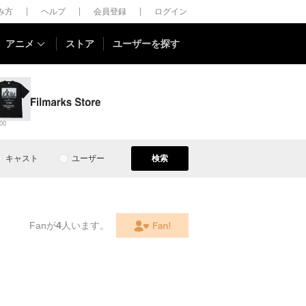
しみ方
ヘルプ
会員登録
ログイン
アニメ
ストア
ユーザーを探す
00
キャスト
ユーザー
検索
Fanが
4
人います。