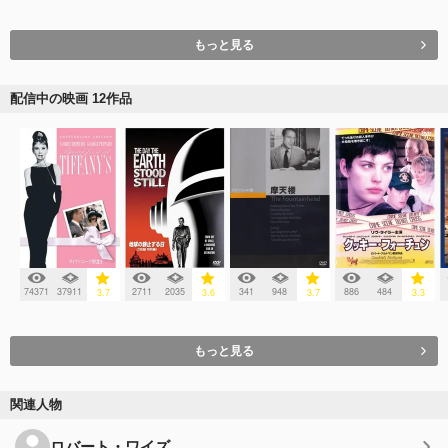
もっと見る
配信中の映画 12作品
74371
37911
2711
2035
341
948
886
484
3.7
3.6
3.7
3.3
もっと見る
関連人物
ロバート・ワイズ