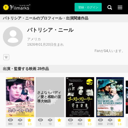
登録・ログイン
パトリシア・ニールのプロフィール・出演関連作品
パトリシア・ニール
アメリカ
1926年01月20日生まれ
Fanが
14
人います。
出演・監督する映画 28作品
さよならバディ
／愛と感動の盲
導犬物語
886
484
1
13
177
603
830
2136
3.3
-
3.3
3.8