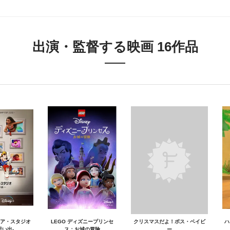
出演・監督する映画 16作品
ア・スタジオ
LEGO ディズニープリンセ
クリスマスだよ！ボス・ベイビ
ハ
思い出-
ス：お城の冒険
ー