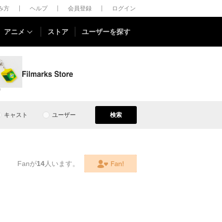
しみ方
ヘルプ
会員登録
ログイン
アニメ
ストア
ユーザーを探す
0
キャスト
ユーザー
検索
Fanが
14
人います。