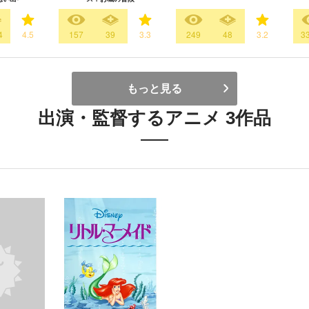
4
4.5
157
39
3.3
249
48
3.2
3
もっと見る
出演・監督するアニメ 3作品