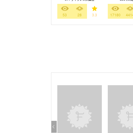
53
28
3.3
17180
441