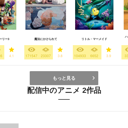
ハ
ーリー3
魔法にかけられて
リトル・マーメイド
16
4.1
171547
23307
3.8
104933
6652
3.9
3
もっと見る
配信中のアニメ 2作品