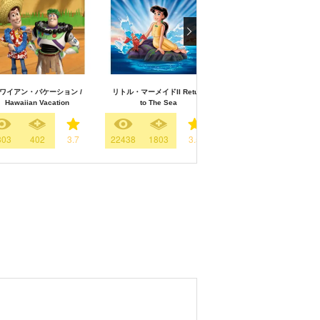
ワイアン・バケーション /
リトル・マーメイドII Return
ワンス・アポン・ア・スタ
Hawaiian Vacation
to The Sea
-100年の思い出-
303
402
3.7
22438
1803
3.5
17180
4414
4.