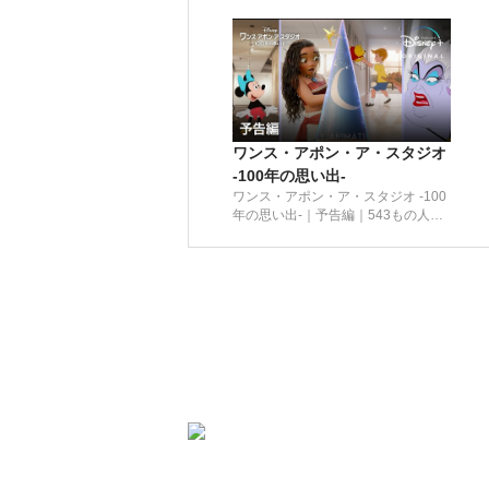
ワンス・アポン・ア・スタジオ
-100年の思い出-
ワンス・アポン・ア・スタジオ -100
年の思い出-｜予告編｜543もの人気
ディズニーキャラが勢ぞろい！100
周年をお祝いするオリジナル短編映
画｜Disney+ (ディズニープラス）