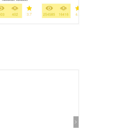
303
402
3.7
254585
16416
4.1
10033
1666
3.