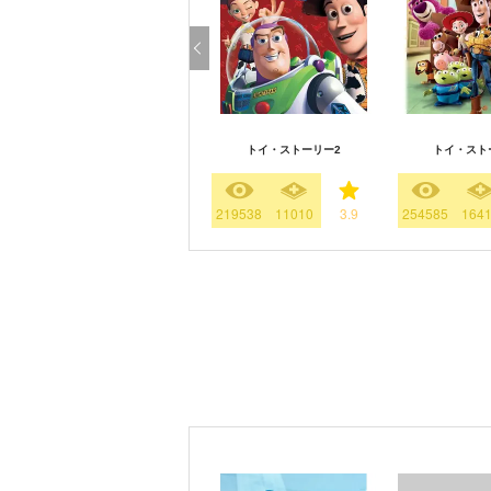
トイ・ストーリー2
トイ・スト
219538
11010
3.9
254585
164