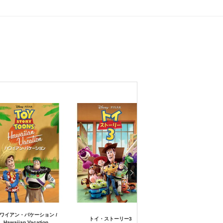
ワイアン・バケーション /
リトル・マーメイドIII／は
トイ・ストーリー3
Hawaiian Vacation
りの物語