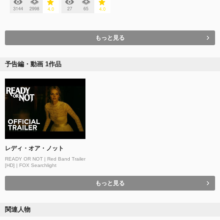
3144
2998
27
65
4.0
4.0
もっと見る
予告編・動画 1作品
レディ・オア・ノット
READY OR NOT | Red Band Trailer
[HD] | FOX Searchlight
もっと見る
関連人物