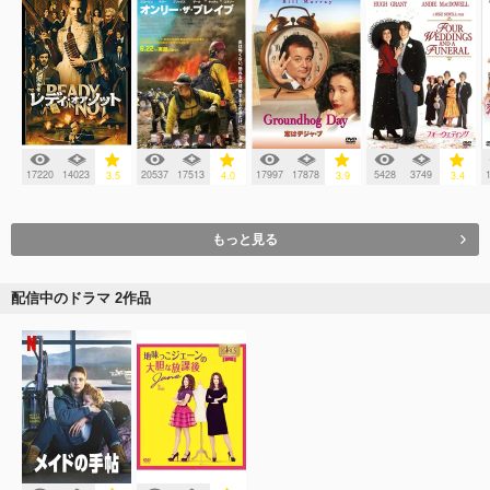
17220
14023
20537
17513
17997
17878
5428
3749
3.5
4.0
3.9
3.4
もっと見る
配信中のドラマ 2作品