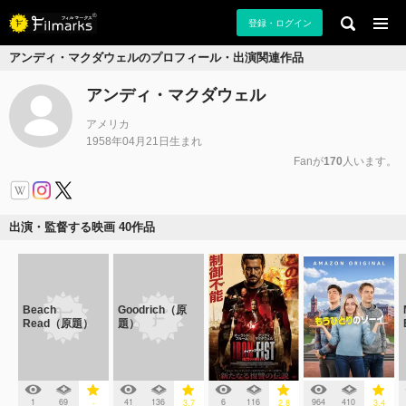
登録・ログイン
アンディ・マクダウェルのプロフィール・出演関連作品
アンディ・マクダウェル
アメリカ
1958年04月21日生まれ
Fanが
170
人います。
出演・監督する映画 40作品
Beach
Goodrich（原
Read（原題）
題）
1
69
41
136
6
116
964
410
-
3.7
2.8
3.4