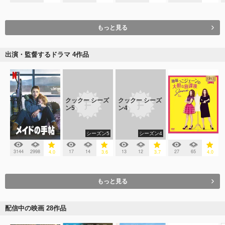
もっと見る
出演・監督するドラマ 4作品
クックー シーズ
クックー シーズ
ン5
ン4
シーズン5
シーズン4
3144
2998
17
14
13
12
27
65
4.0
3.6
3.7
4.0
もっと見る
配信中の映画 28作品