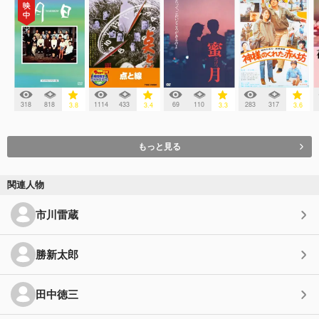
318
818
1114
433
69
110
283
317
3.8
3.4
3.3
3.6
もっと見る
関連人物
市川雷蔵
勝新太郎
田中徳三