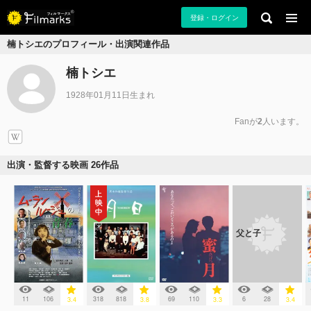
登録・ログイン
楠トシエのプロフィール・出演関連作品
楠トシエ
1928年01月11日生まれ
Fanが
2
人います。
出演・監督する映画 26作品
父と子
11
106
318
818
69
110
6
28
3.4
3.8
3.3
3.4