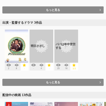
もっと見る
出演・監督するドラマ 3作品
パパは年中苦労
明日さがし
する
2
8
-
4
25
16
-
-
3.5
もっと見る
配信中の映画 13作品