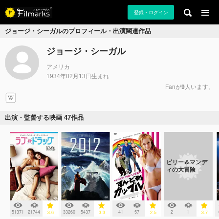
登録・ログイン
ジョージ・シーガルのプロフィール・出演関連作品
ジョージ・シーガル
アメリカ
1934年02月13日生まれ
Fanが
9
人います。
出演・監督する映画 47作品
ビリー＆マンデ
ィの大冒険
51371
21744
33260
5437
41
57
2
1
3.6
3.3
2.5
3.7