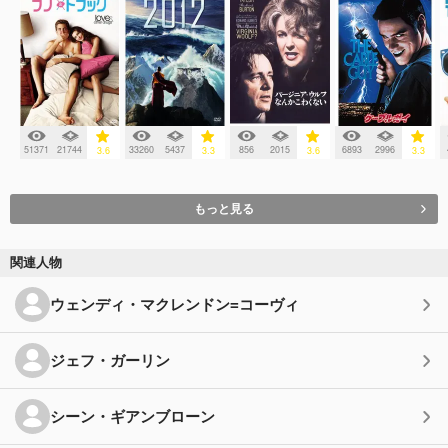
51371
21744
33260
5437
856
2015
6893
2996
3.6
3.3
3.6
3.3
もっと見る
関連人物
ウェンディ・マクレンドン=コーヴィ
ジェフ・ガーリン
シーン・ギアンブローン