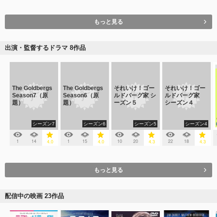
もっと見る
出演・監督するドラマ 8作品
The Goldbergs
The Goldbergs
それいけ！ゴー
それいけ！ゴー
Season7（原
Season6（原
ルドバーグ家 シ
ルドバーグ家
題）
題）
ーズン５
シーズン４
シーズン7
シーズン6
シーズン5
シーズン4
1
14
1
15
10
20
22
18
4.0
4.0
4.3
4.3
もっと見る
配信中の映画 23作品