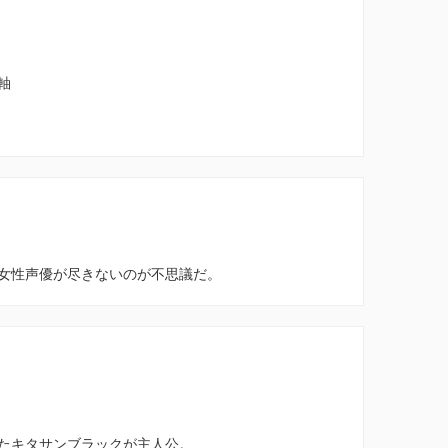
軸
女性声優が尽きないのが不思議だ。
たキタサンブラックが主人公。