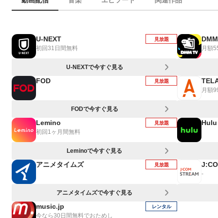
動画配信
音楽
エピソード
関連作品
U-NEXT
DMM
見放題
初回31日間無料
月額5
U-NEXTで今すぐ見る
FOD
TEL
見放題
月額9
FODで今すぐ見る
Lemino
Hulu
見放題
初回1ヶ月間無料
Leminoで今すぐ見る
アニメタイムズ
J:C
見放題
-
アニメタイムズで今すぐ見る
music.jp
レンタル
今なら30日間無料でおためし