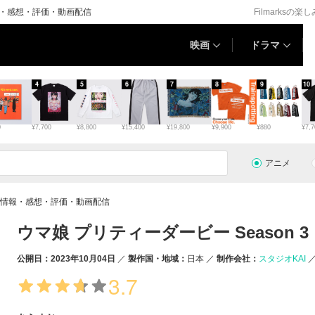
情報・感想・評価・動画配信
Filmarksの楽
映画
ドラマ
4
5
6
7
8
9
10
0
¥7,700
¥8,800
¥15,400
¥19,800
¥9,900
¥880
¥7,7
アニメ
 3の情報・感想・評価・動画配信
ウマ娘 プリティーダービー Season 3
公開日：2023年10月04日
製作国・地域：
日本
制作会社：
スタジオKAI
3.7