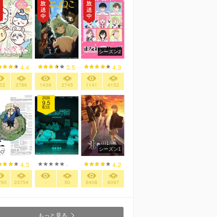
シーズン2
4.4
3.5
4.3
02
2786
1439
2745
1141
4152
2026
9.5
配信
シーズン1
4.3
-
4.2
793
23754
-
50
6408
6097
もっと見る