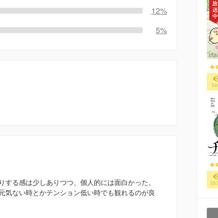
12%
5%
58
りする感は少しありつつ、個人的には面白かった。
35
元気ない時とかテンション低い時でも観れるのが良