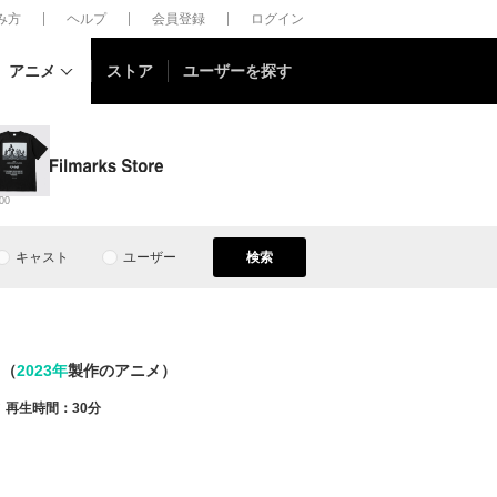
しみ方
ヘルプ
会員登録
ログイン
アニメ
ストア
ユーザーを探す
00
キャスト
ユーザー
検索
（
2023年
製作のアニメ）
再生時間：30分