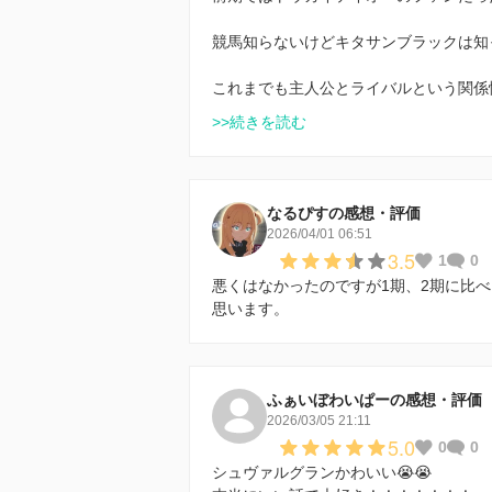
競馬知らないけどキタサンブラックは知
これまでも主人公とライバルという関係
>>続きを読む
なるぴすの感想・評価
2026/04/01 06:51
3.5
1
0
悪くはなかったのですが1期、2期に比
思います。
ふぁいぼわいぱーの感想・評価
2026/03/05 21:11
5.0
0
0
シュヴァルグランかわいい😭😭