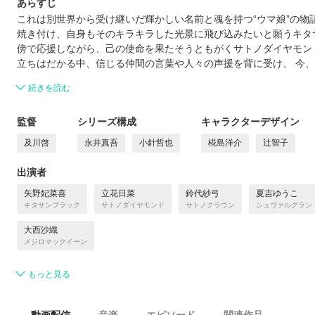
あらすじ
これは別世界から受け継いだ輝かしい名前と魂を持つ“ウマ娘”の物
焼き付け、自身もそのキラキラした光景に⾶び込みたいと願うキタ
傍で応援しながら、己の使命を果たそうともがくサトノダイヤモン
立ちはだかる中、信じる仲間の⾔葉や人々の声援を背に受け、 今
続きを読む
監督
シリーズ構成
キャラクターデザイン
及川啓
永井真吾
小針哲也
椛島洋介
辻智子
出演者
矢野妃菜喜
立花日菜
鈴代紗弓
夏吉ゆうこ
キタサンブラック
サトノダイヤモンド
サトノクラウン
シュヴァルグラン
大西沙織
メジロマックイーン
もっと見る