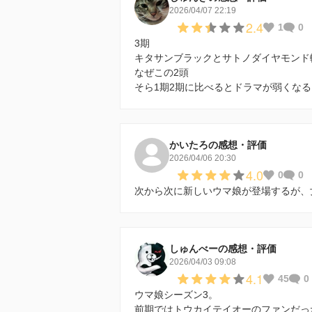
2026/04/07 22:19
2.4
1
0
3期
キタサンブラックとサトノダイヤモンド
なぜこの2頭
そら1期2期に比べるとドラマが弱くなる
かいたろの感想・評価
2026/04/06 20:30
4.0
0
0
次から次に新しいウマ娘が登場するが、
しゅんべーの感想・評価
2026/04/03 09:08
4.1
45
0
ウマ娘シーズン3。
前期ではトウカイテイオーのファンだっ