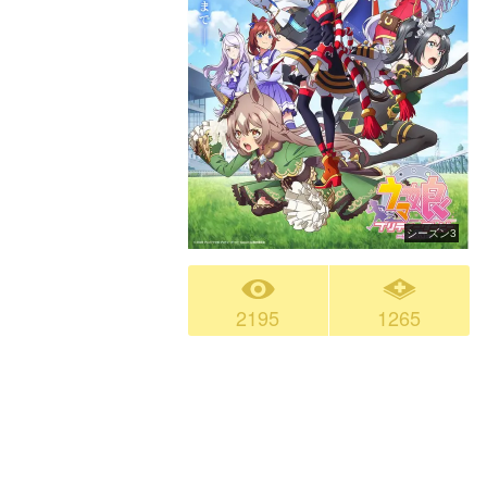
シーズン3
2195
1265