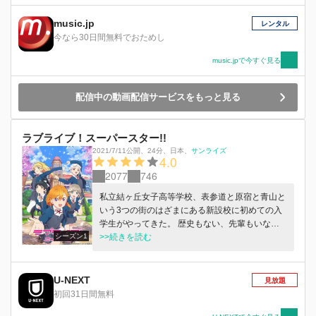
music.jp
レンタル
今なら30日間無料でおためし
music.jpで今すぐ見る
配信中の動画配信サービスをもっと見る
ラブライブ！スーパースター!!
2021/7/11公開
、
24分
、
日本
、
サンライズ
4.0
2077
746
私立結ヶ丘女子高等学校、表参道と原宿と青山と
いう3つの街のはざまにある新設校に初めての入
学生がやってきた。 歴史もない、先輩もいな
シーズン1
い、名前も全く知られていない、ないない尽くし
>>続きを読む
の新設校で、澁谷かのんを中心とした5人の少女
たちは"スクールアイドル"と出会う。 私、やっぱ
り歌が好き！ 歌でなにかを……叶えたい！！ ま
U-NEXT
見放題
だ小さな星たちの、大きな想いが重なっていく
初回31日間無料
――。 全てが真っ白で、無限の可能性を持つ彼