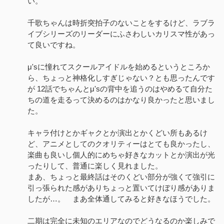
い。
千歌ちゃんは時折突拍子のないことをするけど、ラブラ
イブシリーズのリーダーにふさわしいカリスマ性があっ
て良いですね。
μ'sに憧れてスクールアイドルを始めるというところか
ら、ちょっと神格化しすぎじゃない？とも思ったんです
が 12話でちゃんとμ'sの背中を追うのはやめるて自分た
ちの道を走るって決めるのはかなり良かったと思いまし
た。
キャラ付けとかギャクとか演出とかくどい所もあるけ
ど、アニメとしてのクオリティーはとても良かったし、
楽曲も良いし個人的にめちゃ好きなカットとか演出が光
ったりして、普通に楽しく見れました。
まあ、ちょっと最終話はそのくどい部分が強くて強引に
引っ張られた感がありちょっと置いてけぼり感がありま
したが…。 まあ全体通してみると好きなほうでした。
二期は完全に未知のエリアなのでどうなるのか楽しみで