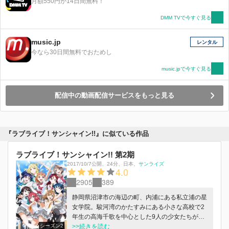
月額550円が14日間無料！
DMM TVで今すぐ見る
music.jp
レンタル
今なら30日間無料でおためし
music.jpで今すぐ見る
配信中の動画配信サービスをもっと見る
『ラブライブ！サンシャイン!!』に似ている作品
ラブライブ！サンシャイン!! 第2期
2017/10/7公開
、
24分
、
日本
、
サンライズ
4.0
2905
389
静岡県沼津市の海辺の町、内浦にある私立浦の星
女学院。駿河湾のかたすみにある小さな高校で2
年生の高海千歌を中心とした9人の少女たちが、
シーズン2
大きな夢を抱いて立ち上がる。それは、キラキラ
>>続きを読む