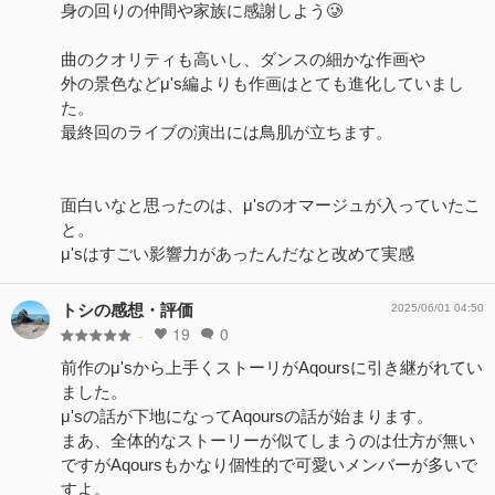
身の回りの仲間や家族に感謝しよう🥲
曲のクオリティも高いし、ダンスの細かな作画や
外の景色などμ's編よりも作画はとても進化していまし
た。
最終回のライブの演出には鳥肌が立ちます。
面白いなと思ったのは、μ'sのオマージュが入っていたこ
と。
μ'sはすごい影響力があったんだなと改めて実感
トシの感想・評価
2025/06/01 04:50
19
0
-
前作のμ'sから上手くストーリがAqoursに引き継がれてい
ました。
μ'sの話が下地になってAqoursの話が始まります。
まあ、全体的なストーリーが似てしまうのは仕方が無い
ですがAqoursもかなり個性的で可愛いメンバーが多いで
すよ。