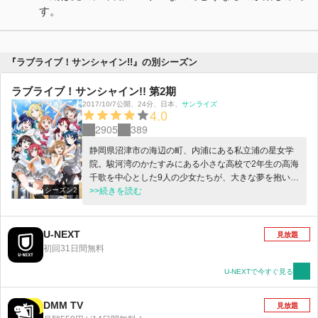
す。
『ラブライブ！サンシャイン!!』の別シーズン
ラブライブ！サンシャイン!! 第2期
2017/10/7公開
、
24分
、
日本
、
サンライズ
4.0
2905
389
静岡県沼津市の海辺の町、内浦にある私立浦の星女学
院。駿河湾のかたすみにある小さな高校で2年生の高海
千歌を中心とした9人の少女たちが、大きな夢を抱いて
シーズン2
立ち上がる。それは、キラキラと輝く“スクールアイド
>>続きを読む
ル”になること！ 諦めなければきっと夢は叶う――。い
まはただ輝きを目指して、がむしゃらに駆け抜けてい
こう！ ここから彼女たちの「みんなで叶える物語（ス
U-NEXT
見放題
クールアイドルプロジェクト）」が始まった！
初回31日間無料
U-NEXTで今すぐ見る
DMM TV
見放題