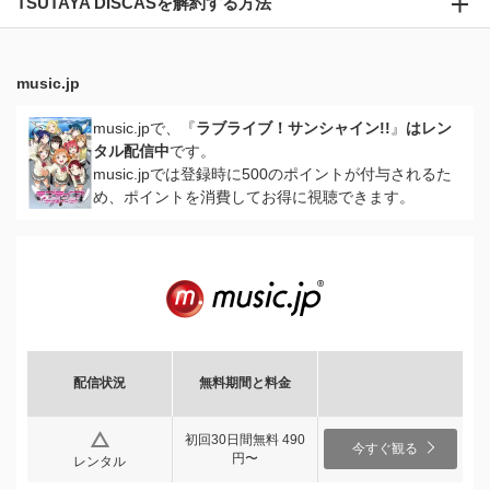
TSUTAYA DISCASを解約する方法
music.jp
music.jpで、『
ラブライブ！サンシャイン!!
』
はレン
タル配信中
です。
music.jpでは登録時に500のポイントが付与されるた
め、ポイントを消費してお得に視聴できます。
配信状況
無料期間と料金
初回30日間無料 490
今すぐ観る
円〜
レンタル