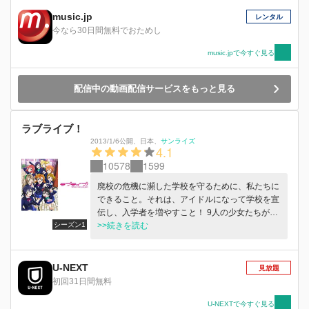
music.jp
レンタル
今なら30日間無料でおためし
music.jpで今すぐ見る
配信中の動画配信サービスをもっと見る
ラブライブ！
2013/1/6公開
、
日本
、
サンライズ
4.1
10578
1599
廃校の危機に瀕した学校を守るために、私たちに
できること。それは、アイドルになって学校を宣
伝し、入学者を増やすこと！ 9人の少女たちが紡
シーズン1
ぐ青春学園ドラマ、スタート！
>>続きを読む
U-NEXT
見放題
初回31日間無料
U-NEXTで今すぐ見る