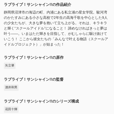
ラブライブ！サンシャイン!!の作品紹介
静岡県沼津市の海辺の町、内浦にある私立浦の星女学院。駿河湾
のかたすみにある小さな高校で2年生の高海千歌を中心とした9人
の少女たちが、大きな夢を抱いて立ち上がる。それは、キラキラ
と輝く“スクールアイドル”になること！ 諦めなければきっと夢は
叶う――。いまはただ輝きを目指して、がむしゃらに駆け抜けて
いこう！ ここから彼女たちの「みんなで叶える物語（スクールア
イドルプロジェクト）」が始まった！
ラブライブ！サンシャイン!!の原作
矢立肇
ラブライブ！サンシャイン!!の監督
酒井和男
ラブライブ！サンシャイン!!のシリーズ構成
花田十輝