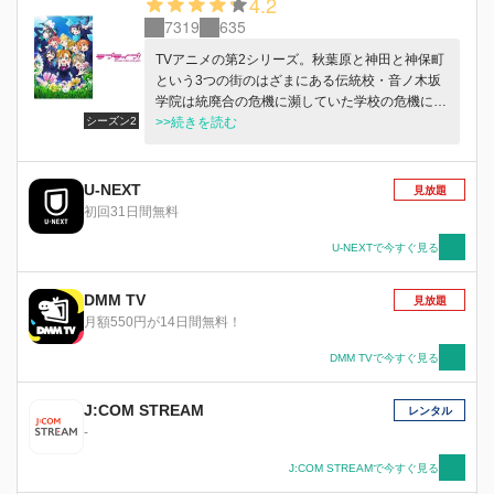
4.2
7319
635
TVアニメの第2シリーズ。秋葉原と神田と神保町
という3つの街のはざまにある伝統校・音ノ木坂
学院は統廃合の危機に瀕していた学校の危機に2
シーズン2
年生の高坂穂乃果を中心とした9人の女子生徒が
>>続きを読む
立ち上がる。私たちの大好きな学校を守るために
私たちができること。それはアイドルになるこ
と!! アイドルになって学校を世に広く宣伝し、入
U-NEXT
見放題
学者を増やそう！ ここから、彼女たちのみんな
初回31日間無料
で叶える物語（スクールアイドルプロジェクト）
が始まった…。
U-NEXTで今すぐ見る
DMM TV
見放題
月額550円が14日間無料！
DMM TVで今すぐ見る
J:COM STREAM
レンタル
-
J:COM STREAMで今すぐ見る