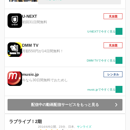
と輝く“スクールアイドル”になること！ 諦めなけ
ればきっと夢は叶う――。いまはただ輝きを目指
して、がむしゃらに駆け抜けていこう！ ここか
U-NEXT
見放題
ら彼女たちの「みんなで叶える物語（スクールア
初回31日間無料
イドルプロジェクト）」が始まった！
U-NEXTで今すぐ見る
DMM TV
見放題
月額550円が14日間無料！
DMM TVで今すぐ見る
music.jp
レンタル
今なら30日間無料でおためし
music.jpで今すぐ見る
配信中の動画配信サービスをもっと見る
ラブライブ！2期
2014/4/6公開
、
23分
、
日本
、
サンライズ