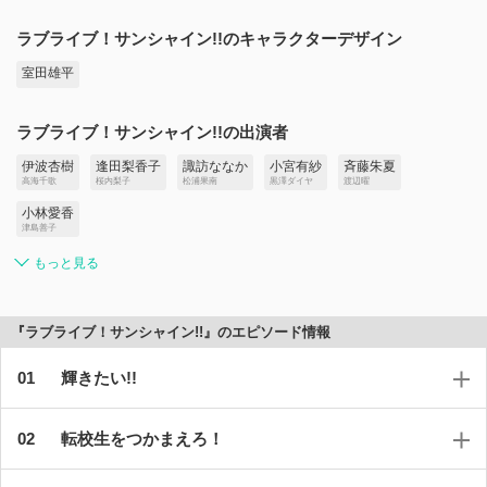
ラブライブ！サンシャイン!!のキャラクターデザイン
室田雄平
ラブライブ！サンシャイン!!の出演者
伊波杏樹
逢田梨香子
諏訪ななか
小宮有紗
斉藤朱夏
高海千歌
桜内梨子
松浦果南
黒澤ダイヤ
渡辺曜
小林愛香
津島善子
もっと見る
『ラブライブ！サンシャイン!!』のエピソード情報
輝きたい!!
転校生をつかまえろ！