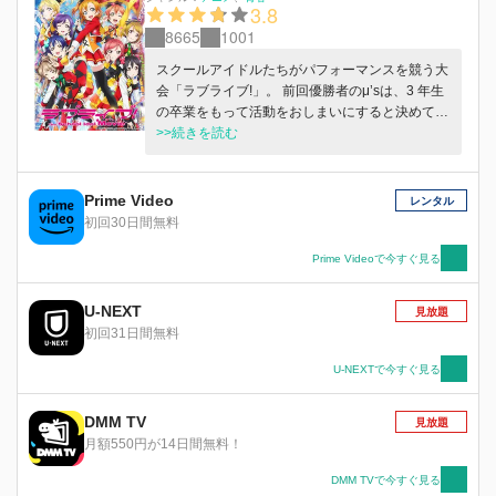
3.8
8665
1001
スクールアイドルたちがパフォーマンスを競う大
会「ラブライブ!」。 前回優勝者のμ’sは、3 年生
の卒業をもって活動をおしまいにすると決めてい
たが、 卒業式の直後、μ’sのもとに飛び込んで来
>>続きを読む
たひとつの知らせを受けて、新たなライブをする
ことに! 見たことのない世界とふれあい、また少
しずつまた成長していく 9 人。 スクールアイド
Prime Video
レンタル
ルとして、最後に何ができるのか——。 限られ
初回30日間無料
た時間のなかで、μ'sが見つけた最高に楽しいラ
イブとは——!?
Prime Videoで今すぐ見る
U-NEXT
見放題
初回31日間無料
U-NEXTで今すぐ見る
DMM TV
見放題
月額550円が14日間無料！
DMM TVで今すぐ見る