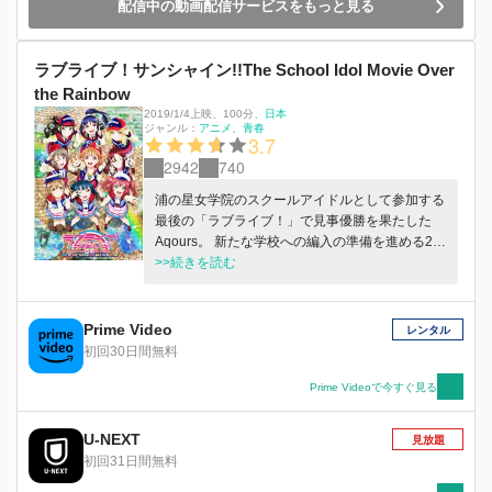
配信中の動画配信サービスをもっと見る
ラブライブ！サンシャイン!!The School Idol Movie Over
the Rainbow
2019/1/4上映
、
100分
、
日本
ジャンル：
アニメ
青春
3.7
2942
740
浦の星女学院のスクールアイドルとして参加する
最後の「ラブライブ！」で見事優勝を果たした
Aqours。 新たな学校への編入の準備を進める2年
生、1年生の前に、想定外のトラブルが連発！？
>>続きを読む
さらに、卒業旅行へ向かった3年生が行方不明
に！？ 離れ離れになって初めて気づく、お互い
の存在の大きさ。新しい一歩を踏み出すために、
Prime Video
レンタル
Aqoursが辿り着いた答えとは――？ みんなで目
初回30日間無料
指した輝きのその先へ！未来へはばたく全ての人
に贈る、最高のライブエンターテインメント・ム
Prime Videoで今すぐ見る
ービー！
U-NEXT
見放題
初回31日間無料