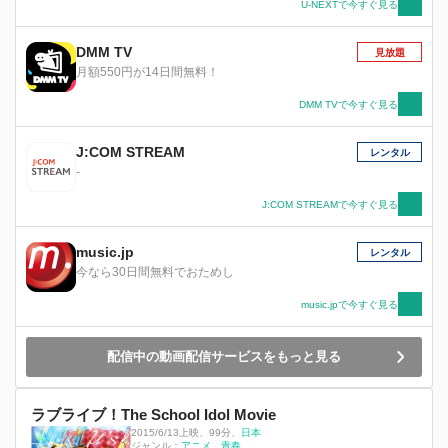
U-NEXTで今すぐ見る
DMM TV
見放題
月額550円が14日間無料！
DMM TVで今すぐ見る
J:COM STREAM
レンタル
-
J:COM STREAMで今すぐ見る
music.jp
レンタル
今なら30日間無料でおためし
music.jpで今すぐ見る
配信中の動画配信サービスをもっと見る
ラブライブ！The School Idol Movie
2015/6/13上映
、
99分
、
日本
ジャンル：
アニメ
青春