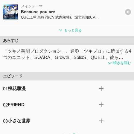
メインテーマ
Because you are
QUELL/和泉柊羽(CV:武内駿輔)、堀宮英知(CV:西山宏太朗)、久我壱星(CV:仲村宗悟)、久我壱流(CV:野上翔)
もっと見る
あらすじ
「ツキノ芸能プロダクション」、通称「ツキプロ」に所属する4
つのユニット、SOARA、Growth、SolidS、QUELL。彼ら…
続きを読む
エピソード
01
桜花爛漫
「満開に咲き誇る様を見せつけてやれ。それが……俺たち
02
FRIEND
SolidSだ」 ツキノ芸能プロダクションに所属する4組のユ
ニット、「SOARA（ソアラ）」「Growth（グロース）」
「一人で悩まなくていいんだよ。きっと一緒に悩んでくれ
「SolidS（ソリッズ）」「QUELL（クヴェル）」。各ユニ
03
小さな世界
る人が、友達がいるよ」 ツキプロライブに向けた密着ドキ
ットのリーダーが出席する会議で発表されたのは、年末に
ュメンタリーの撮影も本格的にスタートし、張り切る
「これは、俺たち4人の、『QUELL』の曲だ」 かつて国民
開催される「ツキプロライブ」の2日目を、4ユニットが担