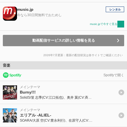
music.jp
レンタル
今なら30日間無料でおためし
music.jpで今すぐ見る
動画配信サービスの詳しい情報を見る
2026年7月更新：最新の配信状況は各サイトでご確認ください
音楽
Spotifyで開く
メインテーマ
Burny!!!
SolidS/篁 志季(CV:江口拓也)、奥井 翼(CV:斉藤壮馬)、世良里津花(CV:花江夏樹)、村瀬 大(CV:梅原裕一郎)
メインテーマ
エリアル -ALIEL-
SOARA/大原 空(CV:豊永利行)、在原守人(CV:小野友樹)、神楽坂宗司(CV:古川 慎)、宗像 廉(CV:村田太志)、七瀬 望(CV:沢城千春)