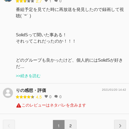
1
0
2.7
番組予定を見てた時に再放送を発見したので録画して視
聴( ˙꒳​˙ )
SolidSって聞いた事ある！
それってこれだったのか！！！
どのグループも良かったけど、個人的にはSolidSが好き
だ…
>>続きを読む
りの感想・評価
2021/01/20 14:42
0
0
4.5
このレビューはネタバレを含みます
1
2