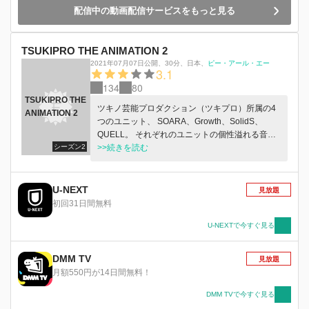
配信中の動画配信サービスをもっと見る
TSUKIPRO THE ANIMATION 2
2021年07月07日公開
、
30分
、
日本
、
ピー・アール・エー
3.1
134
80
TSUKIPRO THE
ツキノ芸能プロダクション（ツキプロ）所属の4
ANIMATION 2
つのユニット、 SOARA、Growth、SolidS、
QUELL。 それぞれのユニットの個性溢れる音楽
シーズン2
と共に、人間ドラマを描いていく日常系音楽アニ
>>続きを読む
メ「プロアニ」2期！ ステージの上で輝く笑
顔……その裏では、大変なこともある。 カメラ
の向こうのかっこいい姿……その裏では、ちょっ
U-NEXT
見放題
と情けないときもある。 だけど仲間と過ごす毎
初回31日間無料
日は、やっぱり楽しくて、笑顔と音楽で溢れてい
ます！ 音楽の中にこめられた彼らの想い、願
U-NEXTで今すぐ見る
い、そして未来。 ドキドキが詰まったこの歌
を、一緒に歌いましょう！
DMM TV
見放題
月額550円が14日間無料！
DMM TVで今すぐ見る