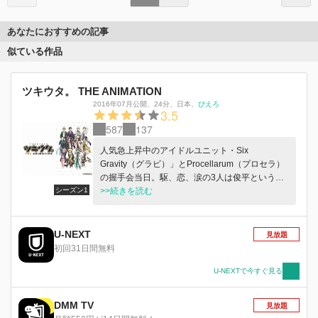
あなたにおすすめの記事
似ている作品
ツキウタ。 THE ANIMATION
2016年07月公開
、
24分
、
日本
、
ぴえろ
3.5
587
137
人気急上昇中のアイドルユニット・Six
Gravity（グラビ）」とProcellarum（プロセラ）
の握手会当日。駆、恋、涙の3人は俊平という小
シーズン1
学生と出会う。カゼをひいた駆ファンの姉に変わ
>>続きを読む
り握手会にやってきた俊平は、彼らのことを何も
知らなかったのだが…。
U-NEXT
見放題
初回31日間無料
U-NEXTで今すぐ見る
DMM TV
見放題