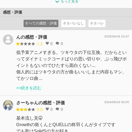
「SOARA（ソアラ）」のメンバーたち。そんな中、レギ
もっと見る
的アイドルユニットのメンバーとして活動していた和泉柊
当することになったという話だった。SolidSリーダーの篁
ュラーを務めるバラエティー番組「ツキプロch.」のお悩み
羽（いずみ しゅう）は、久しぶりの主演ドラマのプロモ
志季（たかむら しき）はメンバーを集め、ライブに向け
感想・評価
相談コーナーに届いた一通のお便りをきっかけに、大原 空
ーションで多忙な日々を送っていた。 一方、頭一つ抜き出
た自らの熱い想いを伝える。
（おおはら そら）は、かつて自身が思い悩んだ過去に再
すべての感想・評価
ネタバレなし
ネタバレ
たリーダーに、少しでも早く追いつくべく、堀宮英知（ほ
コメント2件
拍手2回
び向き合うことになるのだった。
りみや えいち）、久我壱星（くが いっせい）、久我壱
コメント1件
拍手1回
流（くが いちる）ら「QUELL（クヴェル）」のメンバー
んの感想・評価
2025/04/16 23:47
0
0
1.3
たちは、仕事にレッスンにと、充実した日々を送るのであ
った。
低予算アニメすぎる。ツキウタの下位互換。だからとい
コメント0件
拍手1回
ってダイナミックコードばりの思い切りや、ぶっ飛びポ
イントもないのでひたすら面白くない…
個人的にはツキウタの方が曲もいいしまだ内容もマシ、
てかソロ曲…
>>続きを読む
さーちゃんの感想・評価
2024/08/16 00:05
0
0
3.0
基本流し見🤫
Growthの衛くんとQUELLの柊羽くんがタイプです
でも歌はSolidSの方が好き