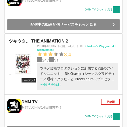
月額550円が14日間無料！
DMM TVで今すぐ見る
配信中の動画配信サービスをもっと見る
ツキウタ。 THE ANIMATION２
2020年10月07日公開
、
24分
、
日本
、
Children’s Playground E
ntertainment
3.4
247
91
ツキノ芸能プロダクションに所属する2組のアイ
ドルユニット、 Six Gravity（シックスグラビティ
ー／通称：グラビ）と Procellarum（プロセラル
シーズン2
ム／通称：プロセラ）はライバルにして兄弟ユニ
>>続きを読む
ット。 ツキプロの看板ユニットとして充実した
日々を過ごしつつも、 デビュー当時と変わらな
い賑やかな共同生活を送っている。 キラキラし
DMM TV
見放題
たアイドルとしてのオンの姿、のんびりしたプラ
月額550円が14日間無料！
イベートのオフの姿。 どちらもあるのが、彼ら
の『今』！ グラビ、プロセラのアイドルな日常
DMM TVで今すぐ見る
をお届けします！