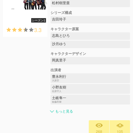
松村樹里亜
シリーズ構成
吉田玲子
シーズン1
3.3
キャラクター原案
志島とひろ
沙月ゆう
キャラクターデザイン
岡真里子
出演者
豊永利行
大原空
小野友樹
在原守人
土岐隼一
衛藤昂輝
もっと見る
268
105