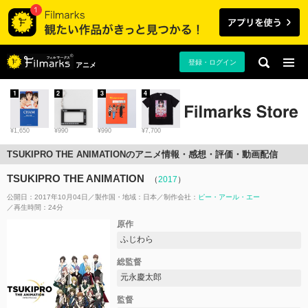
登録・ログイン
アニメ
1
2
3
4
¥1,650
¥990
¥990
¥7,700
TSUKIPRO THE ANIMATIONのアニメ情報・感想・評価・動画配信
TSUKIPRO THE ANIMATION
（
2017
）
公開日：2017年10月04日
製作国・地域：
日本
制作会社：
ピー・アール・エー
再生時間：24分
原作
ふじわら
総監督
元永慶太郎
監督