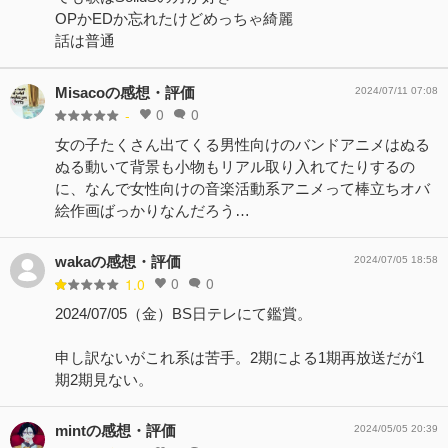
OPかEDか忘れたけどめっちゃ綺麗
話は普通
Misacoの感想・評価
2024/07/11 07:08
0
0
-
女の子たくさん出てくる男性向けのバンドアニメはぬる
ぬる動いて背景も小物もリアル取り入れてたりするの
に、なんで女性向けの音楽活動系アニメって棒立ちオバ
絵作画ばっかりなんだろう…
wakaの感想・評価
2024/07/05 18:58
0
0
1.0
2024/07/05（金）BS日テレにて鑑賞。
申し訳ないがこれ系は苦手。2期による1期再放送だが1
期2期見ない。
mintの感想・評価
2024/05/05 20:39