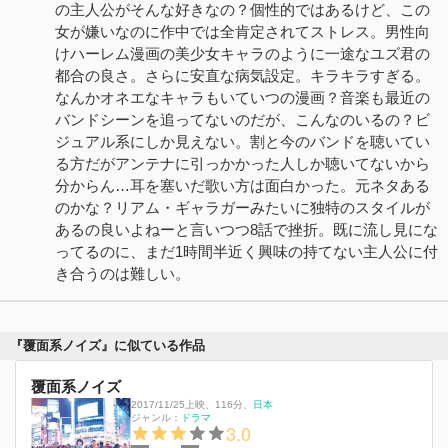
の主人公がそんな好きなの？個性的ではあるけど、この
女が嫌いなのに作中では全肯定されてストレス。男性向
けハーレム漫画の美少女キャラのように一途なユズ君の
都合の良さ。さらに安直な病気設定。キラキラすぎる。
なんかオネエなキャラもいていつの漫画？音楽も最近の
バンドシーンを追ってないのだが、こんなのいるの？ビ
ジュアル系にしか見えない。割と今のバンドを聴いてい
る方だがアンテナに引っかかった人しか聴いてないから
分からん…耳を塞いだ歌い方は面白かった。元ネタある
のかな？リアム・ギャラガーみたいに独特のスタイルが
あるの良いよねーと言いつつ8話で挫折。既に流し見にな
ってるのに、まだ1時間半近く興味の持てない主人公に付
き合うのは難しい。
『覆面系ノイズ』に似ている作品
覆面系ノイズ
2017/11/25上映
、
116分
、
日本
ジャンル：
ドラマ
3.0