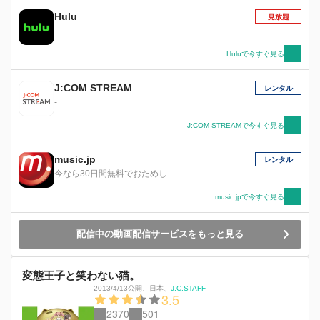
Hulu
見放題
Huluで今すぐ見る
J:COM STREAM
レンタル
-
J:COM STREAMで今すぐ見る
music.jp
レンタル
今なら30日間無料でおためし
music.jpで今すぐ見る
配信中の動画配信サービスをもっと見る
変態王子と笑わない猫。
2013/4/13公開
、
日本
、
J.C.STAFF
3.5
2370
501