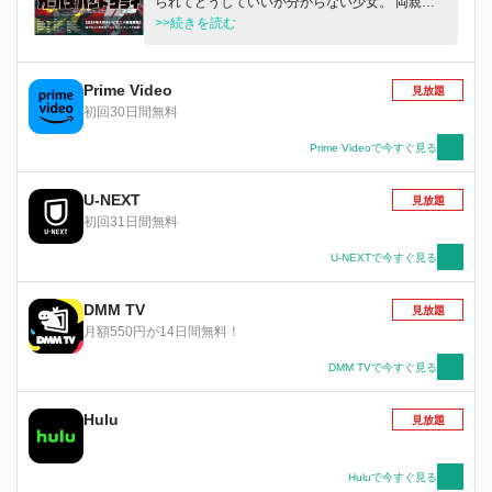
られてどうしていいか分からない少女。 両親に
捨てられて、大都会で一人バイトで食いつないで
>>続きを読む
いる女の子。 この世界はいつも私たちを裏切る
けど。 何一つ思い通りにいかないけど。 でも、
私たちは何かを好きでいたいから。 自分の居場
Prime Video
見放題
所がどこかにあると信じているから。 だから、
初回30日間無料
歌う。
Prime Videoで今すぐ見る
U-NEXT
見放題
初回31日間無料
U-NEXTで今すぐ見る
DMM TV
見放題
月額550円が14日間無料！
DMM TVで今すぐ見る
Hulu
見放題
Huluで今すぐ見る