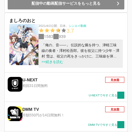
配信中の動画配信サービスをもっと見る
ましろのおと
2021/4/2公開
、
日本
、
シンエイ動画
3.7
1583
939
「俺の、音――」 伝説的な腕を持つ、津軽三味
線の奏者・澤村松吾郎。彼を祖父に持つ少年・澤
村 雪は、祖父の死をきっかけに、三味線を弾け
なくなった……。 ”好きな音”を失い、アテもなく
>>続きを読む
上京する雪。 キャバクラで働く女性「立樹ユ
ナ」に助けられた雪は、ライブの前座として津軽
三味線の演奏を披露することになる。 雪は、
U-NEXT
見放題
様々な出会いを、想いを三味線の音色にのせて弾
初回31日間無料
く。 自分の音を、自分の想いを探しつづけて
――
U-NEXTで今すぐ見る
DMM TV
見放題
月額550円が14日間無料！
DMM TVで今すぐ見る