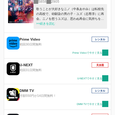
5858
2905
歌うことが大好きなニノ（中条あやみ）は転校先
の高校で、幼馴染の男の子・ユズ（志尊淳）に再
会。ニノを想うユズは、思わぬ再会に気持ちを募
らせるが、ニノは幼いころに離れ離れになった幼
>>続きを読む
馴染・モモ（小関裕太）に今でも思いを寄せてい
た。モモに歌声を届けるため、練習を重ねるニノ
は、とあるオーディション会場でモモと再会！
Prime Video
レンタル
が、モモからは冷たい一言が。そんな時、ユズの
初回30日間無料
所属するバンド・イノハリでボーカルを担当する
ことになったニノ。それぞれの恋する気持ちが交
Prime Videoで今すぐ見る
差する中でニノが気づく本当に大切なひとと
は！？
U-NEXT
見放題
初回31日間無料
U-NEXTで今すぐ見る
DMM TV
レンタル
月額550円が14日間無料！
DMM TVで今すぐ見る