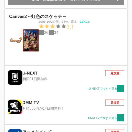
Canvas2～虹色のスケッチ～
2005/10/2公開
、
24分
、
日本
、
ZEXCS
3.1
26
34
U-NEXT
見放題
初回31日間無料
U-NEXTで今すぐ見る
DMM TV
見放題
月額550円が14日間無料！
DMM TVで今すぐ見る