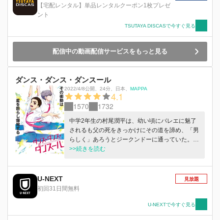
【宅配レンタル】単品レンタルクーポン1枚プレゼ
ント
TSUTAYA DISCASで今すぐ見る
配信中の動画配信サービスをもっと見る
ダンス・ダンス・ダンスール
2022/4/8公開
、
24分
、
日本
、
MAPPA
4.1
1570
1732
中学2年生の村尾潤平は、幼い頃にバレエに魅了
されるも父の死をきっかけにその道を諦め、「男
らしく」あろうとジークンドーに通っていた。
ある日、クラスメイトの五代都にバレエへの興味
>>続きを読む
を見抜かれ、一緒にやろうと誘われる。都の母親
が開くバレエスタジオに出入りするようになった
潤平は、かつての情熱を再燃させ、バレエを習う
U-NEXT
見放題
ことになるのだが――。 潤平の前に現れたの
初回31日間無料
は、バレエの英才教育を受けた孤高の天才・森流
鶯。 潤平は圧倒的な実力差に打ちのめされる
U-NEXTで今すぐ見る
が、その熱量はますます高まるばかり。流鶯もま