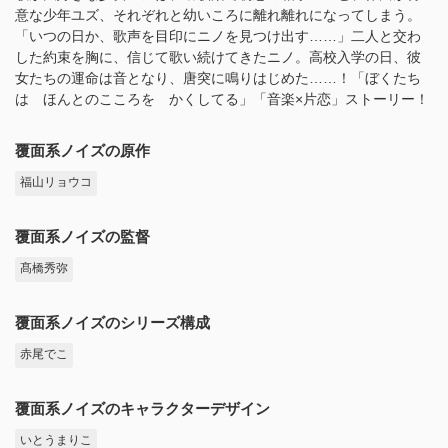
意な少年ユズ、それぞれと幼いころに離れ離れになってしまう。
「いつの日か、歌声を目印にニノを見つけ出す……」二人と交わ
した約束を胸に、信じて歌い続けてきたニノ。高校入学の日、彼
女たちの運命は音となり、唐突に鳴りはじめた……！「ぼくたち
は ほんとのこころを かくしてる」「音楽×片恋」ストーリー！
覆面系ノイズの原作
福山リョウコ
覆面系ノイズの監督
髙橋秀弥
覆面系ノイズのシリーズ構成
赤尾でこ
覆面系ノイズのキャラクターデザイン
いとうまりこ