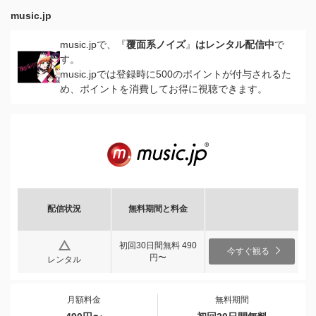
music.jp
music.jpで、『
覆面系ノイズ
』
はレンタル配信中
で
す。
music.jpでは登録時に500のポイントが付与されるた
め、ポイントを消費してお得に視聴できます。
配信状況
無料期間と料金
初回30日間無料 490
今すぐ観る
円〜
レンタル
月額料金
無料期間