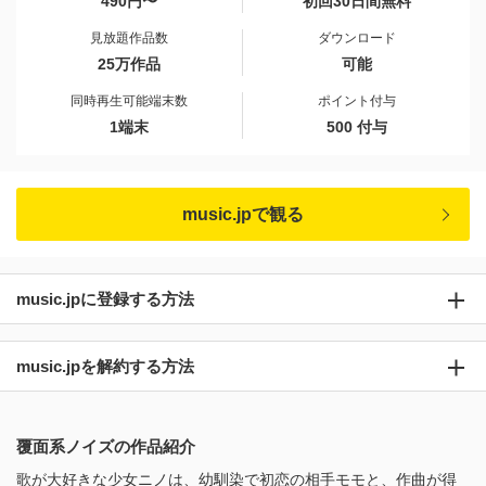
490円〜
初回30日間無料
見放題作品数
ダウンロード
25万作品
可能
同時再生可能端末数
ポイント付与
1端末
500 付与
music.jpで観る
music.jpに登録する方法
music.jpを解約する方法
覆面系ノイズの作品紹介
歌が大好きな少女ニノは、幼馴染で初恋の相手モモと、作曲が得