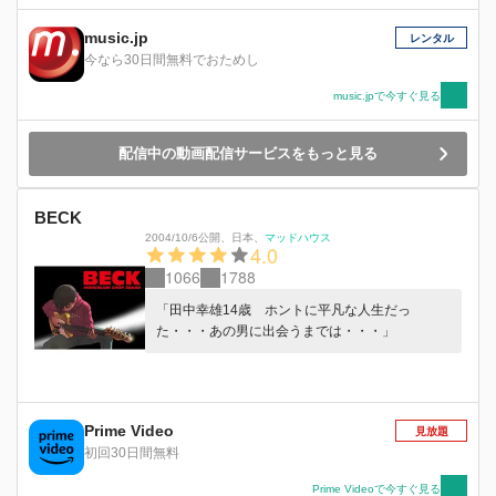
music.jp
レンタル
今なら30日間無料でおためし
music.jpで今すぐ見る
配信中の動画配信サービスをもっと見る
BECK
2004/10/6公開
、
日本
、
マッドハウス
4.0
1066
1788
「田中幸雄14歳 ホントに平凡な人生だっ
た・・・あの男に出会うまでは・・・」
Prime Video
見放題
初回30日間無料
Prime Videoで今すぐ見る