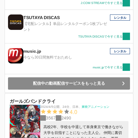
J:COM STREAMで今すぐ見る
TSUTAYA DISCAS
レンタル
【宅配レンタル】単品レンタルクーポン1枚プレゼ
ント
TSUTAYA DISCASで今すぐ見る
music.jp
レンタル
今なら30日間無料でおためし
music.jpで今すぐ見る
配信中の動画配信サービスをもっと見る
ガールズバンドクライ
2024/4/5公開
、
24分
、
日本
、
東映アニメーション
4.0
3567
2490
高校2年、学校を中退して単身東京で働きながら
大学を目指すことになった主人公。 仲間に裏切