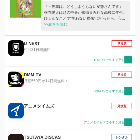
「－先輩は、どうしようもない変態さんです」
横寺陽人は頭の中身が煩悩まみれな高校二年生。
ひょんなことで“笑わない猫像”に祈ったら、心に
思ったことがいつでもどこでも垂れ流しになって
>>続きを読む
しまった！ そんな人生の大ピンチを救ってくれ
たのは、クールでキュートな無表情娘、筒隠月子
「頭の先から尻尾の終わりまで撫でまわしたくな
U-NEXT
見放題
る感じの子だなあ」 「変態さんですね」 「ち、
初回31日間無料
違っ、褒め言葉の一種だよ！？」 「裁判沙汰の
多そうな変態さんですね」 「！！？？」 とにも
U-NEXTで今すぐ見る
かくにも猫像のせいで失われた本音と建前を取り
戻す、爽やか変態×冷ややか少女の青春迷走スト
DMM TV
見放題
ーリーがいまはじまる
月額550円が14日間無料！
DMM TVで今すぐ見る
アニメタイムズ
見放題
アニメタイムズで今すぐ見る
TSUTAYA DISCAS
レンタル