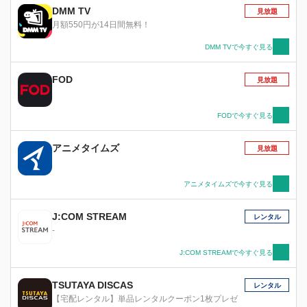
た知らず知らずのうちに潤平に触発されていく。
DMM TV
見放題
そして、2人の前にさらなる高みを目指す者たち
月額550円が14日間無料！
が現れ――。 華麗なダンスの裏で、もがき続け
る少年少女たち。 青春の衝動が、今、ぶつかり
DMM TVで今すぐ見る
合う。
FOD
見放題
FODで今すぐ見る
アニメタイムズ
見放題
アニメタイムズで今すぐ見る
J:COM STREAM
レンタル
-
J:COM STREAMで今すぐ見る
TSUTAYA DISCAS
レンタル
【宅配レンタル】単品レンタルクーポン1枚プレゼ