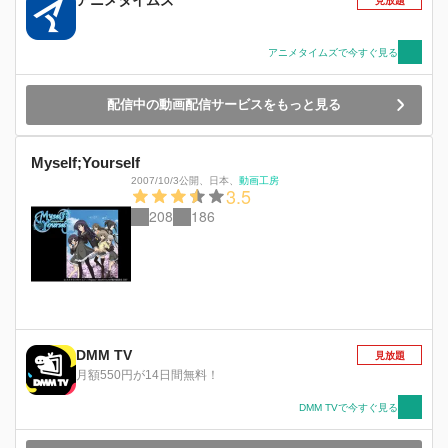
アニメタイムズ
見放題
アニメタイムズで今すぐ見る
配信中の動画配信サービスをもっと見る
Myself;Yourself
2007/10/3公開
、
日本
、
動画工房
3.5
208
186
DMM TV
見放題
月額550円が14日間無料！
DMM TVで今すぐ見る