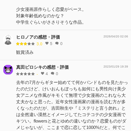
少女漫画原作らしく恋愛がベース。
対象年齢低めなのかな？
中学生ぐらいがささりそうな作品。
ヒロノアの感想・評価
2026/04/20 02:06
5
0
3.0
観賞済み
真田ピロシキの感想・評価
2023/01/29 19:39
4
0
-
去年の7月からギター始めてて何かバンドものを見たかっ
たのだけど、けいおんもぼっちも如何にも男性向け美少
女アニメな作風がキモくて無理で少女漫画のこれなら大
丈夫かなと思った。近年女性漫画家の漫画を読む方が多
くなったのだが、吉田秋生や『ミステリと言う勿れ』と
は全然違い漠然とイメージしてたコテコテの少女漫画で
キツい。flowersと花とゆめの違いなのか？恋愛ものがダ
メじゃないが、ここまで恋に恋して1000%だと。何でこ