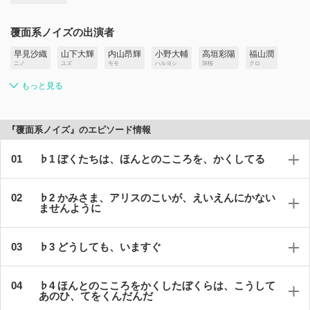
覆面系ノイズの出演者
早見沙織
山下大輝
内山昂輝
小野大輔
高垣彩陽
福山潤
ニノ
ユズ
モモ
ハルヨシ
深桜
クロ
もっと見る
『覆面系ノイズ』のエピソード情報
♭1 ぼくたちは、ほんとのこころを、かくしてる
♭2 かみさま、アリスのこいが、えいえんにかない
ませんように
♭3 どうしても、いますぐ
♭4 ほんとのこころをかくしたぼくらは、こうして
あのひ、てをくんだんだ