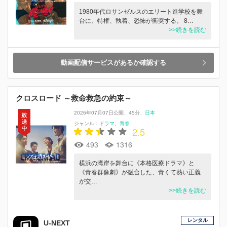
1980年代ロサンゼルスのエリート進学校を舞
台に、特権、執着、恐怖が衝突する。 8…
>>続きを読む
動画配信サービスがあるか確認する
クロスロード ～救命救急の約束～
2026年07月07日公開
45分
日本
ジャンル：
ドラマ
青春
2.5
493
1316
横浜の湾岸を舞台に《本格医療ドラマ》と
《青春群像劇》が融合した、青くて熱い正義
が交…
>>続きを読む
レンタル
U-NEXT