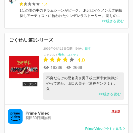
1.4
1話の雨の中のドラムシーンがピーク。 あとはイケメン天才病気
持ちアーティストに拾われたシンデレラストーリー。 周りの…
>>続きを読む
ごくせん 第1シリーズ
2002年04月17日公開
54分
日本
ジャンル：
青春
コメディ
4.0
18286
2668
不良だらけの悪名高き男子校に新米女教師が
やって来た。山口久美子（通称ヤンクミ）。
シーズン1
久…
>>続きを読む
見放題
Prime Video
初回30日間無料
Prime Videoで今すぐ見る