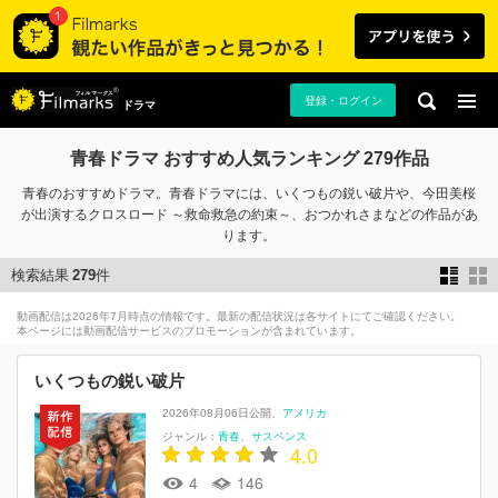
登録・ログイン
ドラマ
青春ドラマ おすすめ人気ランキング 279作品
青春のおすすめドラマ。青春ドラマには、いくつもの鋭い破片や、今田美桜
が出演するクロスロード ～救命救急の約束～、おつかれさまなどの作品があ
ります。
検索結果
279
件
動画配信は2026年7月時点の情報です。最新の配信状況は各サイトにてご確認ください。
本ページには動画配信サービスのプロモーションが含まれています。
いくつもの鋭い破片
2026年08月06日公開
アメリカ
ジャンル：
青春
サスペンス
4.0
4
146