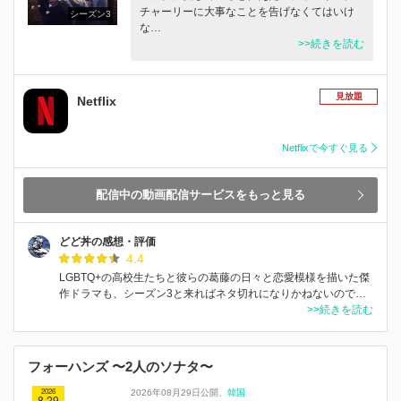
チャーリーに大事なことを告げなくてはいけ
シーズン3
な…
>>続きを読む
見放題
Netflix
Netflixで今すぐ見る
配信中の動画配信サービスをもっと見る
どど丼の感想・評価
4.4
LGBTQ+の高校生たちと彼らの葛藤の日々と恋愛模様を描いた傑
作ドラマも、シーズン3と来ればネタ切れになりかねないので…
>>続きを読む
フォーハンズ 〜2人のソナタ〜
2026
2026年08月29日公開
韓国
8.29