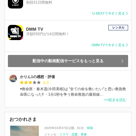
初回31日間無料
U-NEXTで今すぐ見る
レンタル
DMM TV
月額550円が14日間無料！
DMM TVで今すぐ見る
配信中の動画配信サービスをもっと見る
かりん1の感想・評価
3.0
◉救命医・春木遥(今田美桜)は "全ての命を救いたい"と思い救急救
命医になった‼️ ・1分1秒を争う救命救急の最前線…
>>続きを読む
おつかれさま
2025年03月07日公開
61分
韓国
ジャンル：
ドラマ
恋愛
青春