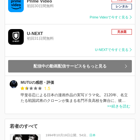
Prime Video
初回30日間無料
レンタル
Prime Videoで今すぐ見る
見放題
U-NEXT
初回31日間無料
U-NEXTで今すぐ見る
配信中の動画配信サービスをもっと見る
MUTUの感想・評価
1.5
甲斐谷忍による日本の漫画作品の実写ドラマ化。 2120年、名立
たる戦国武将のクローンが集まる名門不良高校を舞台に、彼…
>>続きを読む
若者のすべて
1994年10月19日公開
54分
日本