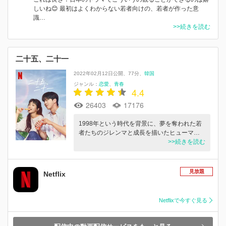
しいね😊 最初はよくわからない若者向けの、若者が作った意
識…
>>続きを読む
二十五、二十一
2022年02月12日公開
77分
韓国
ジャンル：
恋愛
青春
4.4
26403
17176
1998年という時代を背景に、夢を奪われた若
者たちのジレンマと成長を描いたヒューマ…
>>続きを読む
見放題
Netflix
Netflixで今すぐ見る