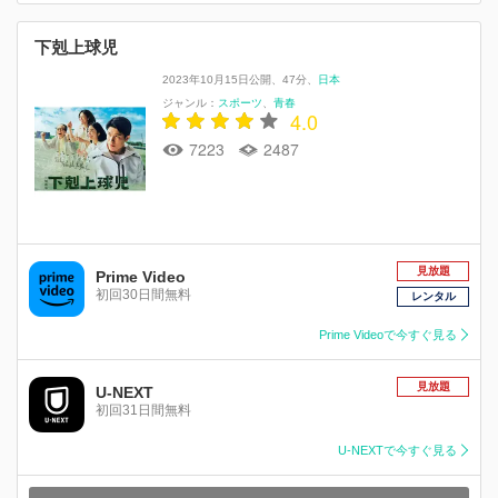
下剋上球児
2023年10月15日公開
47分
日本
ジャンル：
スポーツ
青春
4.0
7223
2487
見放題
Prime Video
初回30日間無料
レンタル
Prime Videoで今すぐ見る
見放題
U-NEXT
初回31日間無料
U-NEXTで今すぐ見る