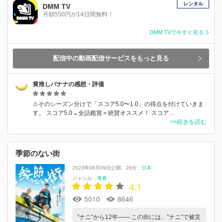
レンタル
DMM TV
月額550円が14日間無料！
DMM TVで今すぐ見る
配信中の動画配信サービスをもっと見る
黄推しバナナの感想・評価
-
⚠そのシーズン分けで「スコア5.0〜1.0」の得点を付けていきま
す。 スコア5.0→全話鑑賞＝絶賛オススメ！ スコア…
>>続きを読む
季節のない街
2023年08月09日公開
26分
日本
ジャンル：
青春
4.1
5010
8646
”ナニ”から12年―― この街には、”ナニ”で被災