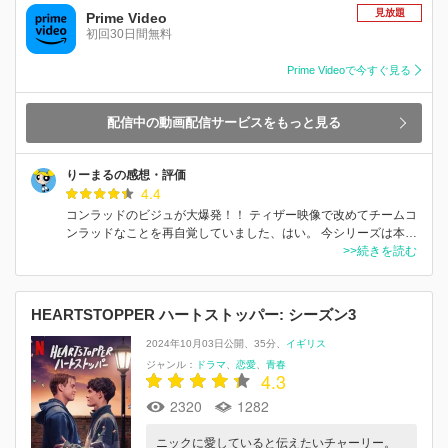
見放題
Prime Video
初回30日間無料
Prime Videoで今すぐ見る
配信中の動画配信サービスをもっと見る
りーまるの感想・評価
4.4
コンラッドのビジュが大爆発！！ ティザー映像で改めてチームコ
ンラッドなことを再自覚していました、はい。 今シリーズは本…
>>続きを読む
HEARTSTOPPER ハートストッパー: シーズン3
2024年10月03日公開
35分
イギリス
ジャンル：
ドラマ
恋愛
青春
4.3
2320
1282
ニックに愛していると伝えたいチャーリー。