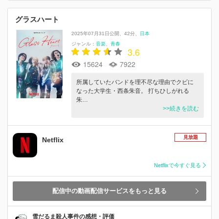
グラスハート
2025年07月31日公開
42分
日本
ジャンル：
音楽
青春
3.6
15624
7922
所属していたバンドを理不尽な理由でクビに
なった大学生・西条朱音。 打ちひしがれる
朱…
>>続きを読む
見放題
Netflix
Netflixで今すぐ見る
配信中の動画配信サービスをもっと見る
雪だるま殺人事件の感想・評価