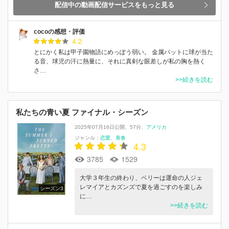
配信中の動画配信サービスをもっと見る
cocoの感想・評価
4.2
とにかく私は甲子園物語にめっぽう弱い。 金属バットに球が当た
る音、球児の汗に熱量に、それに真剣な眼差しが私の胸を熱く
さ…
>>続きを読む
私たちの青い夏 ファイナル・シーズン
2025年07月16日公開
57分
アメリカ
ジャンル：
恋愛
青春
4.3
3785
1529
大学３年生の終わり、ベリーは運命の人ジェ
レマイアとカズンズで夏を過ごすのを楽しみ
シーズン3
に…
>>続きを読む