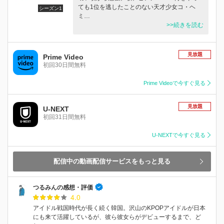
ても1位を逃したことのない天才少女コ・ヘ
シーズン1
ミ…
>>続きを読む
見放題
Prime Video
初回30日間無料
Prime Videoで今すぐ見る
見放題
U-NEXT
初回31日間無料
U-NEXTで今すぐ見る
配信中の動画配信サービスをもっと見る
つるみんの感想・評価
4.0
アイドル戦国時代が長く続く韓国。沢山のKPOPアイドルが日本
にも来て活躍しているが、彼ら彼女らがデビューするまで、ど