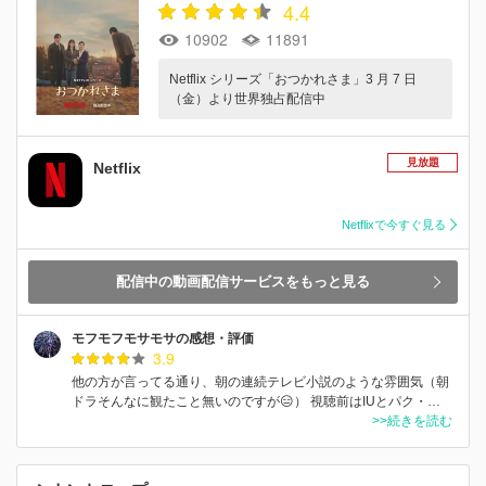
4.4
10902
11891
Netflix シリーズ「おつかれさま」3 月 7 日
（金）より世界独占配信中
見放題
Netflix
Netflixで今すぐ見る
配信中の動画配信サービスをもっと見る
モフモフモサモサの感想・評価
3.9
他の方が言ってる通り、朝の連続テレビ小説のような雰囲気（朝
ドラそんなに観たこと無いのですが😑） 視聴前はIUとパク・…
>>続きを読む