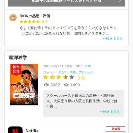
配信中の動画配信サービスをもっと見る
RIONの感想・評価
4.8
今まで観た韓ドラの中で １位２位を争うくらい好きなドラマ。
（1位か2位かは決められない笑） 激推し‼️ ノスタルジ…
>>続きを読む
喧嘩独学
2026年06月11日公開
50分
日本
ジャンル：
ドラマ
青春
アクション
3.5
3082
1490
スクールカースト最底辺の高校生・志村光
太。大病患う母の入院と貧困生活。学校では
不良…
>>続きを読む
見放題
Netflix