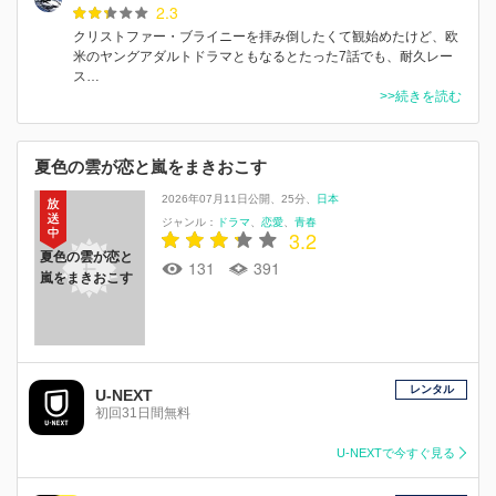
2.3
クリストファー・ブライニーを拝み倒したくて観始めたけど、欧
米のヤングアダルトドラマともなるとたった7話でも、耐久レー
ス…
>>続きを読む
夏色の雲が恋と嵐をまきおこす
2026年07月11日公開
25分
日本
ジャンル：
ドラマ
恋愛
青春
3.2
夏色の雲が恋と
131
391
嵐をまきおこす
レンタル
U-NEXT
初回31日間無料
U-NEXTで今すぐ見る