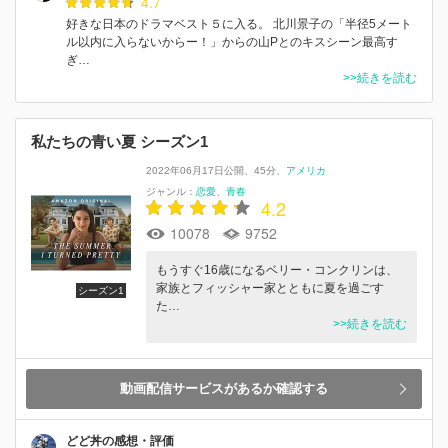
4.7
好きな日本のドラマベスト５に入る。 北川景子の「半径5メート
ル以内に入らないからー！」からの山Pとのキスシーン最高す
ぎ…
>>続きを読む
私たちの青い夏 シーズン1
2022年06月17日公開
45分
アメリカ
ジャンル：
恋愛
青春
4.2
10078
9752
もうすぐ16歳になるベリー・コンクリンは、
家族とフィッシャー家とともに夏を過ごす
シーズン1
た…
>>続きを読む
動画配信サービスがあるか確認する
どど丼の感想・評価