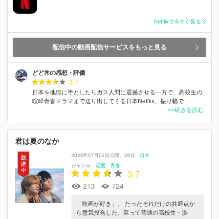
Netflixで今すぐ見る
配信中の動画配信サービスをもっと見る
どど丼の感想・評価
3.7
日本を地獄に堕としたりガス人間に震撼させる一方で、高校生の
喧嘩青春ドラマまで送り出してくる日本Netflix、振り幅で…
>>続きを読む
君は夏のなか
2026年07月01日公開
26分
日本
ジャンル：
恋愛
青春
3.7
213
724
「映画が好き」。 たったそれだけの共通点か
ら意気投合した、⾄って普通の⾼校⽣・渉