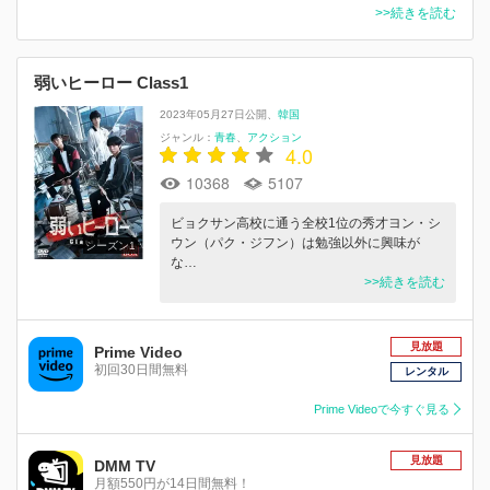
>>続きを読む
弱いヒーロー Class1
2023年05月27日公開
韓国
ジャンル：
青春
アクション
4.0
10368
5107
ビョクサン高校に通う全校1位の秀才ヨン・シ
ウン（パク・ジフン）は勉強以外に興味が
シーズン1
な…
>>続きを読む
見放題
Prime Video
初回30日間無料
レンタル
Prime Videoで今すぐ見る
見放題
DMM TV
月額550円が14日間無料！