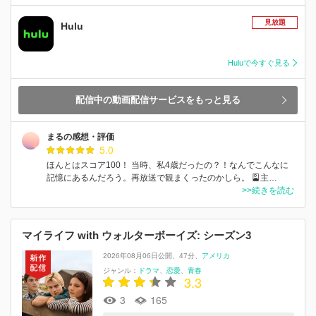
見放題
Hulu
Huluで今すぐ見る
配信中の動画配信サービスをもっと見る
まるの感想・評価
5.0
ほんとはスコア100！ 当時、私4歳だったの？！なんでこんなに
記憶にあるんだろう。再放送で観まくったのかしら。 🎴主…
>>続きを読む
マイライフ with ウォルターボーイズ: シーズン3
2026年08月06日公開
47分
アメリカ
ジャンル：
ドラマ
恋愛
青春
3.3
3
165