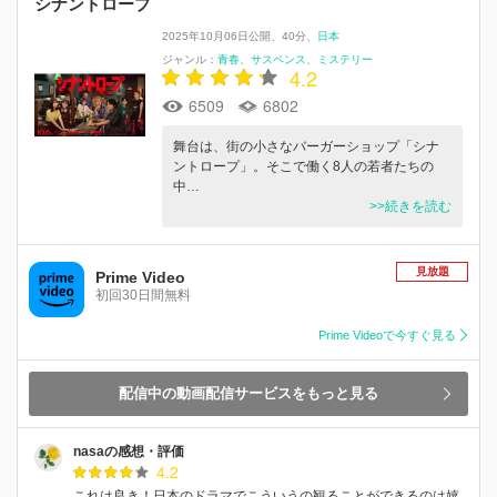
シナントロープ
2025年10月06日公開
40分
日本
ジャンル：
青春
サスペンス
ミステリー
4.2
6509
6802
舞台は、街の小さなバーガーショップ「シナ
ントロープ」。そこで働く8人の若者たちの
中…
>>続きを読む
見放題
Prime Video
初回30日間無料
Prime Videoで今すぐ見る
配信中の動画配信サービスをもっと見る
nasaの感想・評価
4.2
これは良き！日本のドラマでこういうの観ることができるのは嬉