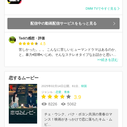
DMM TVで今すぐ見る
配信中の動画配信サービスをもっと見る
Tadの感想・評価
4.5
苦しかった。。。 こんなに苦しいヒューマンドラマはあるのか、
と。暴力•喧嘩•いじめ。そんなステレオタイプなお話かと思い…
>>続きを読む
恋するムービー
2025年02月14日公開
61分
韓国
ジャンル：
恋愛
青春
3.9
8226
5062
チェ・ウシク、パク・ボヨン共演の青春ロマ
ンス！映画がきっかけで恋に落ちたキム・ム
ビ…