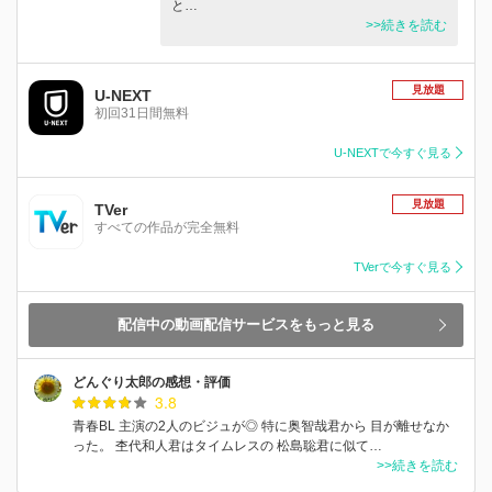
と…
>>続きを読む
見放題
U-NEXT
初回31日間無料
U-NEXTで今すぐ見る
見放題
TVer
すべての作品が完全無料
TVerで今すぐ見る
配信中の動画配信サービスをもっと見る
どんぐり太郎の感想・評価
3.8
青春BL 主演の2人のビジュが◎ 特に奥智哉君から 目が離せなか
った。 杢代和人君はタイムレスの 松島聡君に似て…
>>続きを読む