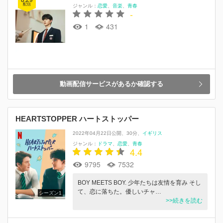
配信
ジャンル：
恋愛
音楽
青春
-
1
431
動画配信サービスがあるか確認する
HEARTSTOPPER ハートストッパー
2022年04月22日公開
30分
イギリス
ジャンル：
ドラマ
恋愛
青春
4.4
9795
7532
BOY MEETS BOY. 少年たちは友情を育み そし
て、恋に落ちた。優しいチャ…
シーズン1
>>続きを読む