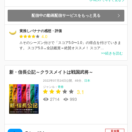
配信中の動画配信サービスをもっと見る
黄推しバナナの感想・評価
4.0
⚠そのシーズン分けで「スコア5.0〜1.0」の得点を付けていきま
す。 スコア5.0→全話鑑賞＝絶賛オススメ！ スコア…
>>続きを読む
新・信長公記～クラスメイトは戦国武将～
2022年07月24日公開
46分
日本
ジャンル：
青春
3.1
2714
993
見放題