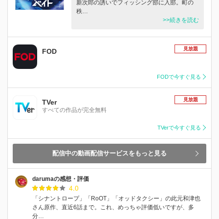
新次郎の誘いでフィッシング部に入部。町の
秩…
>>続きを読む
見放題
FOD
FODで今すぐ見る
見放題
TVer
すべての作品が完全無料
TVerで今すぐ見る
配信中の動画配信サービスをもっと見る
darumaの感想・評価
4.0
「シナントロープ」「RoOT」「オッドタクシー」の此元和津也
さん原作、直近6話まで。これ、めっちゃ評価低いですが、多
分…