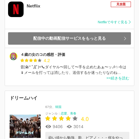
見放題
Netflix
Netflixで今すぐ見る
配信中の動画配信サービスをもっと見る
４歳の女のコの感想・評価
4.2
昔)🎤* ﾟДﾟ)<📞ダイヤル〜回して〜手を止めたあぁ〜ッ🎶✨今は
📱メールを打っては消したり、送信するか迷ったりなのね…
>>続きを読む
ドリームハイ
67分
韓国
ジャンル：
恋愛
青春
4.0
9406
3014
幼い頃から勉強、歌、ピアノ・・・何をやっ