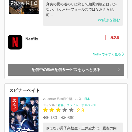
真実の愛の道のりは決して順風満帆とはいか
ない。シルバーフォールズではなおさらだ。
シーズン3
前…
>>続きを読む
見放題
Netflix
Netflixで今すぐ見る
配信中の動画配信サービスをもっと見る
スピナーベイト
2026年06月30日公開
22分
日本
ジャンル：
青春
クライム
サスペンス
2.8
133
660
さえない男子高校生・三井宏太は、親友の内