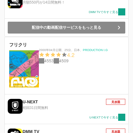
月額550円が14日間無料！
DMM TVで今すぐ見る
配信中の動画配信サービスをもっと見る
フリクリ
2000年04月公開
、
25分
、
日本
、
PRODUCTION I.G
4.2
4553
4509
U-NEXT
見放題
初回31日間無料
U-NEXTで今すぐ見る
DMM TV
見放題