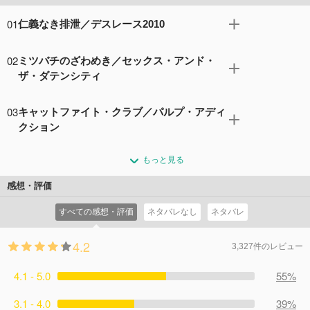
01
仁義なき排泄／デスレース2010
【第1話】 仁義なき排泄 ダテンシティで人々が便器に食わ
02
ミツバチのざわめき／セックス・アンド・
れる怪事件が多発する。神父のガーターベルトはゴースト
ザ・ダテンシティ
を退治すべく天使姉妹のパンティ&ストッキングを現場に
向かわせるが…。 【第2話】 デスレース2010 いきつけの
【第3話】 ミツバチのざわめき ダテンシティ学園で立て続
03
インモラルモーテルでバイカー男と一発キメているパンテ
キャットファイト・クラブ／パルプ・アディ
けに起こる男子生徒の行方不明事件。学園長からの依頼で
ィ。その頃、フリーウェイでは暴走する謎のスポーツカー
クション
パンスト姉妹は生徒として学園内に潜入捜査することに。
とストッキングのカーチェイスが繰り広げられていた!
だが、そこは学園の女王が支配する世界だった…。 【第4
【第5話】 キャットファイト・クラブ くだらない姉妹喧嘩
コメント13件
拍手49回
もっと見る
話】 セックス・アンド・ザ・ダテンシティ ダテンシティ
がきっかけでパンティ&ストッキングの解散を宣言するパ
のセレブとしてもてはやされるパンスト姉妹。そんな二人
ンスト姉妹。そんな時、タイミング悪く天からゴースト退
感想・評価
についに映画出演のオファーが。そのゴージャスな記者会
治の指令が下る! 【第6話】 パルプ・アディクション その
見の日にパンティから出た一言は、彼女たちのセレブ人生
すべての感想・評価
ネタバレなし
ネタバレ
日、大勢の若い兵士たちが衝動に突き動かされるまま丘を
をも揺るがしかねないスキャンダラスなものだった!
目指し、命を落としてイった。時を同じくして、教会では
コメント11件
拍手36回
4.2
紙不足に頭を悩ませるガーターの姿があった…。
3,327件のレビュー
コメント7件
拍手43回
4.1 - 5.0
55%
3.1 - 4.0
39%