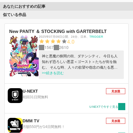
あなたにおすすめの記事
似ている作品
New PANTY ＆ STOCKING with GARTERBELT
2025年07月09日公開
、
24分
、
日本
、
TRIGGER
4.0
1567
2610
神と悪魔の狭間の街、ダテンシティ。 今日も人
知れず恐ろしい悪霊＜ゴースト＞たちが街を蝕
む。 そんな時、人々の欲望や怨念の魂たる悪霊
＜ゴースト＞を、人知の及ばぬ光をもって消し去
>>続きを読む
る者達がいた。 その名は、天使パンティ＆スト
ッキング！！ 地上に蔓延る闇を祓う使命を託さ
れた堕天使姉妹。 その正体は果たして神の使い
U-NEXT
見放題
か…悪魔の僕（しもべ）か…。
初回31日間無料
U-NEXTで今すぐ見る
DMM TV
見放題
月額550円が14日間無料！