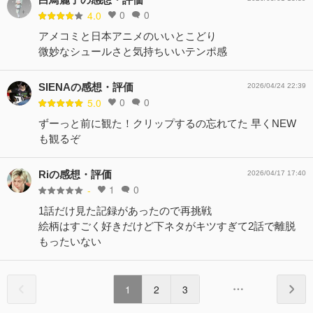
0
0
4.0
アメコミと日本アニメのいいとこどり
微妙なシュールさと気持ちいいテンポ感
SIENAの感想・評価
2026/04/24 22:39
0
0
5.0
ずーっと前に観た！クリップするの忘れてた 早くNEW
も観るぞ
Riの感想・評価
2026/04/17 17:40
1
0
-
1話だけ見た記録があったので再挑戦
絵柄はすごく好きだけど下ネタがキツすぎて2話で離脱
もったいない
1
2
3