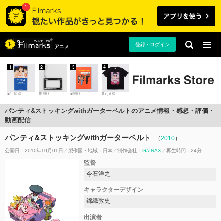
登録・ログイン
アニメ
1
2
3
4
¥1,650
¥990
¥990
¥7,700
パンティ&ストッキングwithガーターベルトのアニメ情報・感想・評価・
動画配信
パンティ&ストッキングwithガーターベルト
（
2010
）
公開日：2010年10月01日
製作国・地域：
日本
制作会社：
GAINAX
再生時間：24分
監督
今石洋之
キャラクターデザイン
錦織敦史
出演者