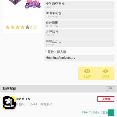
小笠原亜里沙
パンティ
伊瀬茉莉也
ストッキング
石井康嗣
4.2
ガーターベルト
吉野裕行
ブリーフ
中村たかし
チャック
主題歌／挿入歌
Hoshina Anniversary
3327
2293
動画配信
PR
DMM TV
見放題
月額550円が14日間無料！
DMM TVで今すぐ見る