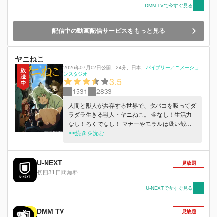
DMM TVで今すぐ見る
配信中の動画配信サービスをもっと見る
ヤニねこ
2026年07月02日公開
、
24分
、
日本
、
バイブリーアニメーショ
ンスタジオ
3.5
1531
2833
人間と獣人が共存する世界で、タバコを吸ってダ
ラダラ生きる獣人・ヤニねこ。 金なし！生活力
なし！ろくでなし！ マナーやモラルは吸い殻と
一緒に捨ててきた。 ヤニ臭くて、汚くて、怠惰
>>続きを読む
でクズ。 吸って、吐いて、ダベって、燃えて。
だけど、それなりに充実した日々を過ごしてま
す。 けっこう汚いけど、ちょっとだけ励まされ
U-NEXT
見放題
る！ SNSでバズり散らかしたマンガが、まさか
初回31日間無料
のTVアニメ化に挑む！ 放送できなかったらごめ
んにゃさい！ なんだか憎めないクズねこたちが
U-NEXTで今すぐ見る
おくる、ヤニまみれな日常をゆる〜く見守ってく
ださい。
DMM TV
見放題