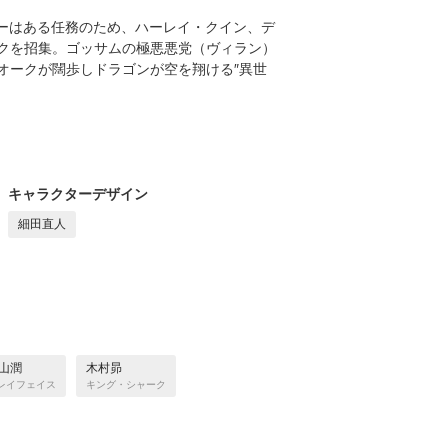
ォラーはある任務のため、ハーレイ・クイン、デ
クを招集。ゴッサムの極悪悪党（ヴィラン）
オークが闊歩しドラゴンが空を翔ける″異世
キャラクターデザイン
細田直人
山潤
木村昴
レイフェイス
キング・シャーク