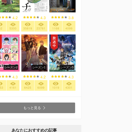
4.2
4.3
3.8
52
5300
35819
23761
1168
4099
シーズン2
シーズン1
シーズン5
4.3
4.2
4.3
53
4161
6425
6099
1019
4301
もっと見る
あなたにおすすめの記事