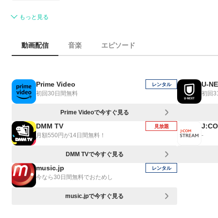
もっと見る
動画配信
音楽
エピソード
Prime Video
U-N
レンタル
初回30日間無料
初回3
Prime Videoで今すぐ見る
DMM TV
J:C
見放題
月額550円が14日間無料！
-
DMM TVで今すぐ見る
music.jp
レンタル
今なら30日間無料でおためし
music.jpで今すぐ見る