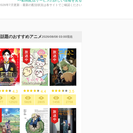
>>動画配信サービスの詳しい情報を見る
2026年7月更新：最新の配信状況は各サイトでご確認ください
今話題のおすすめアニメ
2026/08/08 03:00現在
4.3
4.4
3.5
77
12520
5828
2805
1456
2758