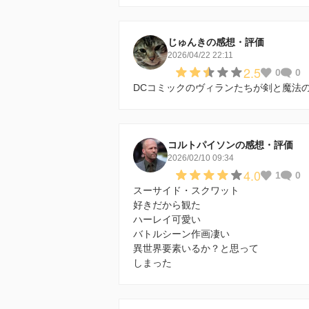
じゅんきの感想・評価
2026/04/22 22:11
2.5
0
0
DCコミックのヴィランたちが剣と魔法
コルトパイソンの感想・評価
2026/02/10 09:34
4.0
1
0
スーサイド・スクワット
好きだから観た
ハーレイ可愛い
バトルシーン作画凄い
異世界要素いるか？と思って
しまった