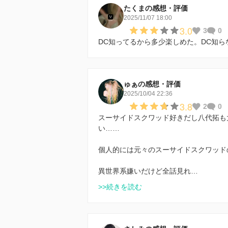
たくまの感想・評価
2025/11/07 18:00
3.0
3
0
DC知ってるから多少楽しめた。DC知
ゅぁの感想・評価
2025/10/04 22:36
3.8
2
0
スーサイドスクワッド好きだし八代拓も
い……
個人的には元々のスーサイドスクワッド
異世界系嫌いだけど全話見れ…
>>続きを読む