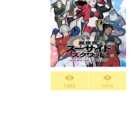
1493
1414