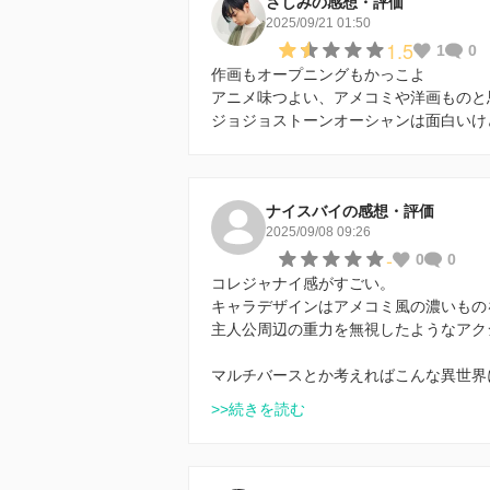
さしみの感想・評価
2025/09/21 01:50
1.5
1
0
作画もオープニングもかっこよ
アニメ味つよい、アメコミや洋画ものと
ジョジョストーンオーシャンは面白いけ
ナイスバイの感想・評価
2025/09/08 09:26
-
0
0
コレジャナイ感がすごい。
キャラデザインはアメコミ風の濃いもの
主人公周辺の重力を無視したようなアク
マルチバースとか考えればこんな異世界
>>続きを読む