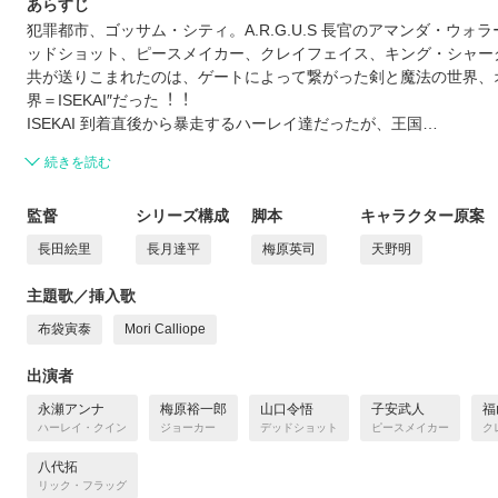
あらすじ
犯罪都市、ゴッサム・シティ。A.R.G.U.S ⻑官のアマンダ・ウ
ッドショット、ピースメイカー、クレイフェイス、キング・シャー
共が送りこまれたのは、ゲートによって繋がった剣と魔法の世界、
界＝ISEKAI″だった︕︕
ISEKAI 到着直後から暴⾛するハーレイ達だったが、王国…
続きを読む
監督
シリーズ構成
脚本
キャラクター原案
長田絵里
長月達平
梅原英司
天野明
主題歌／挿入歌
布袋寅泰
Mori Calliope
出演者
永瀬アンナ
梅原裕一郎
山口令悟
子安武人
福
ハーレイ・クイン
ジョーカー
デッドショット
ピースメイカー
ク
八代拓
リック・フラッグ