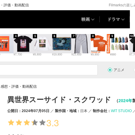
・評価・動画配信
Filmarksの楽
映画
ドラマ
4
5
6
7
8
9
10
0
¥7,700
¥8,800
¥19,800
¥15,400
¥9,900
¥880
¥7,7
アニメ
・感想・評価・動画配信
異世界スーサイド・スクワッド
（
2024年
公開日：2024年07月05日
製作国・地域：
日本
制作会社：
WIT STUDIO
3.3