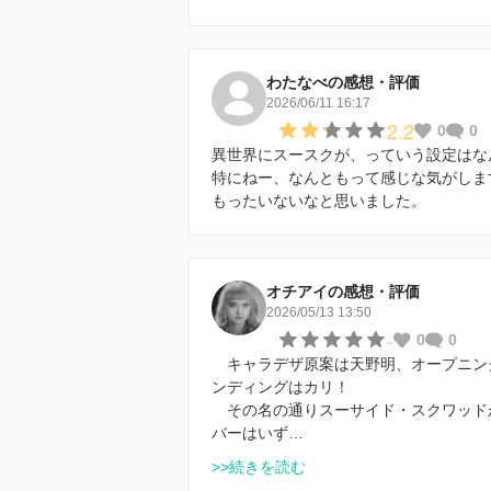
わたなべの感想・評価
2026/06/11 16:17
2.2
0
0
異世界にスースクが、っていう設定はな
特にねー、なんともって感じな気がしま
もったいないなと思いました。
オチアイの感想・評価
2026/05/13 13:50
-
0
0
キャラデザ原案は天野明、オープニン
ンディングはカリ！
その名の通りスーサイド・スクワッド
バーはいず…
>>続きを読む