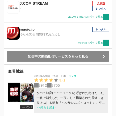
J:COM STREAM
見放題
-
レンタル
J:COM STREAMで今すぐ見る
music.jp
レンタル
今なら30日間無料でおためし
music.jpで今すぐ見る
配信中の動画配信サービスをもっと見る
血界戦線
2015/4/5公開
、
25分
、
日本
、
ボンズ
4.0
8912
3705
かつて紐育(ニューヨーク)と呼ばれた街はたった
一晩で消失した--一夜にして構築された霧烟（き
りけぶ）る都市『ヘルサレムズ・ロット』。空想
シーズン1
上の産物として描かれていた「異世界」を現実に
>>続きを読む
繋げている街。その全貌は、未だ人知の及ばぬ向