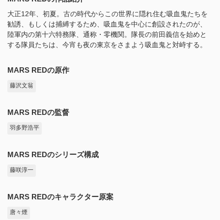
大正12年、初夏。古の時代からこの世界に隠れ住む吸血鬼たちを
勧誘、もしくは捕縛するため、吸血鬼を中心に創設されたのが、
陸軍内の第十六特務隊、通称・零機関。隊長の前田義信を始めと
する隊員たちは、今宵も夜の東京をさまよう吸血鬼と対峙する。
MARS REDの原作
藤沢文翁
MARS REDの監督
羽多野浩平
MARS REDのシリーズ構成
藤咲淳一
MARS REDのキャラクター原案
唐々煙