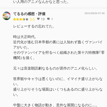
い人用のアニメなんかなと思った。
てるるの感想・評価
2021/09/20 07:39
19
1
3.5
レビューするの忘れてた。
時は大正時代。
近代化が進む日本帝都の裏には人知れず蠢くヴァンパイ
アがいた。
そのヴァンパイアを狩るべく組織された第十六特務隊｢零
機関｣を描く。
元々は音楽朗読劇なるものが原作のアニメ化らしい。
世界観やキャラは悪くないのに、イマイチ盛り上がらな
い。
盛り上がりそうな場面はいくつもあるのに盛り上がらな
い。
中盤に大きく物語が動き、意外な展開になるのに…。