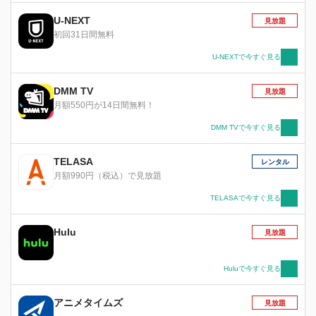
こう側であり霧の深淵を見る事は叶わない。人で
はおこしえない軌跡を実現するこの地は今後千年
U-NEXT
見放題
の世界の覇権を握る場所とも例えられ様々な思惑
初回31日間無料
を持つ者達が跳梁跋扈（ちょうりょうばっこ）す
る街となる。そんな世界の均衡を保つ為に暗躍す
U-NEXTで今すぐ見る
る組織があった。その名は「秘密結社・ライブ
ラ」少年・レオは、ふとしたきっかけからライブ
DMM TV
見放題
ラの一員となるのだが…
月額550円が14日間無料！
DMM TVで今すぐ見る
TELASA
レンタル
月額990円（税込）で見放題
TELASAで今すぐ見る
Hulu
見放題
Huluで今すぐ見る
アニメタイムズ
見放題