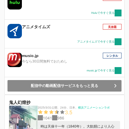
Huluで今すぐ見る
アニメタイムズ
見放題
アニメタイムズで今すぐ見る
music.jp
レンタル
今なら30日間無料でおためし
music.jpで今すぐ見る
配信中の動画配信サービスをもっと見る
鬼人幻燈抄
2025/3/31公開
、
24分
、
日本
、
横浜アニメーションラボ
3.5
1041
986
時は天保十一年（1840年）。大飢饉により人心