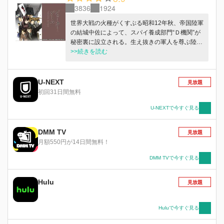
3836
1924
世界大戦の火種がくすぶる昭和12年秋、帝国陸軍
の結城中佐によって、スパイ養成部門“Ｄ機関”が
秘密裏に設立される。生え抜きの軍人を尊ぶ陸軍
の風潮に反し、機関員として選ばれたのは、東京
>>続きを読む
や京都といった一般の大学を卒業し、超人的な選
抜試験を平然とくぐり抜けた若者たちだ。彼らは
魔術師のごとき知略を持つ結城中佐のもと、爆薬
U-NEXT
見放題
や無電の扱い方、自動車や飛行機の操縦法はもち
初回31日間無料
ろん、スリや金庫破りの技に至るまで、スパイ活
動に必要なありとあらゆる技術を身につけ、任地
U-NEXTで今すぐ見る
へと旅立っていく。「死ぬな、殺すな」——目立
たぬことを旨とするスパイにとって自決と殺人は
DMM TV
見放題
最悪の選択肢であるとするＤ機関は、陸軍中枢部
月額550円が14日間無料！
から猛反発を受けつつも、味方を欺き、敵の裏を
かき、世界中を暗躍する。東京、上海、ロンド
DMM TVで今すぐ見る
ン……世界各地で繰り広げられるインテリジェン
ス・ミステリー。
Hulu
見放題
Huluで今すぐ見る