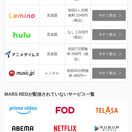
初回1ヶ月間
見放題
無料 1540円
今すぐ観る
（税込）
なし 1,026円
見放題
今すぐ観る
（税込）
初回7日間無
見放題
料 598円（税
今すぐ観る
込）
初回30日間無
レンタル
今すぐ観る
料 490円〜
MARS REDが配信されていないサービス一覧