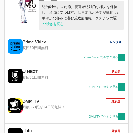
明治64年。未だ徳川慶喜が絶対的な権力を保持
し、頂点に立つ日本。江戸文化と科学が融和した
華やかな都市に潜む反政府組織・クチナワの駆除
を命じられた徳川政府の闇組織"鵺"。鵺に属する
>>続きを読む
雪村咲羽は、幼少期に家族を殺した仇・蛇埜目を
探し続けていた。
Prime Video
レンタル
初回30日間無料
Prime Videoで今すぐ見る
U-NEXT
見放題
初回31日間無料
U-NEXTで今すぐ見る
DMM TV
見放題
月額550円が14日間無料！
DMM TVで今すぐ見る
Hulu
見放題