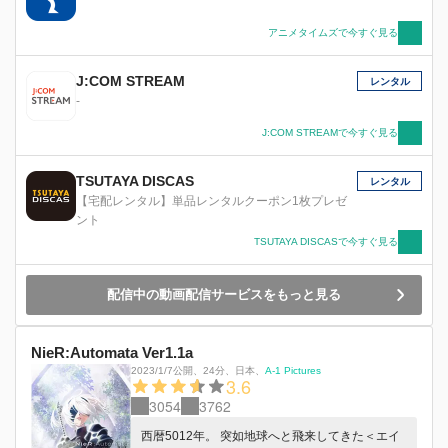
アニメタイムズで今すぐ見る
J:COM STREAM
レンタル
-
J:COM STREAMで今すぐ見る
TSUTAYA DISCAS
レンタル
【宅配レンタル】単品レンタルクーポン1枚プレゼ
ント
TSUTAYA DISCASで今すぐ見る
配信中の動画配信サービスをもっと見る
NieR:Automata Ver1.1a
2023/1/7公開
、
24分
、
日本
、
A-1 Pictures
3.6
3054
3762
西暦5012年。 突如地球へと飛来してきた＜エイ