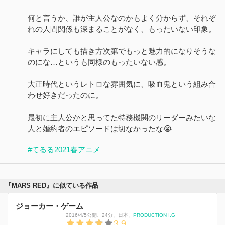
何と言うか、誰が主人公なのかもよく分からず、それぞ
れの人間関係も深まることがなく、もったいない印象。
キャラにしても描き方次第でもっと魅力的になりそうな
のにな…というも同様のもったいない感。
大正時代というレトロな雰囲気に、吸血鬼という組み合
わせ好きだったのに。
最初に主人公かと思ってた特務機関のリーダーみたいな
人と婚約者のエピソードは切なかったな😭
#てるる2021春アニメ
『MARS RED』に似ている作品
ジョーカー・ゲーム
2016/4/5公開
、
24分
、
日本
、
PRODUCTION I.G
3.9