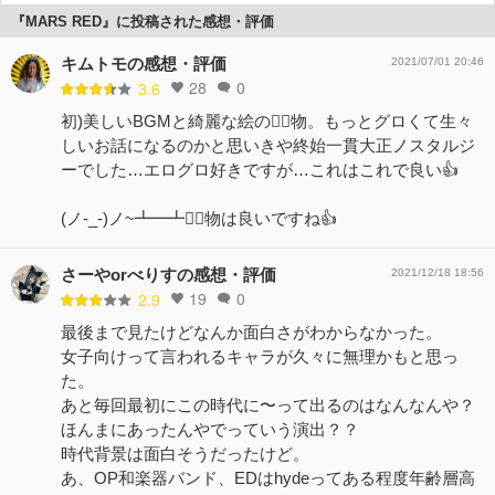
『MARS RED』に投稿された感想・評価
キムトモの感想・評価
2021/07/01 20:46
28
0
3.6
初)美しいBGMと綺麗な絵の🧛‍♂️物。もっとグロくて生々
しいお話になるのかと思いきや終始一貫大正ノスタルジ
ーでした…エログロ好きですが…これはこれで良い👍
(ノ-_-)ノ~┻━┻🧛‍♂️物は良いですね👍
さーやorべりすの感想・評価
2021/12/18 18:56
19
0
2.9
最後まで見たけどなんか面白さがわからなかった。
女子向けって言われるキャラが久々に無理かもと思っ
た。
あと毎回最初にこの時代に〜って出るのはなんなんや？
ほんまにあったんやでっていう演出？？
時代背景は面白そうだったけど。
あ、OP和楽器バンド、EDはhydeってある程度年齢層高