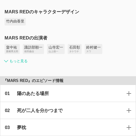
MARS REDのキャラクターデザイン
竹内由香里
MARS REDの出演者
畠中祐
諏訪部順一
山寺宏一
石田彰
鈴村健一
栗栖秀太郎
前田義信
山上徳一
タケウチ
スワ
もっと見る
『MARS RED』のエピソード情報
陽のあたる場所
死が二人を分かつまで
夢枕