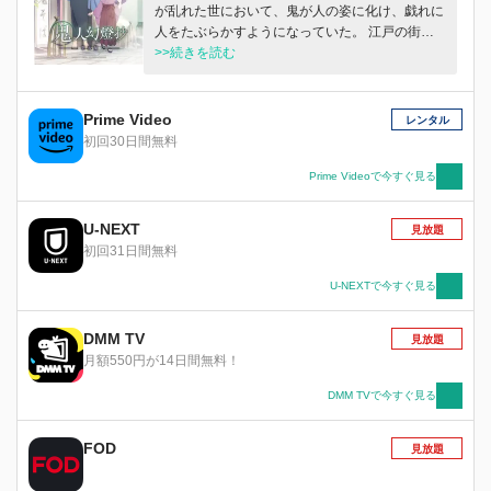
が乱れた世において、鬼が人の姿に化け、戯れに
人をたぶらかすようになっていた。 江戸の街か
ら遠く離れた山間の集落・葛野（かどの）。この
>>続きを読む
集落に、甚太と鈴音という兄妹が暮らしていた。
幼い頃に、ある理由から葛野に来たよそ者の二人
だったが、皆に受け入れられ仲睦まじく日々を過
Prime Video
レンタル
ごしていた。 集落には、「いつきひめ」と呼ば
初回30日間無料
れる巫女がおり、成長した甚太は巫女の護衛役を
務めるように。そしてある日、甚太は鬼の討伐に
Prime Videoで今すぐ見る
赴いた森で、遥か未来を語る不思議な鬼に出会う
―― 巫女の護衛役として死と隣り合わせの甚
U-NEXT
見放題
太、その身を心配しつつも健気に明るく兄を送り
初回31日間無料
出す鈴音、巫女「いつきひめ」として責務を果た
す中、鬼に命を狙われる白夜。三人の運命の歯車
U-NEXTで今すぐ見る
が重なり、そして狂う時。人と鬼、長きに渡り時
代をも巻き込む大きな災いが降り注ぐ。 江戸か
DMM TV
見放題
ら平成へ。刀を振るう意味を問い続けながら百七
月額550円が14日間無料！
十年という途方もない時間を旅する鬼人の物語を
描く、和風大河ファンタジー。
DMM TVで今すぐ見る
FOD
見放題