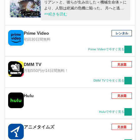
リアン＞と、彼らが生み出した＜機械生命体＞に
より、人類は絶滅の危機に陥った。 月へと逃げ
シーズン1
のびた僅かな人類は、地球奪還のため、＜アンド
>>続きを読む
ロイド＞の兵士を用いた反攻作戦を開始。 しか
し無限に増殖し続ける＜機械生命体＞を前に、戦
いは膠着状態に陥る。 人類は最終兵器として、
Prime Video
レンタル
新型のアンドロイド＜ヨルハ＞部隊を地球へ派
初回30日間無料
遣。 新たに地球へと派遣された＜2B＞は先行調
査員の＜9S＞と合流し、任務にあたるが、その
Prime Videoで今すぐ見る
最中で、数々の不可解な現象に遭遇し……。 こ
れは人類のために戦い続ける、命なき＜アンドロ
DMM TV
見放題
イド＞の物語――。
月額550円が14日間無料！
DMM TVで今すぐ見る
Hulu
見放題
Huluで今すぐ見る
アニメタイムズ
見放題