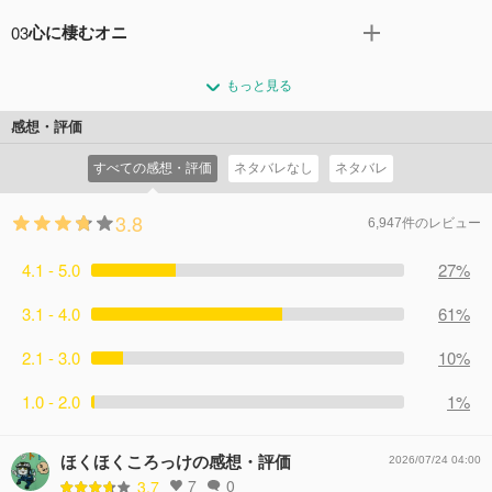
連れ去られていった。――それから４年後。「百夜孤児
優一郎が吸血鬼の世界から脱出し、４年の歳月が流れた。
院」の家族と一緒に、吸血鬼の都市「サングィネム」で暮
03
心に棲むオニ
日本帝鬼軍へと入隊した優一郎だが、吸血鬼への強い恨み
らす、優一郎とミカエラ。自分たちの血を奪い、家畜同然
が先行し、命令違反を犯してしまう…。謹慎処分を受け、
念願の「吸血鬼殲滅部隊」に配属された優一郎だが、未だ
に扱う吸血鬼たちに、優一郎は反感を抱くが…。
第二渋谷高校に通うことになるが、与えられた条件は「友
もっと見る
高校へ通う生活に不満を募らせていた。そんな中、同級生
コメント0件
拍手20回
だちを作ること」。軍の監視官である柊シノアが見張る
が「開かずの間」と呼ばれる立ち入り禁止区域に入ってし
感想・評価
中、優一郎は学園生活に馴染めず苦戦する…。
まう。「旧渋谷地下神殿」――そこは未熟者が入ると、鬼
コメント0件
拍手10回
すべての感想・評価
ネタバレなし
ネタバレ
に取り憑かれるという。優一郎は同級生を救い、そして力
を得るべく、自ら修練の地へ進入する…!!
3.8
コメント1件
拍手10回
6,947件のレビュー
4.1 - 5.0
27%
3.1 - 4.0
61%
2.1 - 3.0
10%
1.0 - 2.0
1%
ほくほくころっけの感想・評価
2026/07/24 04:00
7
0
3.7