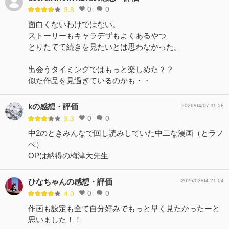
0
0
3.8
面白くないわけではない。
ストーリーもキャラデザもよくあるやつ
とりたてて続きを見たいとは思わなかった。
出会うタイミングではもっと楽しめた？？
似た作品を見過ぎているのかも・・
kの感想・評価
2026/04/07 11:58
0
0
3.3
中2のときみんなで回し読みしていた中二な漫画（とラノ
ベ）
OPは納得の梅津大先生
ひなちゃんの感想・評価
2026/03/04 21:04
0
0
4.0
作画も設定も全て自分好みでもっと早く見たかったーと
思いました！！