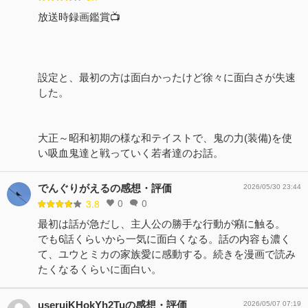
放送時録画鑑賞📺
設定と、最初の方は面白かったけど徐々に面白さが失速
した。
大正～昭和初期の様な和テイストで、鬼の力(装備)を使
い吸血鬼達と戦っていく若者達のお話。
でんぐりがえるの感想・評価
2026/05/30 23:44
0
0
3.8
最初は話が急だし、主人公の勝手な行動が癪に触る。
でも6話くらいから一気に面白くなる。話の内容も濃く
て、ユウとミカの家族愛に感動する。続きを漫画で読み
たくなるくらいに面白い。
useruiKHokYh2Tuの感想・評価
2026/05/07 07:19