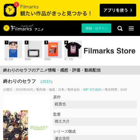
登録・ログイン
アニメ
1
2
3
4
¥1,650
¥990
¥990
¥7,700
終わりのセラフのアニメ情報・感想・評価・動画配信
終わりのセラフ
（
2015
）
公開日：2015年04月
製作国・地域：
日本
制作会社：
WIT STUDIO
再生時間：24分
原作
鏡貴也
監督
徳土大介
シリーズ構成
瀬古浩司