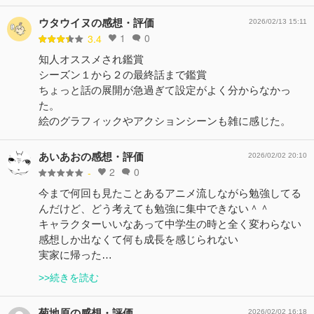
ウタウイヌの感想・評価
2026/02/13 15:11
1
0
3.4
知人オススメされ鑑賞
シーズン１から２の最終話まで鑑賞
ちょっと話の展開が急過ぎて設定がよく分からなかっ
た。
絵のグラフィックやアクションシーンも雑に感じた。
あいあおの感想・評価
2026/02/02 20:10
2
0
-
今まで何回も見たことあるアニメ流しながら勉強してる
んだけど、どう考えても勉強に集中できない＾＾
キャラクターいいなあって中学生の時と全く変わらない
感想しか出なくて何も成長を感じられない
実家に帰った…
>>続きを読む
菊地原の感想・評価
2026/02/02 16:18