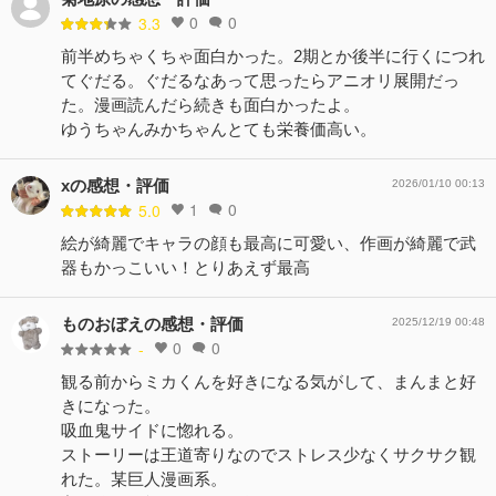
0
0
3.3
前半めちゃくちゃ面白かった。2期とか後半に行くにつれ
てぐだる。ぐだるなあって思ったらアニオリ展開だっ
た。漫画読んだら続きも面白かったよ。
ゆうちゃんみかちゃんとても栄養価高い。
xの感想・評価
2026/01/10 00:13
1
0
5.0
絵が綺麗でキャラの顔も最高に可愛い、作画が綺麗で武
器もかっこいい！とりあえず最高
ものおぼえの感想・評価
2025/12/19 00:48
0
0
-
観る前からミカくんを好きになる気がして、まんまと好
きになった。
吸血鬼サイドに惚れる。
ストーリーは王道寄りなのでストレス少なくサクサク観
れた。某巨人漫画系。