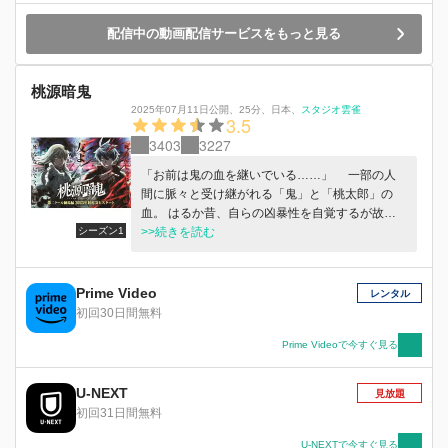
と出会う。そしてその夜、顕金駅にカバネの脅威
配信中の動画配信サービスをもっと見る
が押し寄せてきた！
桃源暗鬼
2025年07月11日公開
、
25分
、
日本
、
スタジオ雲雀
3.5
3403
3227
「お前は鬼の血を継いでいる……」 一部の人
間に脈々と受け継がれる「鬼」と「桃太郎」の
血。 はるか昔、自らの凶暴性を自覚するが故に
シーズン1
ひっそりと暮らしていた「鬼」だったが、 そこ
>>続きを読む
に「桃太郎」が攻め入った。 それぞれが「桃太
郎機関」「鬼機関」を組織し、抗争すること何千
年。 突然の“桃太郎”の襲撃で、自分が“鬼”だと知
Prime Video
レンタル
る主人公・一ノ瀬四季。 自らの血に棲む“鬼”と出
初回30日間無料
逢った四季の宿命とは———。 ———新世代ダ
ークヒーロー鬼譚、ここに開幕！
Prime Videoで今すぐ見る
U-NEXT
見放題
初回31日間無料
U-NEXTで今すぐ見る