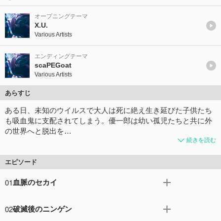
オープニングテーマ
X.U.
Various Artists
エンディングテーマ
scaPEGoat
Various Artists
あらすじ
ある日、未知のウイルスで大人は死に絶え生き延びた子供たち
も吸血鬼に支配されてしまう。優一郎は幼い孤児たちと共に外
の世界へと脱出を…
続きを読む
エピソード
01
血脈のセカイ
突如蔓延した未知のウイルスにより、世界は破滅を迎え
02
破滅後のニンゲン
た…!!生き残った少年少女は、地の底より現れた吸血鬼に