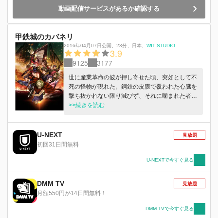
動画配信サービスがあるか確認する
甲鉄城のカバネリ
2016年04月07日公開
、
23分
、
日本
、
WIT STUDIO
3.9
9125
3177
世に産業革命の波が押し寄せた頃、突如として不
死の怪物が現れた。鋼鉄の皮膜で覆われた心臓を
撃ち抜かれない限り滅びず、それに噛まれた者も
死後蘇り、人を襲うという。怪物は「カバネ」と
>>続きを読む
呼ばれ、爆発的に増殖していった。世界中が恐怖
に覆われる中、日ノ本の人々はカバネの脅威に対
抗すべく各地に「駅」と呼ばれる砦を築き、その
U-NEXT
見放題
中に閉じ籠もることで生き延びていた。この駅の
初回31日間無料
間を行き来できるのは装甲蒸気機関車(通称、駿
城)のみだった。製鉄と蒸気機関の生産を行う顕
U-NEXTで今すぐ見る
金駅に暮らす蒸気鍛冶の少年生駒(いこま)は、カ
バネを倒すために独自の武器「ツラヌキ筒」を開
DMM TV
見放題
発しながら、いつか自分の力を発揮できる時が来
月額550円が14日間無料！
るのを待ち望んでいた。そんなある日、駿城の一
つである甲鉄城が顕金駅にやってきた。生駒は甲
DMM TVで今すぐ見る
鉄城の整備の最中に不思議な少女、無名(むめい)