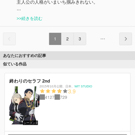
主人公の人格がいまいち掴みきれない。
…
>>続きを読む
1
2
3
あなたにおすすめの記事
似ている作品
終わりのセラフ 2nd
2015年10月公開
、
日本
、
WIT STUDIO
3.9
4127
729
シーズン2