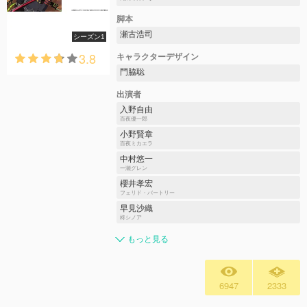
脚本
瀬古浩司
シーズン1
3.8
キャラクターデザイン
門脇聡
出演者
入野自由
百夜優一郎
小野賢章
百夜ミカエラ
中村悠一
一瀬グレン
櫻井孝宏
フェリド・バートリー
早見沙織
柊シノア
もっと見る
6947
2333