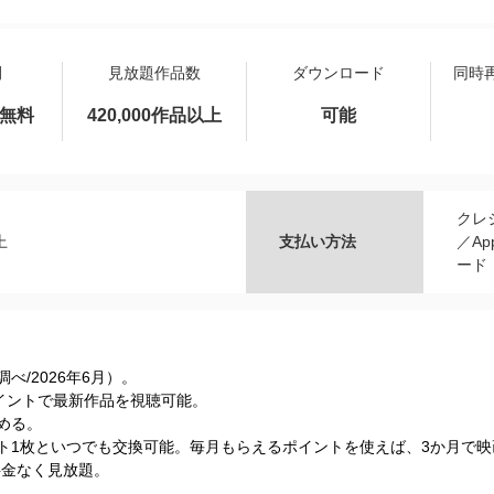
間
見放題作品数
ダウンロード
同時
間無料
420,000作品以上
可能
クレ
上
支払い方法
／Ap
ード
s調べ/2026年6⽉）。
Tポイントで最新作品を視聴可能。
める。
ケット1枚といつでも交換可能。毎月もらえるポイントを使えば、3か月で
加料金なく見放題。