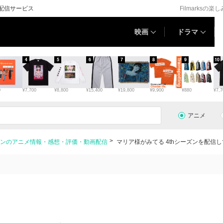
画配信サービス
Filmarksの楽
映画
ドラマ
4
5
6
7
8
9
10
0
¥7,700
¥8,800
¥15,400
¥19,800
¥9,900
¥880
¥7,7
アニメ
ーズンのアニメ情報・感想・評価・動画配信
マリア様がみてる 4thシーズンを配信