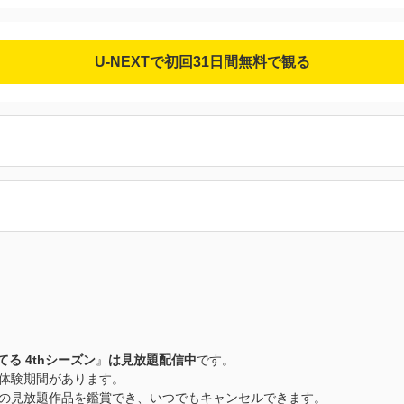
U-NEXTで初回31日間無料で観る
る 4thシーズン
』
は見放題配信中
です。
無料体験期間があります。
以上の見放題作品を鑑賞でき、いつでもキャンセルできます。