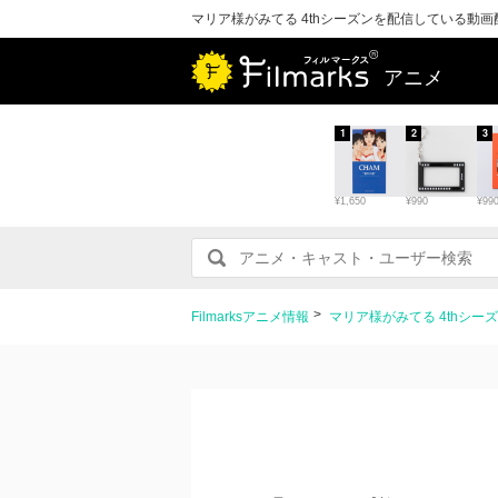
マリア様がみてる 4thシーズンを配信している動
アニメ
1
2
3
¥1,650
¥990
¥99
Filmarksアニメ情報
マリア様がみてる 4thシ