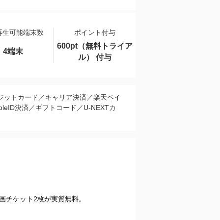
再生可能端末数
ポイント付与
600pt（無料トライア
4端末
ル） 付与
ジットカード／キャリア決済／楽天ペイ
pleID決済／ギフトコード／U-NEXTカ
映画チケット2枚が実質無料。