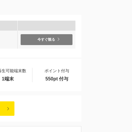
）
今すぐ観る
再生可能端末数
ポイント付与
1端末
550pt 付与