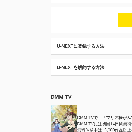
U-NEXTに登録する方法
U-NEXTを解約する方法
DMM TV
DMM TVで、『
マリア様がみて
DMM TVには初回14日間
無料体験中は15,000作品