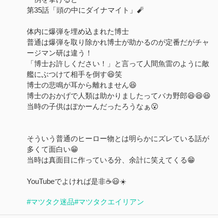
第35話「頭の中にダイナマイト」🧨
体内に爆弾を埋め込まれた博士
普通は爆弾を取り除かれ博士が助かるのが定番だがチャ
ージマン研は違う！
「博士お許しください！」と言って人間魚雷のように敵
艦にぶつけて相手を倒す😆笑
博士の悲鳴が耳から離れません😆
博士のおかげで人類は助かりましたってバカ野郎😆😆😆
当時の子供はぽかーんだったろうなぁ😮
そういう普通のヒーロー物とは明らかにズレている話が
多くて面白い😁
当時は真面目に作っている分、余計に笑えてくる😁
YouTubeでよければ是非☕😃☀️
#マツタク迷品
#マツタクエイリアン