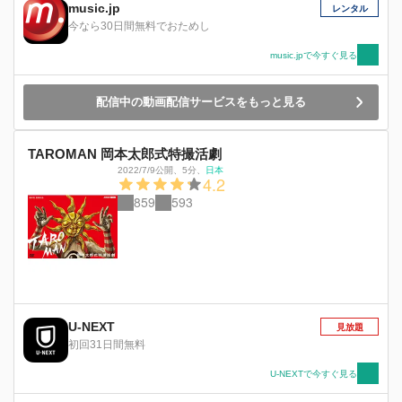
music.jp
レンタル
今なら30日間無料でおためし
music.jpで今すぐ見る
配信中の動画配信サービスをもっと見る
TAROMAN 岡本太郎式特撮活劇
2022/7/9公開
、
5分
、
日本
4.2
859
593
U-NEXT
見放題
初回31日間無料
U-NEXTで今すぐ見る