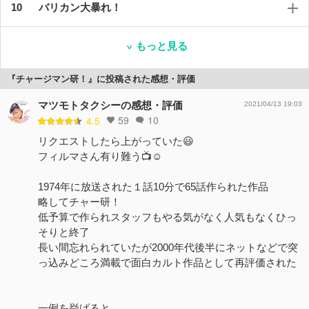
バリカン大暴れ！
もっと見る
『チャージマン研！』に投稿された感想・評価
マツモトタクシーの感想・評価
2021/04/13 19:03
59
10
4.5
リクエストしたら上がっていた😃
フィルマさん有り難う📺☺️
1974年に放送された１話10分で65話作られた作品
略してチャー研！
低予算で作られスタッフもやる気がなく人気もなくひっ
そりと終了
長い間忘れられていたが2000年代後半にネットなどで突
っ込みどころ満載で面白カルト作品として再評価された
一例を挙げると