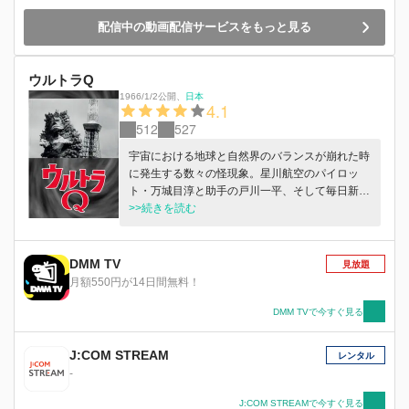
配信中の動画配信サービスをもっと見る
ウルトラQ
1966/1/2公開
、
日本
4.1
512
527
宇宙における地球と自然界のバランスが崩れた時
に発生する数々の怪現象。星川航空のパイロッ
ト・万城目淳と助手の戸川一平、そして毎日新報
のカメラマン・江戸川由利子たちは、ユーモラス
>>続きを読む
に、ときにシリアスに事件に立ち向かっていく。
円谷プロ製作テレビシリーズの第1作。日本全国
に怪獣ブームを巻き起こした作品。
DMM TV
見放題
月額550円が14日間無料！
DMM TVで今すぐ見る
J:COM STREAM
レンタル
-
J:COM STREAMで今すぐ見る