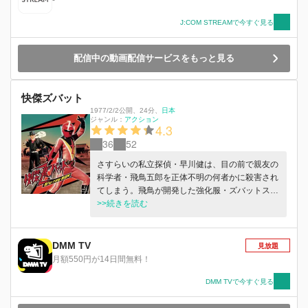
-
J:COM STREAMで今すぐ見る
配信中の動画配信サービスをもっと見る
快傑ズバット
1977/2/2公開
、
24分
、
日本
ジャンル：
アクション
4.3
36
52
さすらいの私立探偵・早川健は、目の前で親友の
科学者・飛鳥五郎を正体不明の何者かに殺害され
てしまう。飛鳥が開発した強化服・ズバットスー
ツを独力で完成させ、飛鳥殺害の真犯人を追い求
>>続きを読む
めて全国各地を渡り歩く早川の行く先々には、悪
の組織“ダッカー”の傘下組織のボスと用心棒が立
ちはだかるが、自称“日本一”の早川はあらゆる特
DMM TV
見放題
技を繰り出す用心棒たちとの「日本一対決」を制
月額550円が14日間無料！
し、ズバットスーツを着用した「快傑ズバット」
の姿でボスを次々と倒していく。早川はダッカー
DMM TVで今すぐ見る
を率いる首領Ｌとの対決を迎えこれを倒すが、首