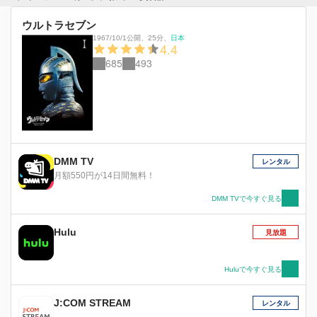
ウルトラセブン
1967/10/1公開
、
25分
、
日本
4.4
685
493
DMM TV
レンタル
月額550円が14日間無料！
DMM TVで今すぐ見る
Hulu
見放題
Huluで今すぐ見る
J:COM STREAM
レンタル