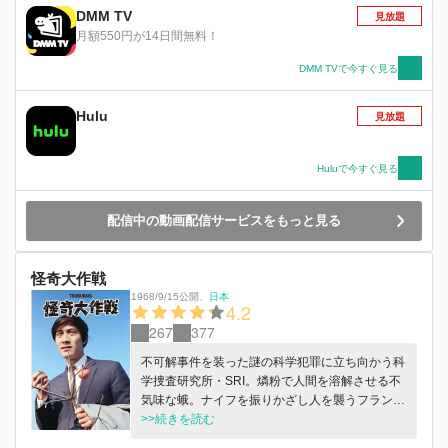
DMM TV
見放題
月額550円が14日間無料！
DMM TVで今すぐ見る
Hulu
見放題
Huluで今すぐ見る
配信中の動画配信サービスをもっと見る
怪奇大作戦
1968/9/15公開
、
日本
4.2
267
377
不可解事件を装った謎の科学犯罪に立ち向かう科
学捜査研究所・SRI。燐粉で人間を溶解させる不
気味な蛾。ナイフを振りかざし人を襲うフランス
人形。硫黄と人間が融合した燐光人間……。猟奇
>>続きを読む
的で不気味な事件とその背後に潜む人間の闇が科