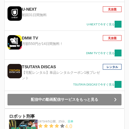
学捜査で暴かれる。
U-NEXT
見放題
初回31日間無料
U-NEXTで今すぐ見る
DMM TV
見放題
月額550円が14日間無料！
DMM TVで今すぐ見る
TSUTAYA DISCAS
レンタル
【宅配レンタル】単品レンタルクーポン1枚プレゼ
ント
TSUTAYA DISCASで今すぐ見る
配信中の動画配信サービスをもっと見る
ロボット刑事
1973/4/5公開
、
25分
、
日本
4.0