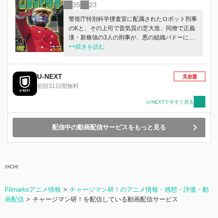
35
23
警視庁特別科学捜査室に配属されたロボット刑事
のKと、その上司で昔気質の芝大造、同僚で正義
漢・新條強の3人の刑事が、悪の組織バドーに立
ち向かう！
>>続きを読む
U-NEXT
見放題
初回31日間無料
U-NEXTで今すぐ見る
配信中の動画配信サービスをもっと見る
©ICHI
Filmarksアニメ情報
チャージマン研！のアニメ情報・感想・評価・動
画配信
チャージマン研！を配信している動画配信サービス