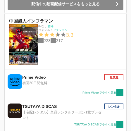
領Ｌも飛鳥を殺した真犯人ではなかった。真犯人
配信中の動画配信サービスをもっと見る
は誰なのか？そして、遂にダッカーの真の支配
者・総統Ｄが姿を現す。果たしてその正体は！？
中国超人インフラマン
84分
、
香港
ジャンル：
アクション
3.3
223
217
Prime Video
見放題
初回30日間無料
Prime Videoで今すぐ見る
TSUTAYA DISCAS
レンタル
【宅配レンタル】単品レンタルクーポン1枚プレゼ
ント
TSUTAYA DISCASで今すぐ見る