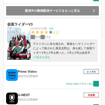
配信中の動画配信サービスをもっと見る
仮面ライダーV3
1973/2/17公開
、
日本
4.0
316
113
デストロンに命を狙われ、家族をハサミジャガー
によって殺された風見志郎は、身を挺して仮面ラ
イダー1号と2号を救った。1号と2号は改造手術
によって志郎をよみがえらせ、仮面ライダーV3
>>続きを読む
が誕生した。 家族の仇であるハサミジャガーを
倒したV3は、体内の「26の秘密」を解明しなが
ら、デストロンの怪人たちに立ち向かう。
Prime Video
レンタル
初回30日間無料
Prime Videoで今すぐ見る
U-NEXT
見放題
初回31日間無料