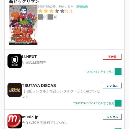
新ビックリマン
1989/4/9公開
、
30分
、
日本
、
東映動画
3.3
63
32
U-NEXT
見放題
初回31日間無料
U-NEXTで今すぐ見る
TSUTAYA DISCAS
レンタル
【宅配レンタル】単品レンタルクーポン1枚プレゼ
ント
TSUTAYA DISCASで今すぐ見る
music.jp
レンタル
今なら30日間無料でおためし