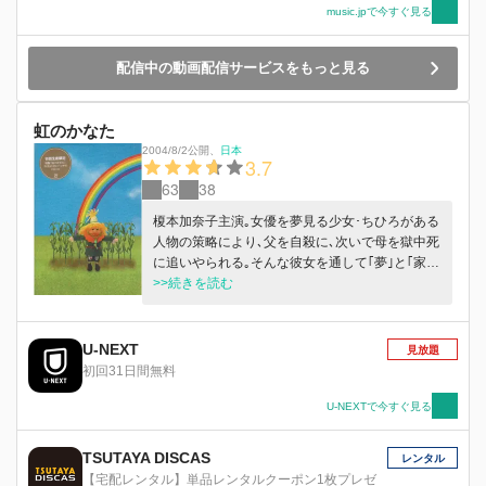
music.jpで今すぐ見る
配信中の動画配信サービスをもっと見る
虹のかなた
2004/8/2公開
、
日本
3.7
63
38
榎本加奈子主演｡女優を夢見る少女･ちひろがある
人物の策略により､父を自殺に､次いで母を獄中死
に追いやられる｡そんな彼女を通して｢夢｣と｢家
族｣を描く｡
>>続きを読む
U-NEXT
見放題
初回31日間無料
U-NEXTで今すぐ見る
TSUTAYA DISCAS
レンタル
【宅配レンタル】単品レンタルクーポン1枚プレゼ