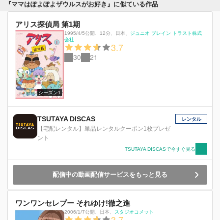
『ママはぽよぽよザウルスがお好き』に似ている作品
アリス探偵局 第1期
1995/4/5公開
、
12分
、
日本
、
ジュニオ ブレイン トラスト株式
会社
3.7
30
21
シーズン1
TSUTAYA DISCAS
レンタル
【宅配レンタル】単品レンタルクーポン1枚プレゼ
ント
TSUTAYA DISCASで今すぐ見る
配信中の動画配信サービスをもっと見る
ワンワンセレプー それゆけ!徹之進
2006/1/7公開
、
日本
、
スタジオコメット
3.7