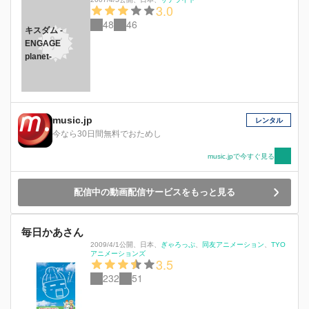
3.0
48
46
キスダム -
ENGAGE
planet-
music.jp
レンタル
今なら30日間無料でおためし
music.jpで今すぐ見る
配信中の動画配信サービスをもっと見る
毎日かあさん
2009/4/1公開
、
日本
、
ぎゃろっぷ
同友アニメーション
TYO
アニメーションズ
3.5
232
51