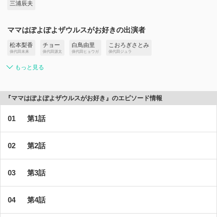
三浦辰夫
ママはぽよぽよザウルスがお好きの出演者
松本梨香
チョー
白鳥由里
こおろぎさとみ
保代田未来
保代田源太
保代田ヒョウガ
保代田ジュラ
もっと見る
『ママはぽよぽよザウルスがお好き』のエピソード情報
第1話
第2話
第3話
第4話