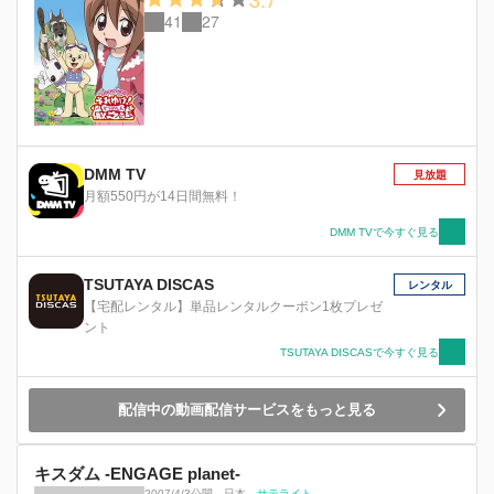
41
27
DMM TV
見放題
月額550円が14日間無料！
DMM TVで今すぐ見る
TSUTAYA DISCAS
レンタル
【宅配レンタル】単品レンタルクーポン1枚プレゼ
ント
TSUTAYA DISCASで今すぐ見る
配信中の動画配信サービスをもっと見る
キスダム -ENGAGE planet-
2007/4/3公開
、
日本
、
サテライト