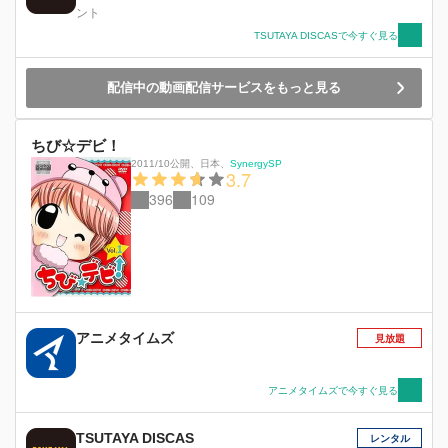
ント
TSUTAYA DISCASで今すぐ見る
配信中の動画配信サービスをもっと見る
ちび☆デビ！
2011/10公開
、
日本
、
SynergySP
3.7
396
109
アニメタイムズ
見放題
アニメタイムズで今すぐ見る
TSUTAYA DISCAS
レンタル