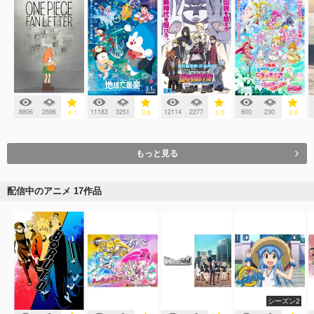
8806
2696
11183
3251
12114
2277
800
230
4.1
3.6
3.9
3.6
もっと見る
配信中のアニメ 17作品
シーズン2