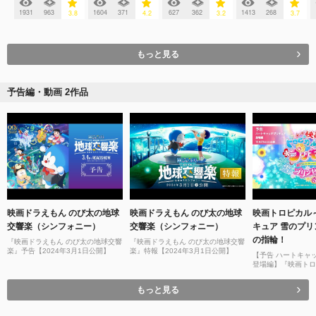
1931
963
1604
371
627
362
1413
268
3.8
4.2
3.2
3.7
もっと見る
予告編・動画 2作品
映画ドラえもん のび太の地球
映画ドラえもん のび太の地球
映画トロピカル
交響楽（シンフォニー）
交響楽（シンフォニー）
キュア 雪のプ
の指輪！
『映画ドラえもん のび太の地球交響
『映画ドラえもん のび太の地球交響
楽』予告【2024年3月1日公開】
楽』特報【2024年3月1日公開】
【予告 ハートキャ
登場編】『映画トロ
プリキュア 雪のプ
指輪！』
もっと見る