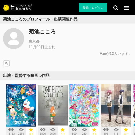
登録・ログイン
菊池こころのプロフィール・出演関連作品
菊池こころ
東京都
11月09日生まれ
Fanが
12
人います。
出演・監督する映画 5作品
11183
3251
8806
2696
800
230
108
118
3.6
4.1
3.6
3.2