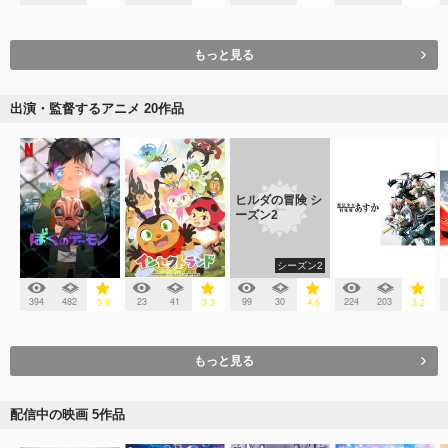
もっと見る
出演・監督するアニメ 20作品
ヒルダの冒険 シ
ーズン2
シーズン2
394
482
23
41
99
30
224
203
3.8
3.3
4.6
3.2
もっと見る
配信中の映画 5作品