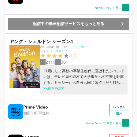
Netflixで今すぐ見る
配信中の動画配信サービスをもっと見る
ヤング・シェルドン シーズン4
2022/6/3公開
、
18分
、
アメリカ
ジャンル：
コメディ
4.3
2119
301
11歳にして高校の卒業生総代に選ばれたシェルド
ンは、テレビ局の取材で大学進学への不安を吐露
する。ミッシーから自分も同じ気持ちだと打ち明
シーズン4
けられたシェルドンは、ミッシーに宛てて卒業生
>>続きを読む
総代のスピーチをし、お互い勇気を出して先へ進
もうと呼びかける。
Prime Video
レンタル
初回30日間無料
購入
Prime Videoで今すぐ見る