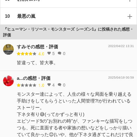
最悪の嵐
『ヒューマン・リソース・モンスターズ シーズン1』に投稿された感想・
評価
すみその感想・評価
2022/04/22 13:31
5
0
4.0
皆違って、皆大事。
a...の感想・評価
2025/04/19 00:59
4
0
1.0
モンスター達によって、人生の様々な局面を乗り越える
手助けをしてもらうといった人間管理?!が行われている
ストーリー。
下ネタ有り😅(ってかずっと有り)
エピソード9の"お別れの時"が、ファンキーな描写をしつ
つも、死に直面する者や家族の想いなどをしっかり描い
ていて良かった😌(いや、他が下ネタ過ぎてこれだけで良