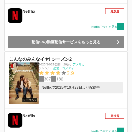
Netflix
見放題
Netflixで今すぐ見る
配信中の動画配信サービスをもっと見る
こんなのみんなイヤ! シーズン2
2025/10/23公開
、
26分
、
アメリカ
ジャンル：
恋愛
コメディ
3.9
367
182
Netflixで2025年10月23日より配信中
シーズン2
Netflix
見放題
Netflixで今すぐ見る