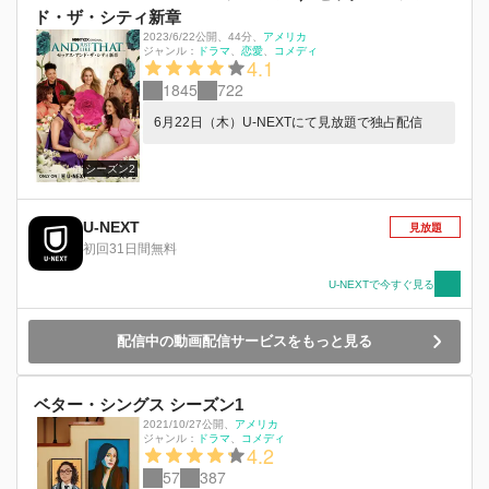
ド・ザ・シティ新章
2023/6/22公開
、
44分
、
アメリカ
ジャンル：
ドラマ
恋愛
コメディ
4.1
1845
722
6月22日（木）U-NEXTにて見放題で独占配信
シーズン2
U-NEXT
見放題
初回31日間無料
U-NEXTで今すぐ見る
配信中の動画配信サービスをもっと見る
ベター・シングス シーズン1
2021/10/27公開
、
アメリカ
ジャンル：
ドラマ
コメディ
4.2
57
387