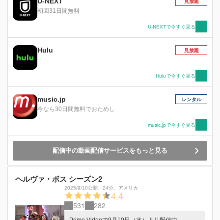
U-NEXT
見放題
初回31日間無料
U-NEXTで今すぐ見る
Hulu
見放題
Huluで今すぐ見る
music.jp
レンタル
今なら30日間無料でおためし
music.jpで今すぐ見る
配信中の動画配信サービスをもっと見る
ヘルヴァ・ボス シーズン2
2025/9/10公開
、
24分
、
アメリカ
4.4
531
282