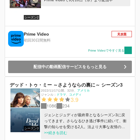
Prime Videoで9月10日（水）より配信中
シーズン2
Prime Video
見放題
初回30日間無料
Prime Videoで今すぐ見る
配信中の動画配信サービスをもっと見る
デッド・トゥ・ミー ～さようならの裏に～ シーズン3
2022/11/17公開
、
32分
、
アメリカ
ジャンル：
ドラマ
コメディ
3.9
1086
234
ジェンとジュディが最終章となるシーズン3に戻
ってきます。さらなるひき逃げ事件に続いて、衝
撃の知らせを受ける2人。法より大事な友情のた
シーズン3
めに、命を懸ける覚悟を決めます。
>>続きを読む