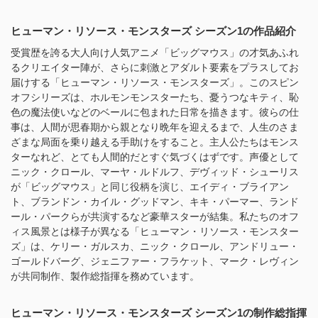
ヒューマン・リソース・モンスターズ シーズン1の作品紹介
受賞歴を誇る大人向け人気アニメ「ビッグマウス」の才気あふれ
るクリエイター陣が、さらに刺激とアダルト要素をプラスしてお
届けする「ヒューマン・リソース・モンスターズ」。このスピン
オフシリーズは、ホルモンモンスターたち、憂うつなキティ、恥
色の魔法使いなどのベールに包まれた日常を描きます。彼らの仕
事は、人間が思春期から親となり晩年を迎えるまで、人生のさま
ざまな局面を乗り越える手助けをすること。主人公たちはモンス
ターなれど、とても人間的だとすぐ気づくはずです。声優として
ニック・クロール、マーヤ・ルドルフ、デヴィッド・シューリス
が「ビッグマウス」と同じ役柄を演じ、エイディ・ブライアン
ト、ブランドン・カイル・グッドマン、キキ・パーマー、ランド
ール・パークらが共演するなど豪華スターが結集。私たちのオフ
ィス風景とは様子が異なる「ヒューマン・リソース・モンスター
ズ」は、ケリー・ガルスカ、ニック・クロール、アンドリュー・
ゴールドバーグ、ジェニファー・フラケット、マーク・レヴィン
が共同制作、製作総指揮を務めています。
ヒューマン・リソース・モンスターズ シーズン1の制作総指揮