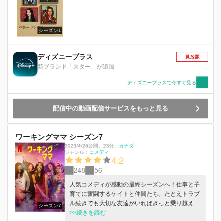
シーズン1
ディズニープラス
見放題
新ブランド「スター」が追加
ディズニープラスで今すぐ見る
配信中の動画配信サービスをもっと見る
ワーキングママ シーズン7
2023/4/26公開
、
23分
、
カナダ
ジャンル：
コメディ
4.2
248
56
人気コメディが感動の最終シーズンへ！仕事と子
育てに奮闘するケイトと仲間たち。たとえトラブ
ル続きでも大切な友達がいればきっと乗り越えら
シーズン7
れるはず！
>>続きを読む