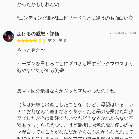
かったかもしれんw)
*エンディング曲が1エピソードごとに違うのも面白い👌
あけるの感想・評価
2022/04/12 01:49
3
0
5.0
やっと見た〜
シーズンを重ねるごとにグロさも増すビッグマウスより
観やすい気がする笑😂
悪ママ回の最後なんかグッと来ちゃったのよね
（私は妊娠も出産もしたことないけど、母親はいる。ガ
チでお前なんて産まなきゃ良かったと暴力を受けた幼少
期でしたが今は良好でもいつもどうなるかわからない不
安もうっすら抱えつつ、けど最後に恥色の魔法使いのマ
マが言ってたことがなんだかそんなもんかもなと思って
腑に落ちてしまった。恥色ママが息子を恥だと思うって