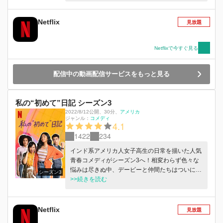
Netflix
見放題
Netflixで今すぐ見る
配信中の動画配信サービスをもっと見る
私の“初めて”日記 シーズン3
2022/8/12公開
、
30分
、
アメリカ
ジャンル：
コメディ
4.1
1422
234
インド系アメリカ人女子高生の日常を描いた人気
青春コメディがシーズン3へ！相変わらず色々な
悩みは尽きぬ中、デービーと仲間たちはついに全
シーズン3
員が恋人をゲットへ！？
>>続きを読む
Netflix
見放題