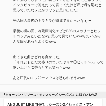
インタビューで答えたって言ってたけど私は母を恥だと
思っていたなぁとかフワッと思い出した）
光の回の最後のキラキラが綺麗で良かったなぁ〜
最後の嵐の回、冷蔵庫消化エピはB99のスカリーとヒッ
チコックみたいだなwと思って見ていたwwwというかそ
んな回があったようなwww
出てきた曲はどれも良かった。
「それともただの盛りのついたヤリマ◯ビッチ〜♪」って
歌い上げた吹替もとても笑ったwww
あと巨乳のミッ◯ーマウスは怒られそうwww
『ヒューマン・リソース・モンスターズ シーズン1』に似ている作品
AND JUST LIKE THAT… シーズン2／セックス・アン