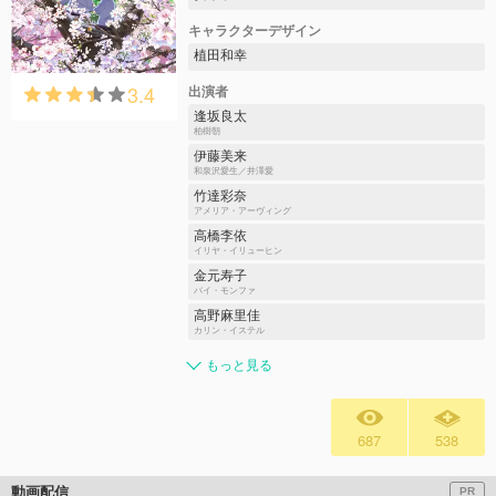
キャラクターデザイン
植田和幸
3.4
出演者
逢坂良太
柏樹朝
伊藤美来
和泉沢愛⽣／井澤愛
竹達彩奈
アメリア・アーヴィング
高橋李依
イリヤ・イリューヒン
金元寿子
バイ・モンファ
高野麻里佳
カリン・イステル
もっと見る
687
538
動画配信
PR