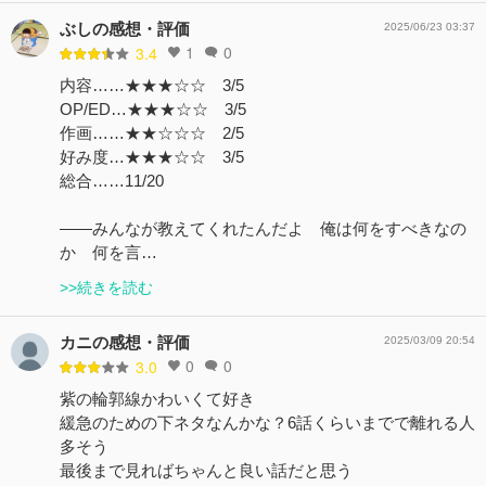
ぶしの感想・評価
2025/06/23 03:37
1
0
3.4
内容……★★★☆☆ 3/5
OP/ED…★★★☆☆ 3/5
作画……★★☆☆☆ 2/5
好み度…★★★☆☆ 3/5
総合……11/20
――みんなが教えてくれたんだよ 俺は何をすべきなの
か 何を言…
>>続きを読む
カニの感想・評価
2025/03/09 20:54
0
0
3.0
紫の輪郭線かわいくて好き
緩急のための下ネタなんかな？6話くらいまでで離れる人
多そう
最後まで見ればちゃんと良い話だと思う