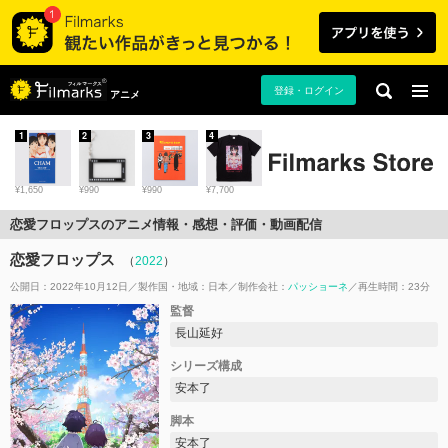
登録・ログイン
アニメ
1
2
3
4
¥1,650
¥990
¥990
¥7,700
恋愛フロップスのアニメ情報・感想・評価・動画配信
恋愛フロップス
（
2022
）
公開日：2022年10月12日
製作国・地域：
日本
制作会社：
パッショーネ
再生時間：23分
監督
長山延好
シリーズ構成
安本了
脚本
安本了