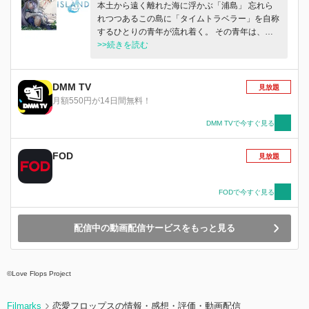
本土から遠く離れた海に浮かぶ「浦島」 忘れら
れつつあるこの島に「タイムトラベラー」を自称
するひとりの青年が流れ着く。 その青年は、凛
音、夏蓮、紗羅という3人の少女たちと出会い、
>>続きを読む
やがて島の未来を変えるべく奔走をはじめる。
排他的な因習と数々の謎を秘めた浦島をめぐる青
年と少女たちの物語がひも解かれる――。
DMM TV
見放題
月額550円が14日間無料！
DMM TVで今すぐ見る
FOD
見放題
FODで今すぐ見る
配信中の動画配信サービスをもっと見る
©Love Flops Project
Filmarks
恋愛フロップスの情報・感想・評価・動画配信