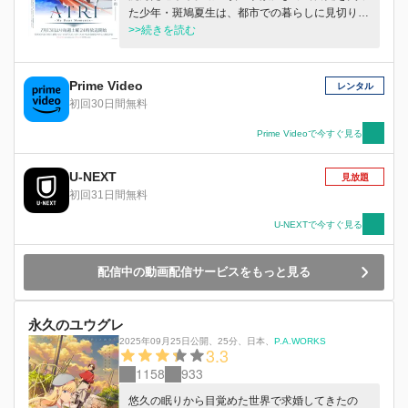
た少年・斑鳩夏生は、都市での暮らしに見切りを
付け、海辺の田舎町へと移り住んだ。身よりのな
>>続きを読む
い彼に遺されたのは、海洋地質学者だった祖母の
船と潜水艇、そして借金。夏生は“失った未来”を
取り戻すため、祖母の遺産が眠るという海底の倉
Prime Video
レンタル
庫を目指して潜る。そこで見つけたのは、棺のよ
初回30日間無料
うな装置の中で眠る不思議な少女―アトリ。彼女
は、人間と見紛うほどに精巧で感情豊かなロボッ
Prime Videoで今すぐ見る
トだった。海底からサルベージされたアトリは言
う。 「マスターが残した最後の命令を果たした
U-NEXT
見放題
いんです。それまで、わたしが夏生さんの足にな
初回31日間無料
ります！」
U-NEXTで今すぐ見る
配信中の動画配信サービスをもっと見る
永久のユウグレ
2025年09月25日公開
、
25分
、
日本
、
P.A.WORKS
3.3
1158
933
悠久の眠りから目覚めた世界で求婚してきたの