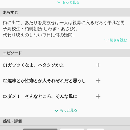
もっと見る
あらすじ
街に出て、あたりを⾒渡せば⼀⼈は視界に⼊るだろう平凡な男
⼦⾼校⽣・柏樹朝(かしわぎ・あさひ)。
代わり映えのしない毎⽇に何の疑問…
続きを読む
エピソード
01
ガッツくなよ、ヘタクソかよ
どこにでもいるごく普通の高校生・柏樹朝は、ある日たま
02
趣味とか性癖とか人それぞれだと思うし
たまつけたテレビでおかしな占いを目にする。奇妙に思っ
たものの、遅刻寸前で慌てて家を飛び出した朝。しかし、
愛生から衝撃的ともいえる告白を受けた朝。しかし愛生は
その道中、占いを思わせる場所で、彼は５人の少女たちと
03
ダメ！ そんなところ、そんな風に
なぜか突然、朝の前から逃げ出してしまう。わけがわから
最悪な形の出会いを果たす。
ないまま帰路につく朝だったが、そんな朝の前に、出会っ
ひとつ屋根の下で暮らすことになった朝と５人の少女たち
コメント10件
拍手14回
たばかりの少女たちが次々と現れて、謎めいた行動を取り
もっと見る
は、その日も早朝から大騒ぎ。なかでも負けん気の強いア
始める。
メリアは、場を引っかきまわしてばかり。そして、ある日
感想・評価
コメント6件
拍手2回
の国語の授業中、アメリアは皆の前でとんでもない間違い