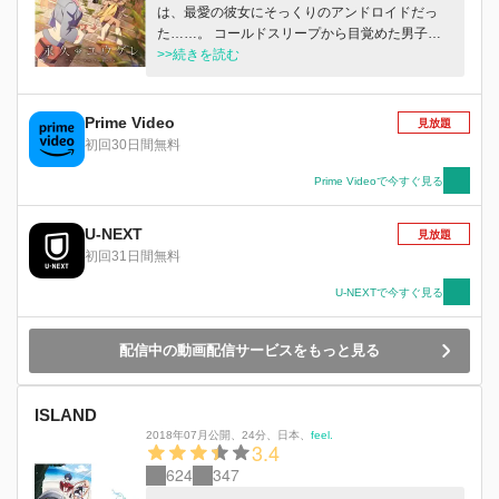
は、最愛の彼女にそっくりのアンドロイドだっ
た……。 コールドスリープから目覚めた男子高
校生・姫神アキラの目の前には、信じられない光
>>続きを読む
景が広がっていた。 戦争によって荒廃した街。
国は廃れ、OWELと呼ばれる統一機構によって管
理される人々。 結婚とはまた違う新しい“エルシ
Prime Video
見放題
ー”と呼ばれる制度。 かつて自身が生きていた世
初回30日間無料
界からあまりにも様変わりする人々。 そんな未
来に置き去りにされ愕然とするアキラの前に、彼
Prime Videoで今すぐ見る
女は現れた。 「トワサ！？」思わず口に出して
しまったその存在は、最愛の彼女に酷似したアン
U-NEXT
見放題
ドロイド・ユウグレだった。 彼女は、微笑みな
初回31日間無料
がら願うように自身の想いを口にする。 「アキ
ラ……。私と結婚して下さい」 アンドロイドか
U-NEXTで今すぐ見る
らの突然の求婚に困惑しながらも、アキラはユウ
グレと共に旅へ出ることを決意する。 世界のど
配信中の動画配信サービスをもっと見る
こかにいるはずのトワサと再会できると信じ
て……。 これは新時代を生きる×××と×××が愛を
見つける物語。
ISLAND
2018年07月公開
、
24分
、
日本
、
feel.
3.4
624
347