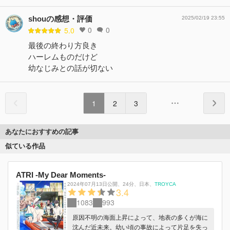
shouの感想・評価
2025/02/19 23:55
0
0
5.0
最後の終わり方良き
ハーレムものだけど
幼なじみとの話が切ない
1
2
3
あなたにおすすめの記事
似ている作品
ATRI -My Dear Moments-
2024年07月13日公開
、
24分
、
日本
、
TROYCA
3.4
1083
993
原因不明の海面上昇によって、地表の多くが海に
沈んだ近未来。幼い頃の事故によって片足を失っ