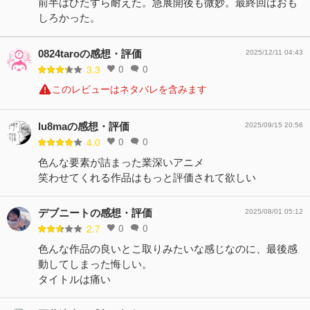
前半はひたすら耐えた。急展開後も微妙。最終回はおも
しろかった。
0824taroの感想・評価
2025/12/11 04:43
0
0
3.3
このレビューはネタバレを含みます
lu8maの感想・評価
2025/09/15 20:56
0
0
4.0
色んな要素が詰まった業深いアニメ
笑わせてくれる作品はもっと評価されて欲しい
デブニートの感想・評価
2025/08/01 05:12
0
0
2.7
色んな作品の良いとこ取りみたいな感じなのに、最後感
動してしまった悔しい。
タイトルは痛い