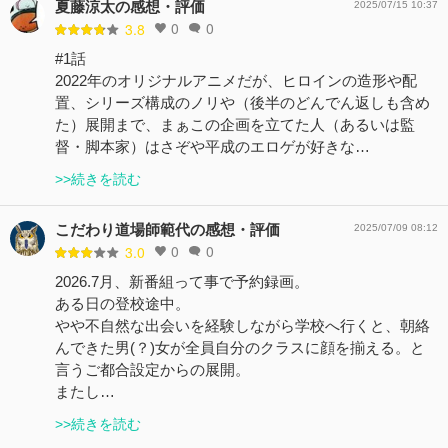
夏藤涼太の感想・評価
2025/07/15 10:37
0
0
3.8
#1話
2022年のオリジナルアニメだが、ヒロインの造形や配
置、シリーズ構成のノリや（後半のどんでん返しも含め
た）展開まで、まぁこの企画を立てた人（あるいは監
督・脚本家）はさぞや平成のエロゲが好きな…
>>続きを読む
こだわり道場師範代の感想・評価
2025/07/09 08:12
0
0
3.0
2026.7月、新番組って事で予約録画。
ある日の登校途中。
やや不自然な出会いを経験しながら学校へ行くと、朝絡
んできた男(？)女が全員自分のクラスに顔を揃える。と
言うご都合設定からの展開。
またし…
>>続きを読む