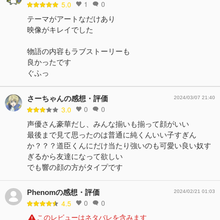
1
0
5.0
テーマがアートなだけあり
映像がキレイでした
物語の内容もラブストーリーも
良かったです
ぐふっ
さーちゃんの感想・評価
2024/03/07 21:40
0
0
3.0
声優さん豪華だし、みんな揃いも揃って顔がいい
最後まで見て思ったのは普通に純くんいい子すぎん
か？？？道臣くんにだけ当たり強いのも可愛い良い奴す
ぎるから友達になって欲しい
でも響の顔の方がタイプです
Phenomの感想・評価
2024/02/21 01:03
0
0
4.5
このレビューはネタバレを含みます