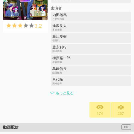
出演者
内田雄馬
月見里和哉
3.2
逢坂良太
多岐瀬響
花江夏樹
都築純
豊永利行
難波道臣
梅原裕一郎
灰島伊織
島﨑信長
由羅拓海
八代拓
斑鳩杏寿
もっと見る
174
257
動画配信
PR