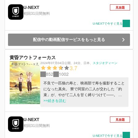
U-NEXT
見放題
初回31日間無料
U-NEXTで今すぐ見る
配信中の動画配信サービスをもっと見る
黄昏アウトフォーカス
2024年07月04日公開
、
24分
、
日本
、
スタジオディーン
3.7
852
1002
不良で一匹狼の寿と、映画部で寿を撮影すること
になった真央。 寮で同室の二人が交わした「約
束」が、やがて二人を甘く縛りつけて――。 映
画部部長で人気者の仁と、仁に対抗心を燃やす後
>>続きを読む
輩の義一。 ぶつかりながらも、やがて二人は惹
かれ合い――。 無口で不愛想だが信頼の厚い副
部長の礼と、季節外れの新入部員・詩音。 不意
U-NEXT
見放題
のキスから、二人の「お付き合い」が始まって
初回31日間無料
――。
U-NEXTで今すぐ見る