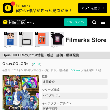
登録・ログイン
アニメ
1
2
3
4
¥1,650
¥990
¥990
¥7,700
Opus.COLORsのアニメ情報・感想・評価・動画配信
Opus.COLORs
（
2023
）
公開日：2023年04月06日
製作国・地域：
日本
制作会社：
C-Station
再生時間：23分
監督
多田俊介
シリーズ構成
ハラダサヤカ
キャラクターデザイン
渡邉亜彩美