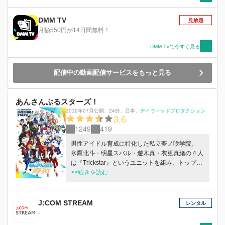
DMM TV
見放題
月額550円が14日間無料！
DMM TVで今すぐ見る
配信中の動画配信サービスをもっと見る
あんさんぶるスターズ！
2019年07月公開
、
24分
、
日本
、
デイヴィッドプロダクション
3.6
1249
419
男性アイドル育成に特化した私立夢ノ咲学院。
氷鷹北斗・明星スバル・遊木真・衣更真緒の４人
は『Trickstar』というユニットを組み、トップア
イドルを目指し、日々レッスンに励んでいる。
>>続きを読む
しかし、夢ノ咲学院が主催するアイドルたちがお
互いの魅力を競いあうライブイベント、通称『ド
リフェス』は、学院の秩序という名の権力に支配
J:COM STREAM
レンタル
されていた。 その中心となる生徒会に、
-
『Trickstar』は改革を求めて挑んでいく---