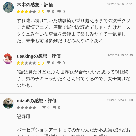
木木の感想・評価
2023/09/16 04:21
0
0
3.5
すれ違い続けていた幼馴染が乗り越えるまでの激重クソ
デカ感情アニメ。序盤で展開が読めてしまったけど、ス
タミュみたいな空気を最後まで楽しみたくて一気見し
た。未来も前途多難だけどみんなに幸あれ…
usakingの感想・評価
2023/08/25 05:45
0
0
2.0
1話は見たけどたぶん世界観が合わないと思って視聴終
了。男の子キャラがたくさん出てくるので、女子向けな
のかも。
mizu5の感想・評価
2023/07/24 13:08
0
0
-
記録用
パーセプションアートってのがなんだか不思議だけどお