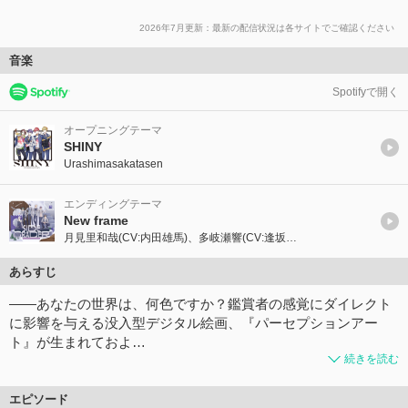
2026年7月更新：最新の配信状況は各サイトでご確認ください
音楽
Spotifyで開く
オープニングテーマ
SHINY
Urashimasakatasen
エンディングテーマ
New frame
月見里和哉(CV:内田雄馬)、多岐瀬響(CV:逢坂良太)
あらすじ
――あなたの世界は、何⾊ですか？鑑賞者の感覚にダイレクト
に影響を与える没⼊型デジタル絵画、『パーセプションアー
ト』が⽣まれておよ…
続きを読む
エピソード