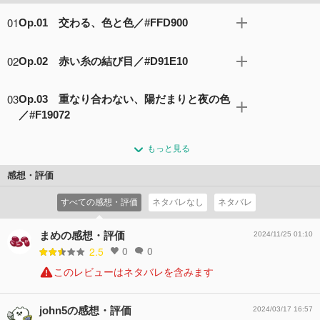
01
Op.01 交わる、色と色／#FFD900
永茜高校パーセプションアート学科に入学した月見里和哉
02
Op.02 赤い糸の結び目／#D91E10
は、疎遠になってしまった幼馴染の多岐瀬響と再会する。
響と元の友人関係に戻りたいと願う和哉だが、響にはクー
ジェネラルズが決めたペアに不満のあるステアケーサー候
ルにあしらわれ……。 一方、ジェネラルズは、ステアケー
03
Op.03 重なり合わない、陽だまりと夜の色
補が続出？ やむなくジェネラルズは、候補生自らにペア
サーコンクールに向けた『ペア決め』を行っている。優秀
／#F19072
の組み直しをさせるべく『パートナー再選考会』を実施す
者揃いのステアケーサー候補たち。今年はどんなペアを作
る。 一堂に会した一癖も二癖もある6名のアーティストと6
晴れてペアとなった和哉と響は、ステアケーサーコンクー
る？
もっと見る
名のグレーダー。浮き彫りになる確執、繰り広げられる伝
ルに向けてパーセプションアートを制作中。響と一緒に作
コメント4件
拍手0回
統のアーティストｖｓグレーダー戦争？！ 果たして運命
品作りが出来るのを楽しみにしていた和哉だが、響からの
感想・評価
のパートナーは見つかるのか。
クールかつ容赦のないダメ出しラッシュに、早くも心が挫
コメント2件
拍手0回
すべての感想・評価
ネタバレなし
ネタバレ
けそう。 「せっかく一緒にやれんのに……むしろ関係悪化
してねえ！？」すっかり落ち込む和哉だが、そんな時、あ
る人物に遭遇して……。
まめの感想・評価
2024/11/25 01:10
0
0
2.5
コメント2件
拍手0回
このレビューはネタバレを含みます
john5の感想・評価
2024/03/17 16:57