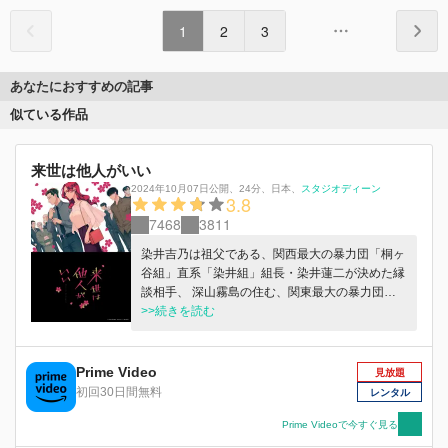
1
2
3
あなたにおすすめの記事
似ている作品
来世は他人がいい
2024年10月07日公開
、
24分
、
日本
、
スタジオディーン
3.8
7468
3811
染井吉乃は祖父である、関西最大の暴力団「桐ヶ
谷組」直系「染井組」組長・染井蓮二が決めた縁
談相手、 深山霧島の住む、関東最大の暴力団
「砥草会」直系「深山一家」のもとで暮らすこと
>>続きを読む
になる。 吉乃を優しく迎え入れる霧島は、爽や
かで人当たりのよい、ヤクザの家系を思わせない
好青年。 慣れない土地に不安を抱えていた吉乃
Prime Video
見放題
は胸をなでおろす。 ……しかし！！ ある事件を
初回30日間無料
レンタル
きっかけに、吉乃は霧島の本当の姿を目の当たり
にすることになる。
Prime Videoで今すぐ見る