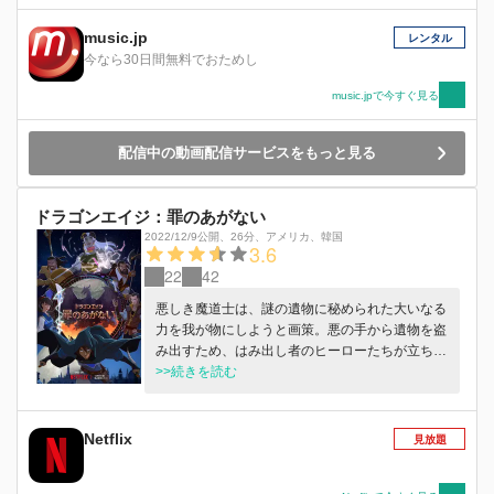
music.jp
レンタル
今なら30日間無料でおためし
music.jpで今すぐ見る
配信中の動画配信サービスをもっと見る
ドラゴンエイジ：罪のあがない
2022/12/9公開
、
26分
、
アメリカ
韓国
3.6
22
42
悪しき魔道士は、謎の遺物に秘められた大いなる
力を我が物にしようと画策。悪の手から遺物を盗
み出すため、はみ出し者のヒーローたちが立ち上
がる。原作は、BioWareの大人気ゲームシリー
>>続きを読む
ズ。
Netflix
見放題