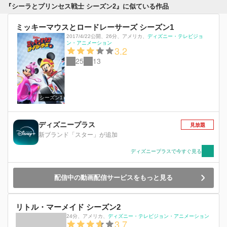
『シーラとプリンセス戦士 シーズン2』に似ている作品
ミッキーマウスとロードレーサーズ シーズン1
2017/4/22公開
、
26分
、
アメリカ
、
ディズニー・テレビジョ
ン・アニメーション
3.2
25
13
シーズン1
ディズニープラス
見放題
新ブランド「スター」が追加
ディズニープラスで今すぐ見る
配信中の動画配信サービスをもっと見る
リトル・マーメイド シーズン2
24分
、
アメリカ
、
ディズニー・テレビジョン・アニメーション
3.7