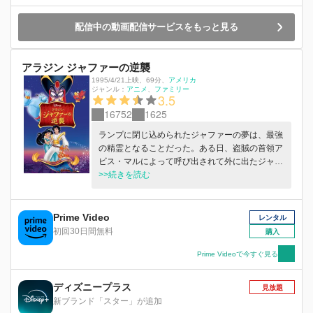
配信中の動画配信サービスをもっと見る
アラジン ジャファーの逆襲
1995/4/21上映
、
69分
、
アメリカ
ジャンル：
アニメ
ファミリー
3.5
16752
1625
ランプに閉じ込められたジャファーの夢は、最強
の精霊となることだった。ある日、盗賊の首領ア
ビス・マルによって呼び出されて外に出たジャフ
ァーは、アラジンへの復讐をくわだてる。ジャフ
>>続きを読む
ァーの悪巧みからアグラバーを救えるのは、アラ
ジンと仲間たちしかいない！
Prime Video
レンタル
初回30日間無料
購入
Prime Videoで今すぐ見る
ディズニープラス
見放題
新ブランド「スター」が追加