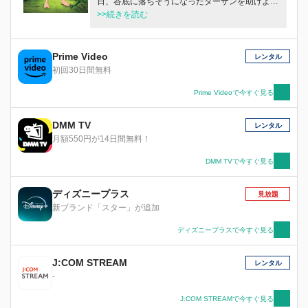
日、谷底に落ちそうになったターザンを助けよう
とした家族が、危険にさらされてしまい、ターザ
>>続きを読む
ンは自分がいなくなったほうが家族のためになる
と考える。ターザンが飛び出した先で出会ったの
は島で一番力の強い謎めいたズーゴー。ターザン
Prime Video
レンタル
とズーゴーが気づいたのは、みんなと違うのは悪
初回30日間無料
いことではないということ。何よりも大切なのは
友だちや家族なのだ。
Prime Videoで今すぐ見る
DMM TV
レンタル
月額550円が14日間無料！
DMM TVで今すぐ見る
ディズニープラス
見放題
新ブランド「スター」が追加
ディズニープラスで今すぐ見る
J:COM STREAM
レンタル
-
J:COM STREAMで今すぐ見る