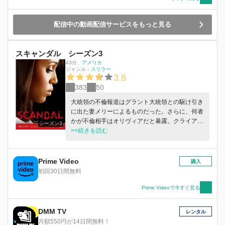
配信中の動画配信サービスをもっと見る
スキャンダル シーズン3
43分
、
アメリカ
ジャンル：
スリラー
3.8
383
50
大統領の不倫報道はグラント大統領との駆け引き
に出た妻メリーによるものだった。さらに、何者
かが不倫相手はオリヴィアだと暴露。クライアン
シーズン3
トを次々と失ったオリヴィアは窮地へ陥る。そん
>>続きを読む
な時、サイラスらの策略によって、大統領の本当
の愛人は広報担当のジニーンだという情報が流
れ、オリヴィアは救われるが、大統領の愛人に仕
Prime Video
購入
立てられたジニーンは、事態の収拾をオリヴィア
初回30日間無料
に依頼する……。 一方、大統領との不倫に疲れ
たオリヴィアは、大統領の部下ジェイクのアプロ
Prime Videoで今すぐ見る
ーチに心が揺れ始める。 さらに、謎に満ちたオ
リヴィアの両親の驚愕の秘密が次第に明らかにな
DMM TV
レンタル
ってきた。父はCIAの秘密部隊B613のリーダー
月額550円が14日間無料！