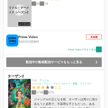
29
19
リトル・マーメ
イド シーズン2
シーズン2
Prime Video
見放題
初回30日間無料
Prime Videoで今すぐ見る
配信中の動画配信サービスをもっと見る
ターザン2
71分
、
アメリカ
ジャンル：
アニメ
アドベンチャー・冒険
ファミリー
3.3
3748
673
ジャングルの王となる前、ターザンは周りに溶け
込もうと必死で、不器用な子どもだった。ある