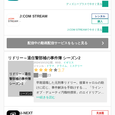
ディズニープラスで今すぐ見る
J:COM STREAM
レンタル
-
購入
J:COM STREAMで今すぐ見る
配信中の動画配信サービスをもっと見る
リドリー～退任警部補の事件簿 シーズン2
2024/10/13公開
、
60分
、
イギリス
ジャンル：
ドラマ
クライム
ミステリー
3.7
リドリー～退任
35
23
警部補の事件簿
早期退職した元刑事リドリー。後輩キャロルの助
シーズン2
けに応じ、事件解決を手助けする…。「ライン・
オブ・デューティ汚職特捜班」のエイドリアン・
シーズン2
ダンバーが主演を務め、「ヴェラ～信念の女警部
>>続きを読む
～」の制作陣が手掛ける重厚な本格英国ミステリ
ー。
U-NEXT
見放題