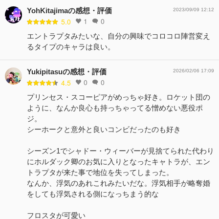
YohKitajimaの感想・評価
2023/09/09 12:12
1
0
5.0
エントラプタみたいな、自分の興味でコロコロ陣営変え
るタイプのキャラは良い。
Yukipitasuの感想・評価
2026/02/06 17:09
0
0
4.5
プリンセス・スコーピアがめっちゃ好き。ロケット団の
ように、なんか良心も持っちゃってる憎めない悪役ポ
ジ。
シーホークと意外と良いコンビだったのも好き
シーズン1でシャドー・ウィーバーが見捨てられた代わり
にホルダック卿のお気に入りとなったキャトラが、エン
トラプタが来た事で地位を失ってしまった。
なんか、浮気のあれこれみたいだな。浮気相手が略奪婚
をしても浮気される側になっちまう的な
フロスタが可愛い