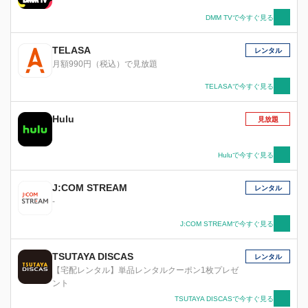
で、死んだはずの母マヤは、凶悪テロリストとし
てB613に22年間監禁されていた！？その事件に
DMM TVで今すぐ見る
グラント大統領が関与した形跡が…。オリヴィア
の周囲には新たなスキャンダルが渦巻くのだっ
TELASA
レンタル
た。 --------------------------------------------------- スキ
月額990円（税込）で見放題
ャンダル シーズン3 Part1 4,700円＋税 発売
元：ウォルト・ディズニー・ジャパン株式会社
TELASAで今すぐ見る
(C) 2015 ABC Studios. -----------------------------------
----------------
Hulu
見放題
Huluで今すぐ見る
J:COM STREAM
レンタル
-
J:COM STREAMで今すぐ見る
TSUTAYA DISCAS
レンタル
【宅配レンタル】単品レンタルクーポン1枚プレゼ
ント
TSUTAYA DISCASで今すぐ見る