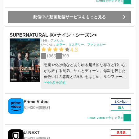
Netflixで今すぐ見る
配信中の動画配信サービスをもっと見る
SUPERNATURAL Ⅸ<ナイン・シーズン>
43分
、
アメリカ
ジャンル：
ホラー
ミステリー
ファンタジー
4.3
1966
399
悪魔や化け物などあらゆる超常的な存在と戦いな
がら旅する兄弟、サムとディーン。母親を殺した
黄色い目の悪魔との戦いをはじめ、ルシファーや
シーズン9
リバイアサンなどとの死闘を繰り広げてきた。
>>続きを読む
仲間たちの協力により、敵を倒してきたが、倒す
ごとにまた新たな敵が生まれると知った彼らは、
では神の書記が記した、地獄の扉を永遠に閉じる
Prime Video
レンタル
ための試練に挑んだ。 そして地獄の王や天使た
初回30日間無料
購入
ち、神の書記との争いに巻き込まれてしまう。
他の天使たちと共に天界を追放された守護天使カ
Prime Videoで今すぐ見る
スティエルを連れて、 サムとディーンはスーパ
ーナチュラルの世界の秩序を取り戻す新たな旅に
U-NEXT
見放題
出発する。
初回31日間無料