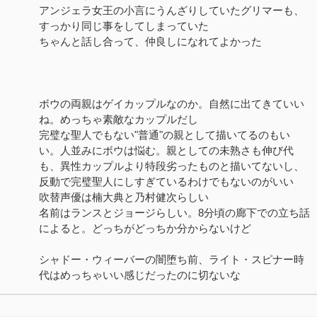
アンジェラ女王の小言にうんざりしていたグリマーも、
すっかり同じ事をしてしまっていた
ちゃんと話し合って、仲良しになれてよかった
ボウの両親はゲイカップルなのか。自然に出てきていい
ね。めっちゃ素敵なカップルだし
完璧な聖人でもない"普通"の親として描いてるのもい
い。人並みにボウは悩む。親としての未熟さも伸び代
も、異性カップルより特段劣ったものと描いてないし、
反動で完璧聖人にしすぎているわけでもないのがいい
吹替声優は楠大典と乃村健次らしい
名前はランスとジョージらしい。8分頃の廊下での立ち話
によると。どっちがどっちか分からないけど
シャドー・ウィーバーの闇堕ち前、ライト・スピナー時
代はめっちゃいい感じだったのに切ないな