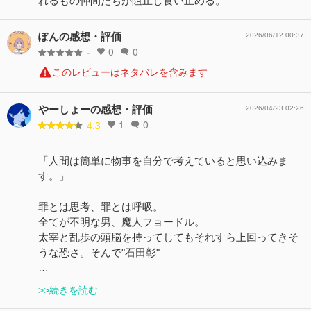
れるもの仲間たちが阻止し食い止める。
ぽんの感想・評価
2026/06/12 00:37
0
0
-
このレビューはネタバレを含みます
やーしょーの感想・評価
2026/04/23 02:26
1
0
4.3
「人間は簡単に物事を自分で考えていると思い込みま
す。」
罪とは思考、罪とは呼吸。
全てが不明な男、魔人フョードル。
太宰と乱歩の頭脳を持ってしてもそれすら上回ってきそ
うな恐さ。そんで"石田彰"
…
>>続きを読む