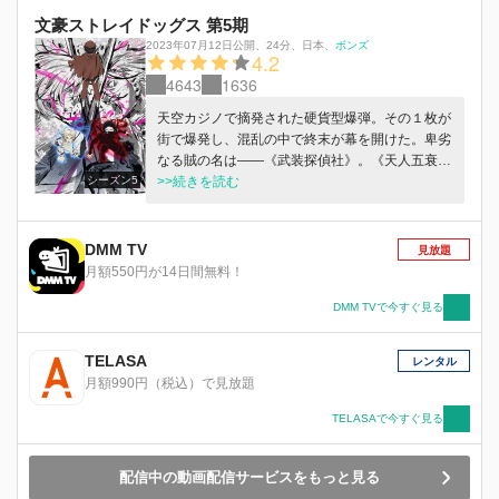
ができるのだろうか？光なき、戦いの幕が上がる
文豪ストレイドッグス 第5期
——。
2023年07月12日公開
、
24分
、
日本
、
ボンズ
4.2
4643
1636
天空カジノで摘発された硬貨型爆弾。その１枚が
街で爆発し、混乱の中で終末が幕を開けた。卑劣
なる賊の名は――《武装探偵社》。《天人五衰》
シーズン5
の張り巡らせた醜悪な罠に掛かった中島敦たち
>>続きを読む
は、現実を改変する「頁」の力によって、世界中
から誹りを受けるテロリスト集団へと顛落してい
た。軍警最強の特殊部隊《猟犬》は、その身を社
DMM TV
見放題
会へと捧げた信念と代償のもとに獲物を追い、
月額550円が14日間無料！
千々に喰いちぎる。そして、彼らが隊長・福地桜
痴は、新時代のテロに対抗すべく超国家的武装警
DMM TVで今すぐ見る
備部隊「人類軍」の蜂起を促すのだった。敦は、
仲間と共にない心細さにかられながらも直走る。
TELASA
レンタル
探偵社の礎そのものたる福沢諭吉と江戸川乱歩、
月額990円（税込）で見放題
〝魔人〟フョードルの策謀を見極めるべく自ら監
獄に収監された太宰治も、反撃の機会を伺う。
TELASAで今すぐ見る
《天人五衰》の目論む国家消滅まで、残された時
間は6日。それまでに、まだ見ぬ首領・神威を倒
配信中の動画配信サービスをもっと見る
すことができるのだろうか？