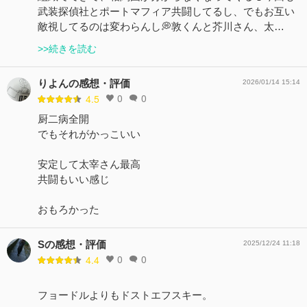
武装探偵社とポートマフィア共闘してるし、でもお互い
敵視してるのは変わらんし💭敦くんと芥川さん、太…
>>続きを読む
りよんの感想・評価
2026/01/14 15:14
0
0
4.5
厨二病全開
でもそれがかっこいい
安定して太宰さん最高
共闘もいい感じ
おもろかった
Sの感想・評価
2025/12/24 11:18
0
0
4.4
フョードルよりもドストエフスキー。