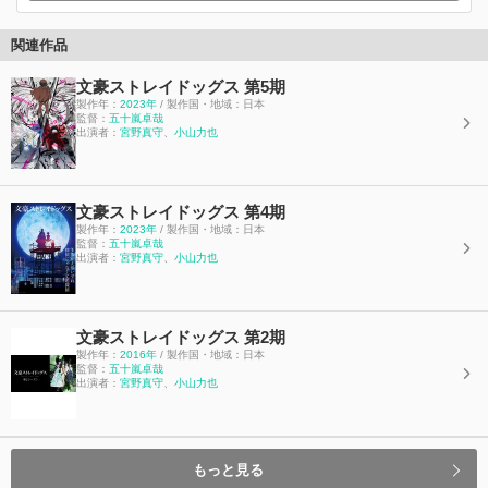
関連作品
文豪ストレイドッグス 第5期
製作年：
2023年
/ 製作国・地域：日本
監督：
五十嵐卓哉
出演者：
宮野真守
、
小山力也
文豪ストレイドッグス 第4期
製作年：
2023年
/ 製作国・地域：日本
監督：
五十嵐卓哉
出演者：
宮野真守
、
小山力也
文豪ストレイドッグス 第2期
製作年：
2016年
/ 製作国・地域：日本
監督：
五十嵐卓哉
出演者：
宮野真守
、
小山力也
もっと見る