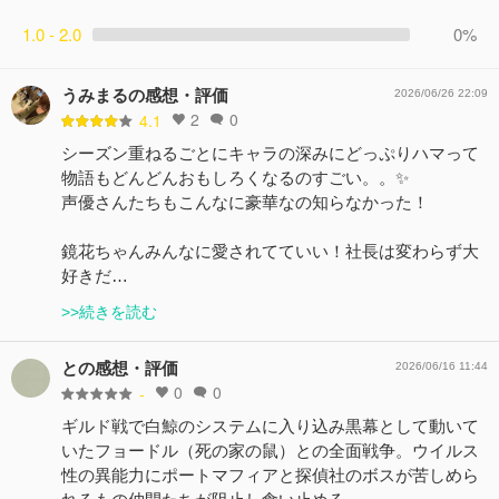
1.0 - 2.0
0%
うみまるの感想・評価
2026/06/26 22:09
2
0
4.1
シーズン重ねるごとにキャラの深みにどっぷりハマって
物語もどんどんおもしろくなるのすごい。。✨
声優さんたちもこんなに豪華なの知らなかった！
鏡花ちゃんみんなに愛されてていい！社長は変わらず大
好きだ…
>>続きを読む
との感想・評価
2026/06/16 11:44
0
0
-
ギルド戦で白鯨のシステムに入り込み黒幕として動いて
いたフョードル（死の家の鼠）との全面戦争。ウイルス
性の異能力にポートマフィアと探偵社のボスが苦しめら