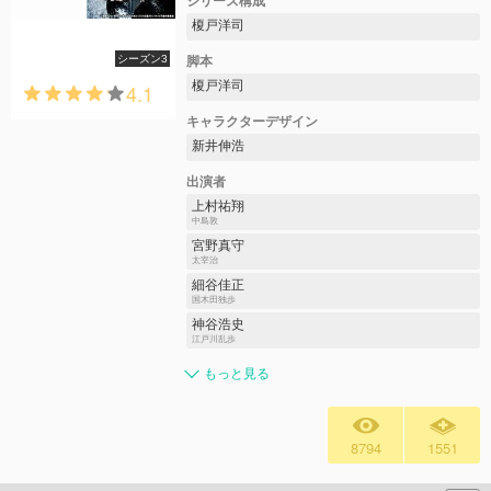
シリーズ構成
榎戸洋司
シーズン3
脚本
榎戸洋司
4.1
キャラクターデザイン
新井伸浩
出演者
上村祐翔
中島敦
宮野真守
太宰治
細谷佳正
国木田独歩
神谷浩史
江戸川乱歩
もっと見る
8794
1551