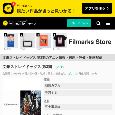
登録・ログイン
アニメ
1
2
3
4
¥1,650
¥990
¥990
¥7,700
文豪ストレイドッグス 第3期のアニメ情報・感想・評価・動画配信
文豪ストレイドッグス 第3期
（
2019
）
公開日：2019年04月
製作国・地域：
日本
制作会社：
ボンズ
再生時間：24分
原作
朝霧カフカ
春河３５
監督
五十嵐卓哉