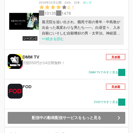
2016年10月公開
、
24分
、
日本
、
ボンズ
4.1
10135
1478
孤児院を追い出され、餓死寸前の青年・中島敦が
出会った風変わりな男たち――。白昼堂々、入水
自殺にいそしむ自殺嗜好の男・太宰治。神経質そ
シーズン2
うに手帳を繰る、眼鏡の男・国木田独歩。彼ら
>>続きを読む
は、軍や警察も踏み込めない荒事を解決すると噂
される「武装探偵社」の社員であった。何の因果
か、巷を騒がせる「人喰い虎」退治への同行を求
DMM TV
見放題
められる敦だが・・・・・・。架空の都市 ヨコ
月額550円が14日間無料！
ハマ。登場するは、文豪の名を懐く者たち。その
名になぞらえた異形の力が火花を散らす。奇怪千
DMM TVで今すぐ見る
万の文豪異能力バトル、ここに開幕！
FOD
見放題
FODで今すぐ見る
配信中の動画配信サービスをもっと見る