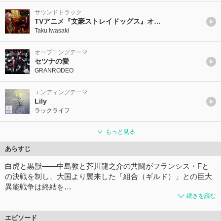
サウンドトラック
TVアニメ『文豪ストレイドッグス』オリジナルサウンドトラック03
Taku Iwasaki
オープニングテーマ
セツナの愛
GRANRODEO
エンディングテーマ
Lily
ラックライフ
もっと見る
あらすじ
白虎と黒獣――中島敦と芥川龍之介の共闘がフランシス・Fと
の決戦を制し、大国より襲来した「組合（ギルド）」との巨大
異能戦争は終結を…
続きを読む
エピソード