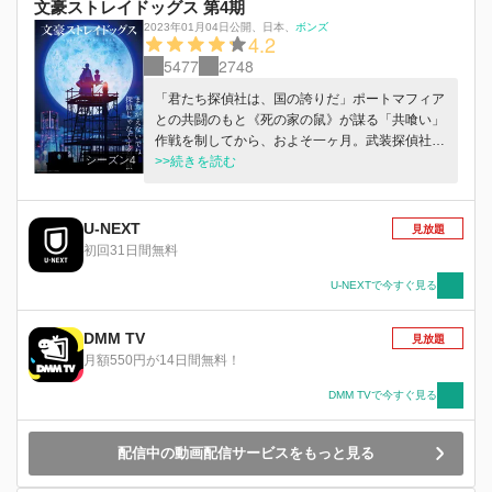
文豪ストレイドッグス 第4期
2023年01月04日公開
、
日本
、
ボンズ
4.2
5477
2748
「君たち探偵社は、国の誇りだ」ポートマフィア
との共闘のもと《死の家の鼠》が謀る「共喰い」
作戦を制してから、およそ一ヶ月。武装探偵社
シーズン4
は、安全貢献の最高勲章たる祓魔梓弓章を授か
>>続きを読む
り、国を挙げて讃えられることとなった。そこへ
舞い込む、政府からの緊急要請。４件にわたる若
手議員の殺害事件は、六道輪廻の最高位たる天人
U-NEXT
見放題
が死の間際に表す５つの兆候に見立てられてい
初回31日間無料
た。武装探偵社は、残る１件を未然に防ぐべく立
ち上がる。「一同全力を挙げ、凶賊の企みを阻止
U-NEXTで今すぐ見る
せよ」だがそれは、たしかに捕らえたはずの狡猾
なる〝魔人〟フョードルが仕掛けた罠だった
DMM TV
見放題
——!!彼らが掲げる「正義」に疑惑を抱く政府の
月額550円が14日間無料！
役人。牙をむく軍警最強の特殊部隊《猟犬》。破
滅への引導を渡すべく跋扈する《天人五衰》。栄
DMM TVで今すぐ見る
光から一転、人々から謗られる身となった武装探
偵社に次々と襲い掛かる新たな敵、そして、底な
配信中の動画配信サービスをもっと見る
しの絶望……。散り散りになる仲間たち。果たし
て中島敦は、この未曾有の危機を乗り越えること