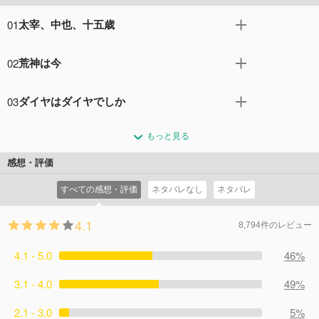
01
太宰、中也、十五歳
ヨコハマ租界近くの擂鉢街に”とある人物”が現れたという
02
荒神は今
噂を耳にしたポートマフィアのボス・森鴎外は、十五歳の
少年・太宰治に真相究明を命じる。だが、調べを進める太
「羊」の仲間を人質に取られ、太宰と行動を共にする中
宰に、敵対する組織の一つである「羊」のリーダー・中原
03
ダイヤはダイヤでしか
也。2人は「アラハバキ」による爆発の生存者に聞き込み
中也が襲い掛かった。「お前が調べている『アラハバキ』
を行おうとするが、ポートマフィアと敵対する「GSS」の
「どちらが先に犯人を糾弾できるか、勝負しよう」。太宰
について、話してもらおうか」と、聞き慣れぬ名を口にす
襲撃に遭ってしまう。彼らの向かう先にして、森派に立つ
もっと見る
が持ちかけた推理勝負を受け入れる、中也。「羊」の仲間
る中也。しかし２人は、突然の爆発に巻き込ま
構成員・蘭堂の屋敷をもまた爆破されたことから、すべて
たちから「ポートマフィアの犬に成り下がったのか」と罵
れ・・・・・・。そのとき太宰が見たのは――黒い爆炎を
感想・評価
はポートマフィアを仲間割れさせるための対立組織による
られようとも「これは俺の問題だ」と、その期待の眼差し
背に立つ「先代ボス」の姿だった。
策謀かと思われた。しかし、蘭堂はこう証言し、その推測
すべての感想・評価
ネタバレなし
ネタバレ
を振り切って突き進むのだった。やがて彼らは、黒幕の告
コメント7件
拍手30回
を覆す。すなわち「あれは、本当に”荒神”だった」
発に至るが・・・・・・。明かされる、蘭堂の正体。そし
と・・・・・・。
4.1
て、中也が「アラハバキ」を追っていた真の理由とは
8,794件のレビュー
コメント6件
拍手37回
――？「先代ボス」の凶刃が、太宰に振り下ろされる！
4.1 - 5.0
コメント10件
拍手25回
46%
3.1 - 4.0
49%
2.1 - 3.0
5%