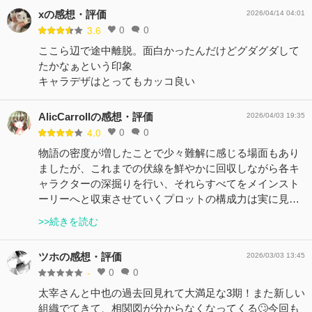
xの感想・評価
2026/04/14 04:01
0
0
3.6
ここら辺で途中離脱。面白かったんだけどグダグダして
たかなぁという印象
キャラデザはとってもカッコ良い
AlicCarrollの感想・評価
2026/04/03 19:35
0
0
4.0
物語の密度が増したことで少々難解に感じる場面もあり
ましたが、これまでの伏線を鮮やかに回収しながら各キ
ャラクターの深掘りを行い、それらすべてをメインスト
ーリーへと収束させていくプロットの構成力は実に見…
>>続きを読む
ツホの感想・評価
2026/03/03 13:45
0
0
-
太宰さんと中也の過去回見れて大満足な3期！また新しい
組織でてきて、相関図が分からなくなってくる🙄今回も