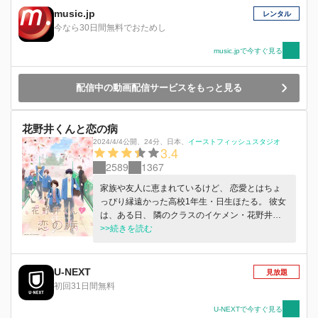
music.jp
レンタル
今なら30日間無料でおためし
music.jpで今すぐ見る
配信中の動画配信サービスをもっと見る
花野井くんと恋の病
2024/4/4公開
、
24分
、
日本
、
イーストフィッシュスタジオ
3.4
2589
1367
家族や友人に恵まれているけど、 恋愛とはちょ
っぴり縁遠かった高校1年生・日生ほたる。 彼女
は、ある日、 隣のクラスのイケメン・花野井く
んがフラれる現場を見てしまう。 公園でひとり
>>続きを読む
ポツンとたたずんでいた花野井くんを見て、 何
気なく傘を差しだしたほたる。 その小さな出来
事がきっかけで、 後日「僕と付き合ってくださ
U-NEXT
見放題
い」と花野井くんから公開告白されてしまった。
初回31日間無料
“好き”って何？ “恋する”ってどういうこと？ 突然
の告白に戸惑うほたると、 “好きな子”のためな
U-NEXTで今すぐ見る