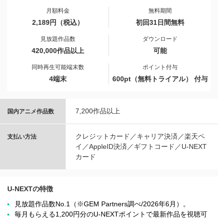
月額料金
無料期間
2,189円（税込）
初回31日間無料
見放題作品数
ダウンロード
420,000作品以上
可能
同時再生可能端末数
ポイント付与
4端末
600pt（無料トライアル） 付与
7,200作品以上
国内アニメ作品数
クレジットカード／キャリア決済／楽天ペ
支払い方法
イ／AppleID決済／ギフトコード／U-NEXT
カード
U-NEXTの特徴
見放題作品数No.1（※GEM Partners調べ/2026年6⽉）。
毎月もらえる1,200円分のU-NEXTポイントで最新作品を視聴可