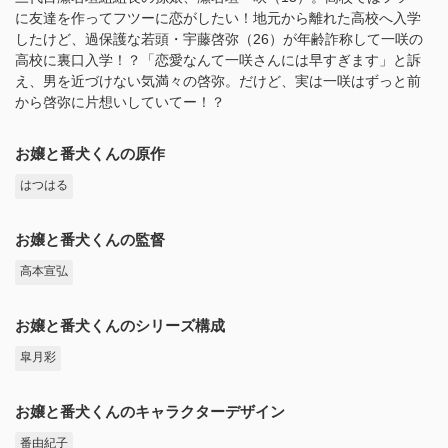
に友達を作ってフツーに恋がしたい！地元から離れた高校へ入学
したけど、過保護な若頭・宇藤啓弥（26）が年齢詐称して一咲の
高校に裏口入学！？「恋愛なんて一咲さんには早すぎます」と訴
え、男を近づけない気満々の啓弥。だけど、実は一咲はずっと前
から啓弥に片想いしていてー！？
お嬢と番犬くんの原作
はつはる
お嬢と番犬くんの監督
高本宣弘
お嬢と番犬くんのシリーズ構成
皐月彩
お嬢と番犬くんのキャラクターデザイン
番由紀子