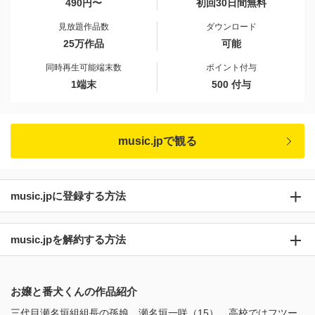
490円〜
初回30日間無料
見放題作品数
ダウンロード
25万作品
可能
同時再生可能端末数
ポイント付与
1端末
500 付与
music.jpで観る
music.jpに登録する方法
music.jpを解約する方法
お嬢と番犬くんの作品紹介
三代目瀬名垣組組長の孫娘、瀬名垣一咲（15）。高校ではフツー