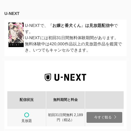
U-NEXT
U-NEXTで、『
お嬢と番犬くん
』
は見放題配信中
で
す。
U-NEXTには初回31日間無料体験期間があります。
無料体験中は420,000作品以上の見放題作品を鑑賞で
き、いつでもキャンセルできます。
配信状況
無料期間と料金
初回31日間無料 2,189
今すぐ観る
円（税込）
見放題