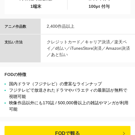
1端末
100pt 付与
2,400作品以上
アニメ作品数
クレジットカード／キャリア決済／楽天ペ
支払い方法
イ／d払い／iTunesStore決済／Amazon決済
／あと払い
FODの特徴
国内ドラマ（フジテレビ）の豊富なラインナップ
フジテレビで放送されたドラマやバラエティの最新話が無料で
視聴可能
映像作品以外にも170誌 / 500,000冊以上の雑誌やマンガが利用
可能
FODで観る