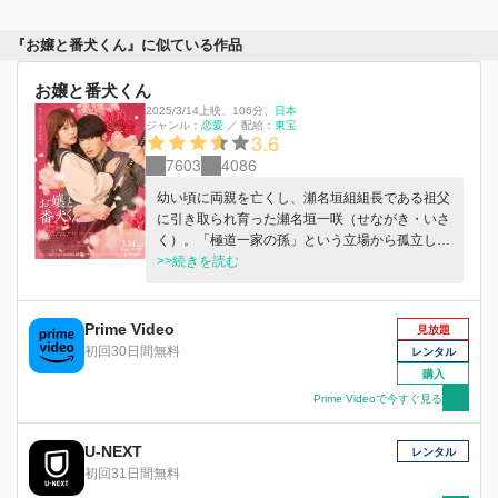
『お嬢と番犬くん』に似ている作品
お嬢と番犬くん
2025/3/14上映
、
106分
、
日本
ジャンル：
恋愛
／
配給：
東宝
3.6
7603
4086
幼い頃に両親を亡くし、瀬名垣組組長である祖父
に引き取られ育った瀬名垣一咲（せながき・いさ
く）。「極道一家の孫」という立場から孤立し、
友達ができなかったトラウマを持つ一咲は、高校
>>続きを読む
入学を機に「今度こそヤクザの孫であることを隠
して、普通の友達を作り恋をする！」と決意す
る。ところが、瀬名垣組の若頭で、一咲の世話役
Prime Video
見放題
でもある宇藤啓弥（うとう・けいや）が、なんと
初回30日間無料
レンタル
年齢を詐称して同じ高校に裏口入学！過保護すぎ
購入
る啓弥は、一咲の「番犬」としてボディガードを
Prime Videoで今すぐ見る
すると宣言。一咲はそんな啓弥に慌てふためきつ
つも、憧れの高校生活を守ろうと、自分と啓弥の
U-NEXT
出自を隠して奔走する。一咲はフツーの青春を送
レンタル
ることができるのか！？
初回31日間無料