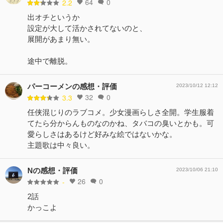
64
0
2.2
出オチというか
設定が大して活かされてないのと、
展開があまり無い。
途中で離脱。
パーコーメンの感想・評価
2023/10/12 12:12
32
0
3.3
任侠混じりのラブコメ。少女漫画らしさ全開。学生服着
てたら分からんものなのかね、タバコの臭いとかも。可
愛らしさはあるけど好みな絵ではないかな。
主題歌は中々良い。
Nの感想・評価
2023/10/06 21:10
26
0
-
2話
かっこよ