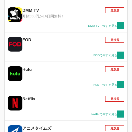
ら、何でもしたい。 注ぐ愛情が無限大な花野井
くん。 恋がわからない女子×愛が重すぎる男子の
DMM TV
見放題
初恋ラブストーリー。
月額550円が14日間無料！
DMM TVで今すぐ見る
FOD
見放題
FODで今すぐ見る
Hulu
見放題
Huluで今すぐ見る
Netflix
見放題
Netflixで今すぐ見る
アニメタイムズ
見放題