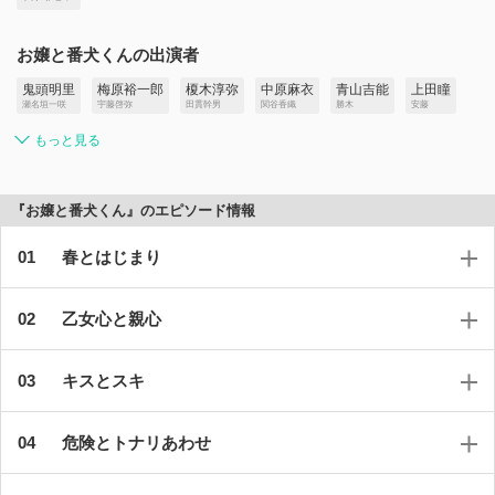
お嬢と番犬くんの出演者
鬼頭明里
梅原裕一郎
榎木淳弥
中原麻衣
青山吉能
上田瞳
瀬名垣一咲
宇藤啓弥
田貫幹男
関谷香織
勝木
安藤
もっと見る
『お嬢と番犬くん』のエピソード情報
春とはじまり
乙女心と親心
キスとスキ
危険とトナリあわせ