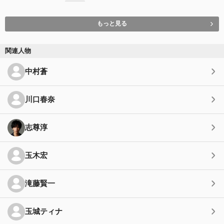
もっと見る
関連人物
中村蒼
川口春奈
志尊淳
玉木宏
滝藤賢一
玉城ティナ