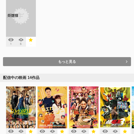
炬燵猫
1
6
-
もっと見る
配信中の映画 14作品