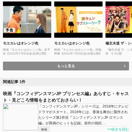
モエカレはオレンジ色
モエカレはオレンジ色
極主夫道 ザ・シ
映画『モエカレはオレンジ色』本予
映画『モエカレはオレンジ色』特報
『極主夫道 ザ・シ
告【2022年7月8日(金)全国公開】
映像【2022年7月8日(金)全国公開】
秒 6.3公開
もっと見る
関連記事 1件
映画『コンフィデンスマンJP プリンセス編』あらすじ・キャス
ト・見どころ情報をまとめておさらい！
「コンフィデンスマンJP」シリーズは、2018年にテレビ
ドラマがスタート。2019年には、香港を舞台に製作され
たシリーズ第1作目『コンフィデンスマンJP ロマンス
編』が異例のヒットを記録。前作の熱狂…
>>続きを読む
映画