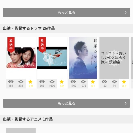
もっと見る
出演・監督するドラマ 26作品
コトコト～おい
しい心と出会う
旅～ 茨城編
184
378
666
1600
1762
1076
123
74
2.9
3.2
3.1
3.2
もっと見る
出演・監督するアニメ 1作品