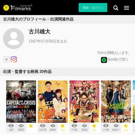
登録・ログイン
古川雄大のプロフィール・出演関連作品
古川雄大
1987年07月09日生まれ
Fanが
295
人います。
Spotifyで聴く
出演・監督する映画 20作品
182
8853
12105
2084
7162
3009
114K
24611
-
3.2
3.4
3.9