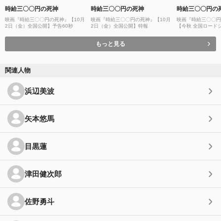
時給三〇〇円の死神
時給三〇〇円の死神
時給三〇〇円の
映画『時給三〇〇円の死神』【10月
映画『時給三〇〇円の死神』【10月
映画『時給三〇〇円
2日（金）全国公開】予告60秒
2日（金）全国公開】特報
【今秋 全国ロード
もっと見る
関連人物
浜辺美波
矢本悠馬
目黒蓮
津田健次郎
佐野勇斗