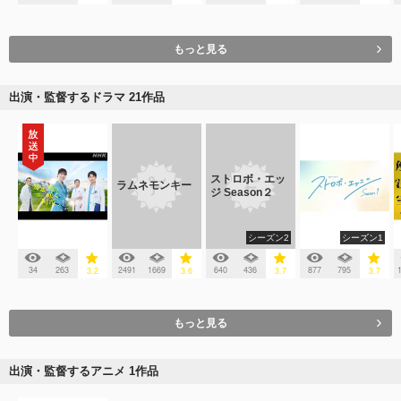
もっと見る
出演・監督するドラマ 21作品
ストロボ・エッ
ラムネモンキー
ジ Season２
シーズン2
シーズン1
34
263
2491
1669
640
436
877
795
3.2
3.6
3.7
3.7
もっと見る
出演・監督するアニメ 1作品