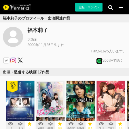
登録・ログイン
福本莉子のプロフィール・出演関連作品
福本莉子
大阪府
2000年11月25日生まれ
Fanが
1675
人います。
Spotifyで聴く
出演・監督する映画 17作品
2026
10.2
上映
14
1610
2268
2885
39649
13126
7617
4084
-
3.6
3.4
3.6