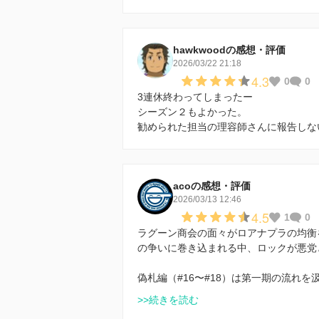
hawkwoodの感想・評価
2026/03/22 21:18
4.3
0
0
3連休終わってしまったー
シーズン２もよかった。
勧められた担当の理容師さんに報告しな
acoの感想・評価
2026/03/13 12:46
4.5
1
0
ラグーン商会の面々がロアナプラの均衡
の争いに巻き込まれる中、ロックが悪党
偽札編（#16〜#18）は第一期の流れを
>>続きを読む