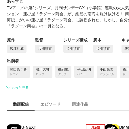
あらすじ
TVアニメの第2シリーズ。月刊サンデーGX（小学館）連載の大人
ション！運び屋「ラグーン商会」が、紺碧の南海を駆け抜ける！ 
海賊まがいの運び屋「ラグーン商会」に誘拐された。しかし、自分の
「ラグーン商会」の一員となる。
原作
監督
シリーズ構成
脚本
キ
広江礼威
片渕須直
片渕須直
片渕須直
筱
出演者
豊口めぐみ
浪川大輔
磯部勉
平田広明
小山茉美
森
レヴィ
ロック
ダッチ
ベニー
バラライカ
張
もっと見る
動画配信
エピソード
関連作品
U-NEXT
DMM
見放題