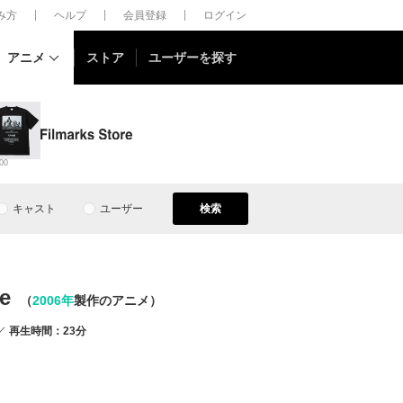
しみ方
ヘルプ
会員登録
ログイン
アニメ
ストア
ユーザーを探す
00
キャスト
ユーザー
検索
e
（
2006年
製作のアニメ）
再生時間：23分