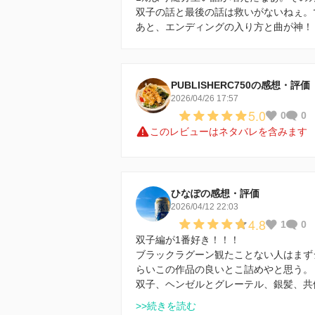
双子の話と最後の話は救いがないねぇ。
あと、エンディングの入り方と曲が神！
PUBLISHERC750の感想・評価
2026/04/26 17:57
5.0
0
0
このレビューはネタバレを含みます
ひなぽの感想・評価
2026/04/12 22:03
4.8
1
0
双子編が1番好き！！！
ブラックラグーン観たことない人はまず
らいこの作品の良いとこ詰めやと思う。
双子、ヘンゼルとグレーテル、銀髪、共
>>続きを読む