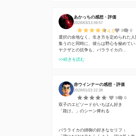
あかっちの感想・評価
2026/03/13 09:57
4.6
0
0
選択の余地なく、生き方を定められた人
集うのと同時に、彼らは野心を秘めてい
ヤクザとの抗争も、バラライカの…
>>続きを読む
赤ウインナーの感想・評価
2026/01/23 22:38
-
9
0
双子のエピソードがいちばん好き
「跪け。」のシーン痺れる
バラライカの姉御の好きなセリフ ↓