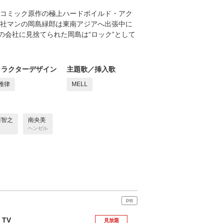
気コミック原作の極上ハードボイルド・アク
商社マンの岡島緑郎は東南アジアへ出張中に
会社に見捨てられた岡島は“ロック”として
ャラクターデザイン
主題歌／挿入歌
雅律
MELL
川智之
南央美
ヘンゼル
PR
 TV
見放題