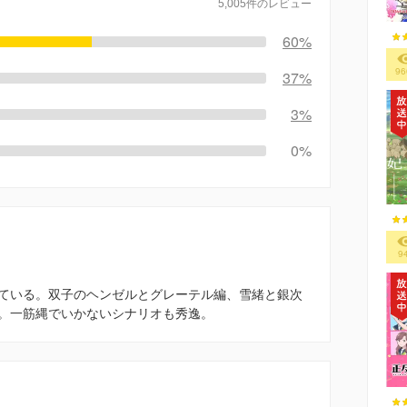
5,005件のレビュー
60%
96
37%
3%
0%
9
ている。双子のヘンゼルとグレーテル編、雪緒と銀次
。一筋縄でいかないシナリオも秀逸。