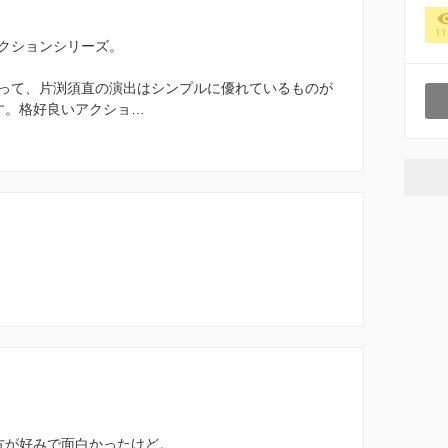
11
クションシリーズ。
って、片渕須直の演出はシンプルに優れているものが
す。格好良いアクショ…
方が好みで面白かったけど。