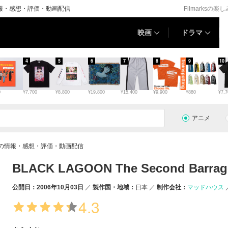
アニメ情報・感想・評価・動画配信
Filmarksの楽
映画
ドラマ
4
5
6
7
8
9
10
0
¥7,700
¥8,800
¥19,800
¥15,400
¥9,900
¥880
¥7,7
アニメ
arrageの情報・感想・評価・動画配信
BLACK LAGOON The Second Barrag
公開日：2006年10月03日
製作国・地域：
日本
制作会社：
マッドハウス
4.3