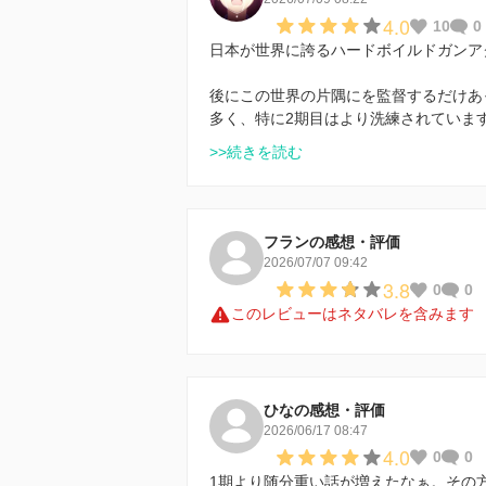
4.0
10
0
日本が世界に誇るハードボイルドガンア
後にこの世界の片隅にを監督するだけあ
多く、特に2期目はより洗練されていま
>>続きを読む
フランの感想・評価
2026/07/07 09:42
3.8
0
0
このレビューはネタバレを含みます
ひなの感想・評価
2026/06/17 08:47
4.0
0
0
1期より随分重い話が増えたなぁ。その