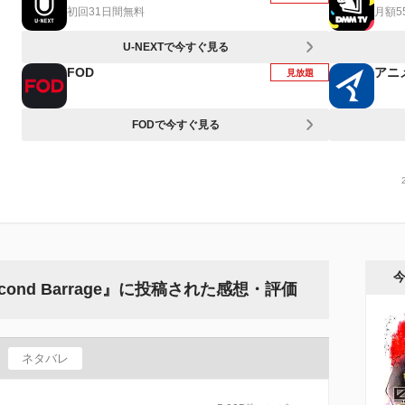
初回31日間無料
月額5
U-NEXTで今すぐ見る
FOD
アニ
見放題
FODで今すぐ見る
Second Barrage』に投稿された感想・評価
ネタバレ