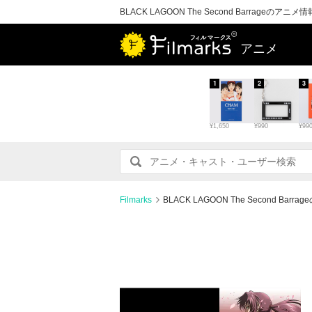
BLACK LAGOON The Second Barrageの
アニメ
1
2
3
¥1,650
¥990
¥99
Filmarks
BLACK LAGOON The Second B