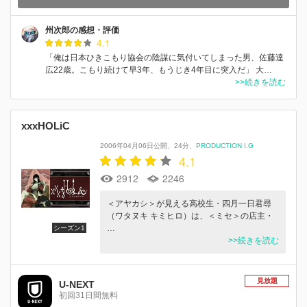
州次郎の感想・評価
4.1
「俺は日本ひきこもり協会の陰謀に気付いてしまった男、佐藤達
広22歳。こもり続けて早3年、もうじき4年目に突入だ」 大…
>>続きを読む
xxxHOLiC
2006年04月06日公開
24分
PRODUCTION I.G
4.1
2912
2246
＜アヤカシ＞が見える高校生・四月一日君尋
（ワタヌキ キミヒロ）は、＜ミセ＞の店主・
…
シーズン1
>>続きを読む
見放題
U-NEXT
初回31日間無料