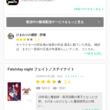
月額550円が14日間無料！
DMM TVで今すぐ見る
配信中の動画配信サービスをもっと見る
ひまわりの感想・評価
3.4
キャラクターの存在感が抜群の作品 過去に観ていた作品。 物語
は、まさに一昔前の王道少年漫画らしいテンポ。 コミカル…
>>続きを読む
Fate/stay night フェイト／ステイナイト
2006年01月公開
24分
スタジオディーン
3.8
5010
1531
10年前に魔術師・衛宮切嗣の養子となった士
郎。そのきっかけとなった魔術師同士の戦
い…