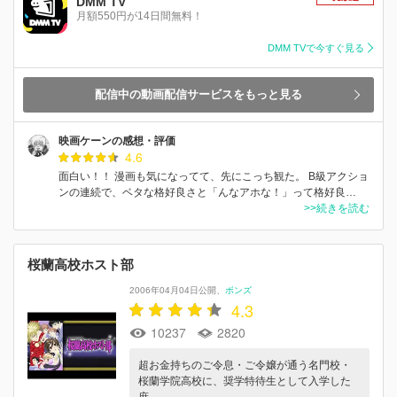
DMM TV
月額550円が14日間無料！
DMM TVで今すぐ見る
配信中の動画配信サービスをもっと見る
映画ケーンの感想・評価
4.6
面白い！！ 漫画も気になってて、先にこっち観た。 B級アクショ
ンの連続で、ベタな格好良さと「んなアホな！」って格好良…
>>続きを読む
桜蘭高校ホスト部
2006年04月04日公開
ボンズ
4.3
10237
2820
超お金持ちのご令息・ご令嬢が通う名門校・
桜蘭学院高校に、奨学特待生として入学した
庶…