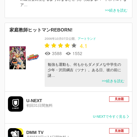
ア…
>>続きを読む
家庭教師ヒットマンREBORN!
2006年10月07日公開
アートランド
4.1
3588
1552
勉強も運動も、何もかもダメダメな中学生の
少年・沢田綱吉（ツナ）。ある日、彼の前に
謎…
>>続きを読む
見放題
U-NEXT
初回31日間無料
U-NEXTで今すぐ見る
見放題
DMM TV