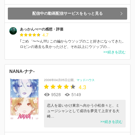
配信中の動画配信サービスをもっと見る
あっかんべーの感想・評価
4.7
｢ごめ゛〜〜ん!!!!｣ この編からウソップのこと好きになってきた。
ロビンの過去も良かったけど、それ以上にウソップの…
>>続きを読む
NANA-ナナ-
2006年04月05日公開
マッドハウス
4.3
9528
5149
恋人を追いかけ東京へ向かう小松奈々と、ミ
ュージシャンとして成功を夢見て上京する大
崎…
>>続きを読む