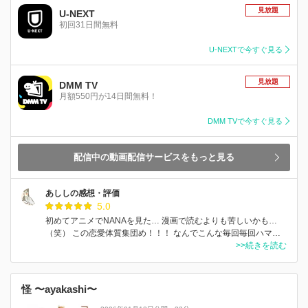
見放題
U-NEXT
初回31日間無料
U-NEXTで今すぐ見る
見放題
DMM TV
月額550円が14日間無料！
DMM TVで今すぐ見る
配信中の動画配信サービスをもっと見る
あししの感想・評価
5.0
初めてアニメでNANAを見た… 漫画で読むよりも苦しいかも…
（笑） この恋愛体質集団め！！！ なんでこんな毎回毎回ハマ…
>>続きを読む
怪 〜ayakashi〜