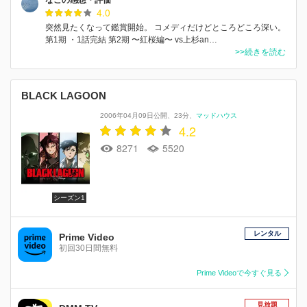
4.0
突然見たくなって鑑賞開始。 コメディだけどところどころ深い。
第1期 ・1話完結 第2期 〜紅桜編〜 vs上杉an…
>>続きを読む
BLACK LAGOON
2006年04月09日公開
23分
マッドハウス
4.2
8271
5520
シーズン1
レンタル
Prime Video
初回30日間無料
Prime Videoで今すぐ見る
見放題