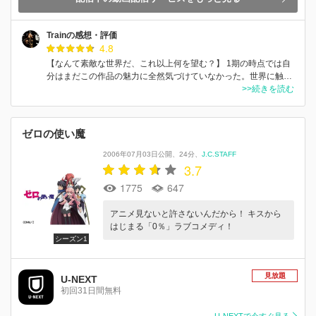
Trainの感想・評価
4.8
【なんて素敵な世界だ、これ以上何を望む？】 1期の時点では自
分はまだこの作品の魅力に全然気づけていなかった。世界に触…
>>続きを読む
ゼロの使い魔
2006年07月03日公開
24分
J.C.STAFF
3.7
1775
647
アニメ見ないと許さないんだから！ キスから
はじまる「0％」ラブコメディ！
シーズン1
見放題
U-NEXT
初回31日間無料
U-NEXTで今すぐ見る