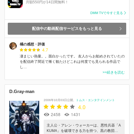
月額550円が14日間無料！
DMM TVで今すぐ見る
配信中の動画配信サービスをもっと見る
橘の感想・評価
4.7
凄まじい熱量。。面白かったです。 友人からお勧めされていたの
を配信終了間近で漸く観たけどこれは何度でも見られる作品で
し…
>>続きを読む
D.Gray-man
2006年10月03日公開
トムス・エンタテインメント
4.0
2458
1431
主人公・アレン・ウォーカーは、悪性兵器「A
KUMA」を破壊できる力を持つ、黒の教団…