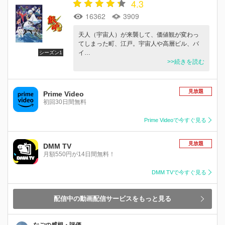
4.3
16362
3909
天人（宇宙人）が来襲して、価値観が変わっ
てしまった町、江戸。宇宙人や高層ビル、バ
イ…
シーズン1
>>続きを読む
見放題
Prime Video
初回30日間無料
Prime Videoで今すぐ見る
見放題
DMM TV
月額550円が14日間無料！
DMM TVで今すぐ見る
配信中の動画配信サービスをもっと見る
なごの感想・評価