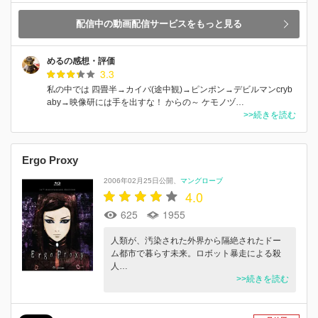
配信中の動画配信サービスをもっと見る
めるの感想・評価
3.3
私の中では 四畳半→カイバ(途中観)→ピンポン→デビルマンcryb
aby→映像研には手を出すな！ からの～ ケモノヅ…
>>続きを読む
Ergo Proxy
2006年02月25日公開
マングローブ
4.0
625
1955
人類が、汚染された外界から隔絶されたドー
ム都市で暮らす未来。ロボット暴走による殺
人…
>>続きを読む