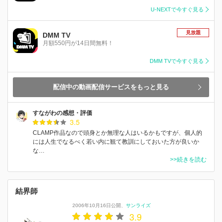
U-NEXTで今すぐ見る
見放題
DMM TV
月額550円が14日間無料！
DMM TVで今すぐ見る
配信中の動画配信サービスをもっと見る
すながわの感想・評価
3.5
CLAMP作品なので頭身とか無理な人はいるかもですが、個人的
には人生でなるべく若い内に観て教訓にしておいた方が良いか
な…
>>続きを読む
結界師
2006年10月16日公開
サンライズ
3.9