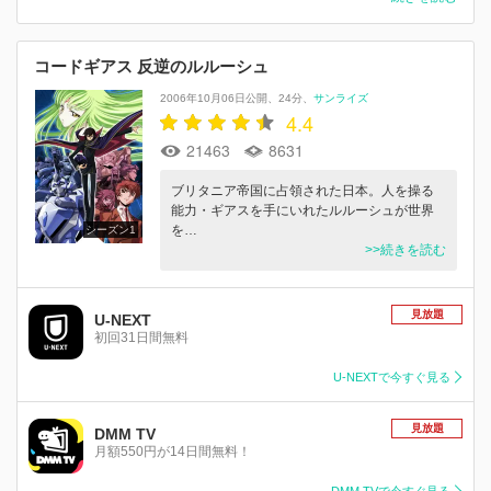
コードギアス 反逆のルルーシュ
2006年10月06日公開
24分
サンライズ
4.4
21463
8631
ブリタニア帝国に占領された日本。人を操る
能力・ギアスを手にいれたルルーシュが世界
を…
シーズン1
>>続きを読む
見放題
U-NEXT
初回31日間無料
U-NEXTで今すぐ見る
見放題
DMM TV
月額550円が14日間無料！
DMM TVで今すぐ見る