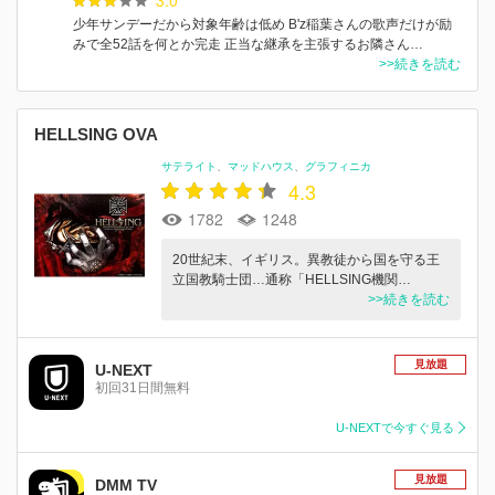
少年サンデーだから対象年齢は低め B'z稲葉さんの歌声だけが励
みで全52話を何とか完走 正当な継承を主張するお隣さん…
>>続きを読む
HELLSING OVA
サテライト
マッドハウス
グラフィニカ
4.3
1782
1248
20世紀末、イギリス。異教徒から国を守る王
立国教騎士団…通称「HELLSING機関…
>>続きを読む
見放題
U-NEXT
初回31日間無料
U-NEXTで今すぐ見る
見放題
DMM TV