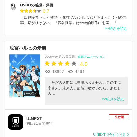
OSHOの感想・評価
3.7
・四谷怪談 ・天守物語 ・化猫 の3部作、3部ともまったく別の内
容、繋がりはない。 『四谷怪談』は比較的原作に忠実、『…
>>続きを読む
涼宮ハルヒの憂鬱
2006年04月03日公開
京都アニメーション
4.0
13697
4494
「ただの人間には興味ありません。この中に
宇宙人、未来人、超能力者がいたら、あたし
の…
シーズン1
>>続きを読む
見放題
U-NEXT
初回31日間無料
U-NEXTで今すぐ見る