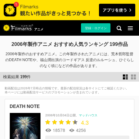
登録・ログイン
アニメ
2006年製作アニメ おすすめ人気ランキング 199作品
2006年製作のおすすめアニメ。この年製作されたアニメには、荒木哲郎監督
のDEATH NOTEや、福山潤出演のコードギアス 反逆のルルーシュ、ひぐらし
のなく頃になどの作品があります。
検索結果
199
件
動画配信は2026年7月時点の情報です。最新の配信状況は各サイトにてご確認ください。
本ページには動画配信サービスのプロモーションが含まれています。
DEATH NOTE
2006年10月04日公開
マッドハウス
4.3
18578
4256