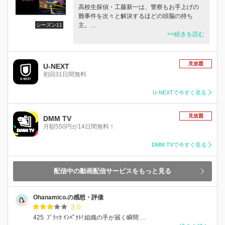
高校生探偵・工藤新一は、警察もお手上げの
難事件を次々と解決するほどの頭脳の持ち
主。…
シーズン11
>>続きを読む
見放題
U-NEXT
初回31日間無料
U-NEXTで今すぐ見る
見放題
DMM TV
月額550円が14日間無料！
DMM TVで今すぐ見る
配信中の動画配信サービスをもっと見る
Ohanamico.の感想・評価
3.0
425. ﾌﾞﾗｯｸ ｲﾝﾊﾟｸﾄ! 組織の手が届く瞬間 …