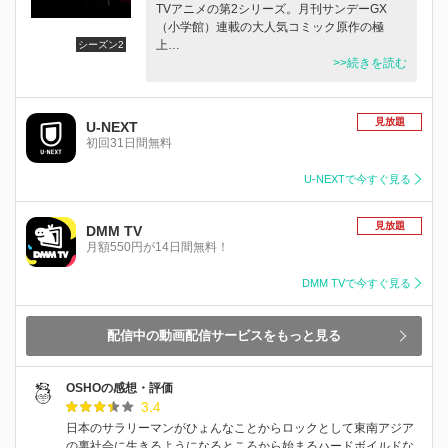
TVアニメの第2シリーズ。月刊サンデーGX
（小学館）連載の大人気コミック原作の極
上…
シーズン2
>>続きを読む
見放題
U-NEXT
初回31日間無料
U-NEXTで今すぐ見る
見放題
DMM TV
月額550円が14日間無料！
DMM TVで今すぐ見る
配信中の動画配信サービスをもっと見る
OSHOの感想・評価
3.4
日本のサラリーマンがひょんなことからロックとして東南アジア
の裏社会に生きるようになるところから始まるハードボイルドな