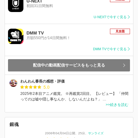
U-NEXT
初回31日間無料
U-NEXTで今すぐ見る
見放題
DMM TV
月額550円が14日間無料！
DMM TVで今すぐ見る
配信中の動画配信サービスをもっと見る
わんわん番長の感想・評価
5.0
2025年2本目アニメ鑑賞。 ※再鑑賞2回目。 【レビュー】 「仲間
ってのは嘘や隠し事なんか、しないんだよね？」 …
>>続きを読む
銀魂
2006年04月04日公開
25分
サンライズ