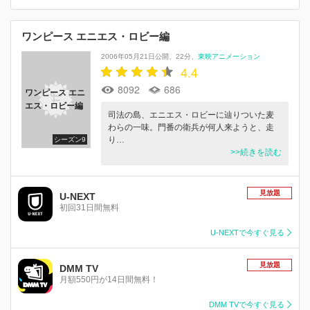
ワンピース エニエス・ロビー編
2006年05月21日公開
22分
東映アニメーション
4.4
8092
686
ワンピース エニ
エス・ロビー編
司法の島、エニエス・ロビーに辿りついた麦
わらの一味。門番の衛兵が何人来ようと、走
り…
シーズン9
>>続きを読む
見放題
U-NEXT
初回31日間無料
U-NEXTで今すぐ見る
見放題
DMM TV
月額550円が14日間無料！
DMM TVで今すぐ見る