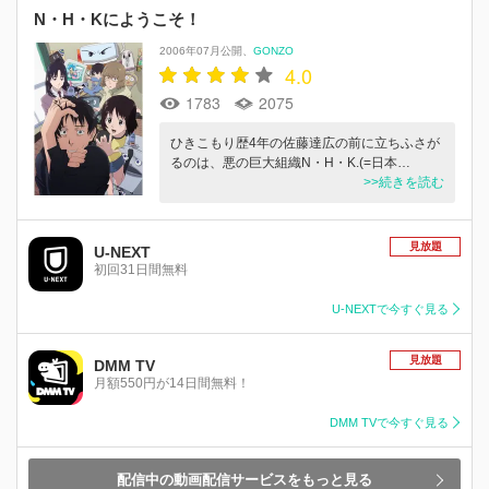
N・H・Kにようこそ！
2006年07月公開
GONZO
4.0
1783
2075
ひきこもり歴4年の佐藤達広の前に立ちふさが
るのは、悪の巨大組織N・H・K.(=日本…
>>続きを読む
見放題
U-NEXT
初回31日間無料
U-NEXTで今すぐ見る
見放題
DMM TV
月額550円が14日間無料！
DMM TVで今すぐ見る
配信中の動画配信サービスをもっと見る