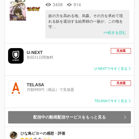
3408
914
妖の力を高める地、烏森。その力を求めて現
れる妖を退治する結界師の一族が、この地を
守…
>>続きを読む
見放題
U-NEXT
初回31日間無料
U-NEXTで今すぐ見る
見放題
TELASA
月額990円（税込）で見放題
TELASAで今すぐ見る
配信中の動画配信サービスをもっと見る
ひな鳥ピヨーの感想・評価
3.0