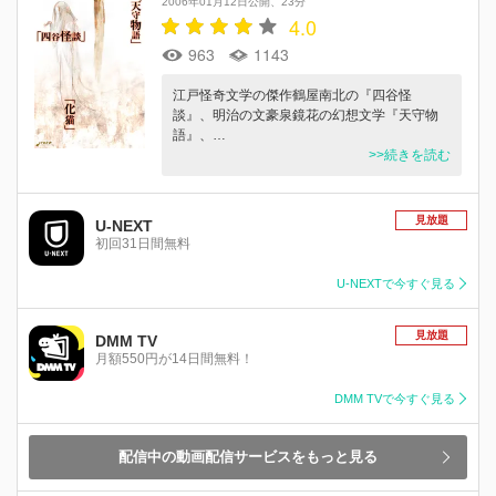
2006年01月12日公開
23分
4.0
963
1143
江戸怪奇文学の傑作鶴屋南北の『四谷怪
談』、明治の文豪泉鏡花の幻想文学『天守物
語』、…
>>続きを読む
見放題
U-NEXT
初回31日間無料
U-NEXTで今すぐ見る
見放題
DMM TV
月額550円が14日間無料！
DMM TVで今すぐ見る
配信中の動画配信サービスをもっと見る