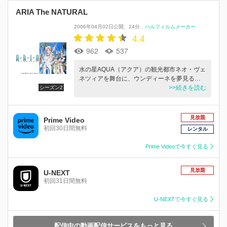
ARIA The NATURAL
2006年04月02日公開
24分
ハルフィルムメーカー
4.4
962
537
水の星AQUA（アクア）の観光都市ネオ・ヴェ
ネツィアを舞台に、ウンディーネを夢見る…
>>続きを読む
シーズン2
見放題
Prime Video
初回30日間無料
レンタル
Prime Videoで今すぐ見る
見放題
U-NEXT
初回31日間無料
U-NEXTで今すぐ見る
配信中の動画配信サービスをもっと見る