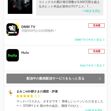
コミックスの累計発行部数が3,000万部を超え
る大ヒット作品が原作のTVアニメ。｢…
>>続きを読む
見放題
DMM TV
月額550円が14日間無料！
DMM TVで今すぐ見る
見放題
Hulu
Huluで今すぐ見る
配信中の動画配信サービスをもっと見る
まみこwith餅さまの感想・評価
5.0
マッドハウスさん…さすがです！ 美味しいシーンいただきました
ー！ STORY２６ 雨の中の会話… 階段でのひと…
>>続きを読む