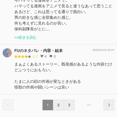
今ハマってる漫画をアニメで。
ハマってる漫画をアニメで見ると違うなあって思うこと
あるけど、これは思ってる通りで面白い。
男の好きな感じ全部集めた感じ。
何も考えずに見れるのが良い。
保科副隊長がとに…
>>続きを読む
FUのネタバレ・内容・結末
2025/12/12 05:07
4
0
3.7
まぁよくあるストーリー。既視感があるような内容だけ
どふつうにおもろい。
たまに人の顔の作画が変なときがある
怪獣の作画や闘いシーンは良い
1
2
3