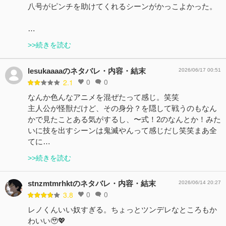
八号がピンチを助けてくれるシーンがかっこよかった。
…
>>続きを読む
lesukaaaaのネタバレ・内容・結末
2026/06/17 00:51
0
0
2.1
なんか色んなアニメを混ぜたって感じ。笑笑
主人公が怪獣だけど、その身分？を隠して戦うのもなん
かで見たことある気がするし、〜式！2のなんとか！みた
いに技を出すシーンは鬼滅やんって感じだし笑笑まあ全
てに…
>>続きを読む
stnzmtmrhktのネタバレ・内容・結末
2026/06/14 20:27
0
0
3.8
レノくんいい奴すぎる。ちょっとツンデレなところもか
わいい🥹💖