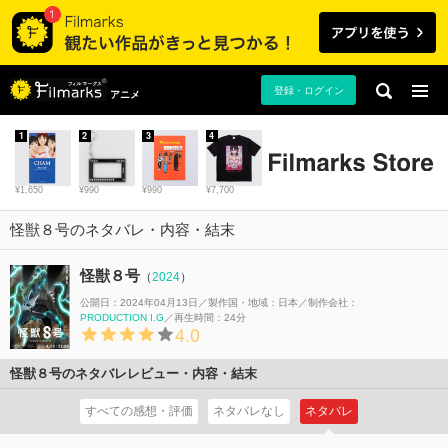
登録・ログイン
アニメ
1
2
3
4
¥1,650
¥990
¥990
¥7,700
怪獣８号のネタバレ・内容・結末
怪獣８号
（
2024
）
公開日：2024年04月13日
製作国・地域：
日本
制作会社：
PRODUCTION I.G
再生時間：24分
4.0
怪獣８号のネタバレレビュー・内容・結末
すべての感想・評価
ネタバレなし
ネタバレ