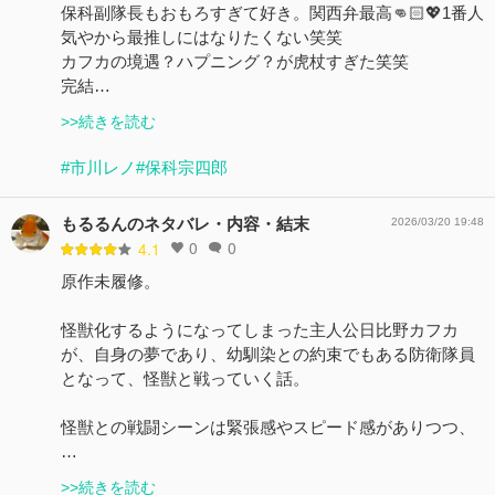
保科副隊長もおもろすぎて好き。関西弁最高👊🏻💖1番人
気やから最推しにはなりたくない笑笑
カフカの境遇？ハプニング？が虎杖すぎた笑笑
完結…
>>続きを読む
#市川レノ
#保科宗四郎
もるるんのネタバレ・内容・結末
2026/03/20 19:48
0
0
4.1
原作未履修。
怪獣化するようになってしまった主人公日比野カフカ
が、自身の夢であり、幼馴染との約束でもある防衛隊員
となって、怪獣と戦っていく話。
怪獣との戦闘シーンは緊張感やスピード感がありつつ、
…
>>続きを読む