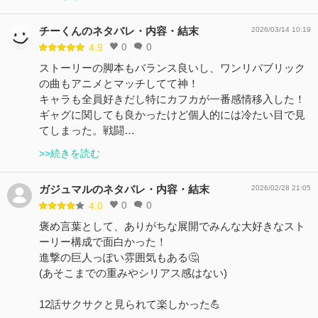
チーくんのネタバレ・内容・結末
2026/03/14 10:19
0
0
4.9
ストーリーの脚本もバランス良いし、ワンリパブリック
の曲もアニメとマッチしてて神！
キャラも全員好きだし特にカフカが一番感情移入した！
ギャグに関しても良かったけど個人的には冷たい目で見
てしまった。戦闘…
>>続きを読む
ガジュマルのネタバレ・内容・結末
2026/02/28 21:05
0
0
4.0
褒め言葉として、ありがちな展開でみんな大好きなスト
ーリー構成で面白かった！
進撃の巨人っぽい雰囲気もある🤔
(あそこまでの重みやシリアス感はない)
12話サクサクと見られて楽しかった💪