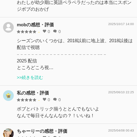
わたしが幼少期に英語ペラペラだったのは本当にスポン
ジボブのおかげ
mobの感想・評価
2025/10/17 14:00
0
0
-
シーズンのいくつかは、2018以前に地上波、2018以後は
配信で視聴
𓐄 𓐄 𓐄 𓐄 𓐄 𓐄 𓐄 𓐄 𓐄 𓐄 𓐄 𓐄 𓐄 𓐄 𓐄 𓐄 𓐄 𓐄 𓐄 𓐄 𓐄 𓐄 𓐄𓐄 𓐄
2025 配信
ところどころ視…
>>続きを読む
私の感想・評価
2025/06/10 22:25
0
0
-
ボブとパトリック揃うととんでもないよ
なんで毎日そんなんなの？！いいね！
ちゃーりーの感想・評価
2025/04/08 00:43