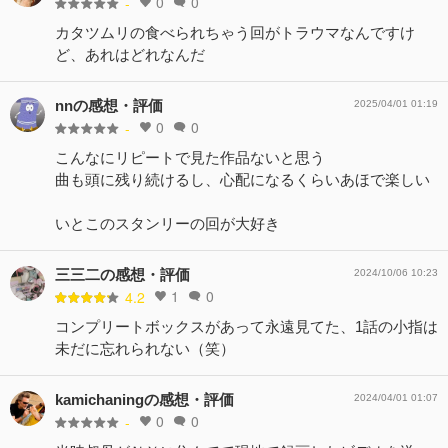
0
0
-
カタツムリの食べられちゃう回がトラウマなんですけ
ど、あれはどれなんだ
nnの感想・評価
2025/04/01 01:19
0
0
-
こんなにリピートで見た作品ないと思う
曲も頭に残り続けるし、心配になるくらいあほで楽しい
いとこのスタンリーの回が大好き
三三二の感想・評価
2024/10/06 10:23
1
0
4.2
コンプリートボックスがあって永遠見てた、1話の小指は
未だに忘れられない（笑）
kamichaningの感想・評価
2024/04/01 01:07
0
0
-