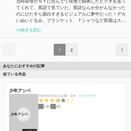
当時叔母がＮＹに住んでて現地で録画したビデオを送っ
てくれて、英語で見ていた。英語なんか分かんなかった
のにひたすら面白すぎるビジュアルに夢中だった！デカ
いぬいぐるみ、ブランケット、Ｔシャツなど部屋はス…
>>続きを読む
1
2
あなたにおすすめの記事
似ている作品
少年アシベ
1991年04月11日公開
、
日本
、
ライフワーク
3.7
140
46
少年アシベ