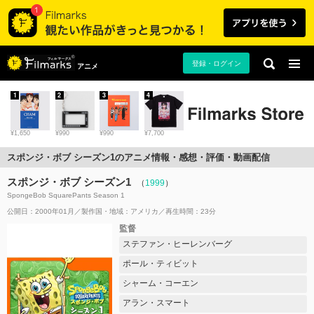
登録・ログイン
アニメ
1
2
3
4
¥1,650
¥990
¥990
¥7,700
スポンジ・ボブ シーズン1のアニメ情報・感想・評価・動画配信
スポンジ・ボブ シーズン1
（
1999
）
SpongeBob SquarePants Season 1
公開日：2000年01月
製作国・地域：
アメリカ
再生時間：23分
監督
ステファン・ヒーレンバーグ
ポール・ティビット
シャーム・コーエン
アラン・スマート