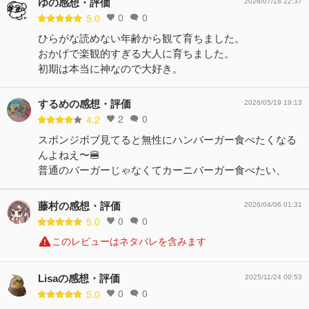
ゆの感想・評価
2026/07/18 22:37
0
0
5.0
ひらがな読めない年齢から観て育ちました。
おかげで楽観的すぎる大人に育ちました。
初期は本当に神なので大好き。
するめの感想・評価
2026/05/19 19:13
2
0
4.2
スポンジボブ見てると無性にハンバーガー食べたくなる
んよねえ〜🍔
普通のバーガーじゃなくてカーニバーガー食べたい、
藤村の感想・評価
2026/04/06 01:31
0
0
5.0
このレビューはネタバレを含みます
Lisaの感想・評価
2025/11/24 00:53
0
0
5.0