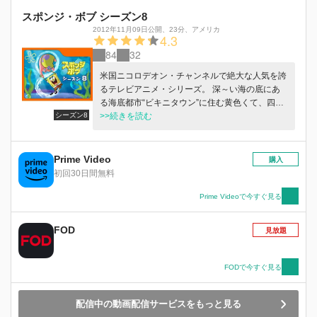
スポンジ・ボブ シーズン8
2012年11月09日公開
、
23分
、
アメリカ
4.3
84
32
米国ニコロデオン・チャンネルで絶大な人気を誇
るテレビアニメ・シリーズ。 深～い海の底にあ
る海底都市“ビキニタウン”に住む黄色くて、四角
シーズン8
い海綿くん「スポンジ・ボブ」は、パイナップル
>>続きを読む
の家にペットのカタツムリのゲイリーと住んでい
ます。バーガーショップ「カニカーニ」でのバイ
トが大好きで、相棒のヒトデのパトリックや、リ
Prime Video
購入
スのサンディといつも楽しく遊んでいます。とっ
初回30日間無料
ても前向きで楽観的、無邪気で何事にも一生懸命
な姿にだれしも元気づけられること間違いなし！
Prime Videoで今すぐ見る
FOD
見放題
FODで今すぐ見る
配信中の動画配信サービスをもっと見る