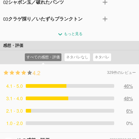
02
シャボン玉／破れたパンツ
のファーストフード・レストラン「カニカーニ」の仕事を
したい、と申し込む。 / B イカルドが貝殻を投げ捨てると
A パトリックとイカルドにシャボン玉の芸術を教えたいス
新しく強力な"海の掃除機"をテストするスポンジ・ボブ！
03
クラゲ採り／いたずらプランクトン
ポンジ・ボブは、"正しい手順"を伝授。これを守れば芸術
イカルドの静かな午後は一転！ / C サンディのお家"ツリー
的なシャボン玉ができることをみせようとするが、イカル
A サイクリング中に大ケガをしたイカルド。スポンジ・ボ
ドーム"に、初めてスポンジ・ボブを招待した。だが、お家
ドは・・・。 / B マッチョなラリーとウェイトリフティン
もっと見る
ブとパトリックは、元気になりつつあるイカルドが"人生最
はサンディが快適に過ごせるように、水を抜いて空気だけ
グをやっていたスポンジ・ボブだったが、力が入りすぎ
高の日"を過ごせるようにと、クラゲ採りに誘う。しかし、
にしたため、スポンジ・ボブは大ピンチ！
感想・評価
て、パンツが破けてしまう。初めは恥ずかしがるスポン
二人の思いやりはイカルドの回復のジャマをすること
コメント3件
拍手0回
ジ・ボブだが、みんなが笑い、一躍人気者になることがで
すべての感想・評価
ネタバレなし
ネタバレ
に・・・。 / B カーニバーガーの秘密のレシピを盗むため
きた。しかし、しつこくそのネタばかりをやってしまい、
に悪者プランクトンは邪悪な陰謀を計画。スポンジ・ボブ
みんなも次第に彼を煙たがるようになる。
4.2
の脳の中に忍び込み、メカを使ってスポンジ・ボブをあや
329件のレビュー
コメント2件
拍手1回
つる。
4.1 - 5.0
コメント2件
拍手0回
46%
3.1 - 4.0
48%
2.1 - 3.0
6%
1.0 - 2.0
0%