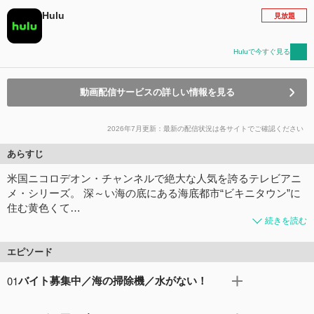
Hulu
見放題
Huluで今すぐ見る
動画配信サービスの詳しい情報を見る
2026年7月更新：最新の配信状況は各サイトでご確認ください
あらすじ
米国ニコロデオン・チャンネルで絶大な人気を誇るテレビアニ
メ・シリーズ。 深～い海の底にある海底都市“ビキニタウン”に
住む黄色くて…
続きを読む
エピソード
01
バイト募集中／海の掃除機／水がない！
A スポンジ・ボブは親友パトリックに勇気づけられ、憧れ