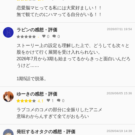
恋愛脳マヒってる私には大変好ましい！！
無で観てたのにハマってる自分がいる！！
ラビンの感想・評価
2026/07/11 19:54
0
0
-
ストーリー上の設定も理解した上で、どうしても次々と
股をかけて行く展開を受け入れられない。
2026年7月から3期も始まってるからきっと面白いんだろ
うけど……
1期5話で脱落。
ゆーきの感想・評価
2026/06/05 15:36
1
0
4.1
ラブコメのコメの部分に全振りしたアニメ
意味わからんすぎて全てがおもろい
発狂するオタクの感想・評価
2026/04/19 14:39