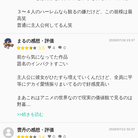
３〜４人のハーレムなら観るの嫌だけど、この規模は最
高笑
普通に主人公何してるん笑
まるの感想・評価
2026/07/19 23:37
4
0
3.5
前から気になってた作品
題名のインパクトすごい
主人公に彼女がひたすら増えていくんだけど、全員に平
等にデカイ愛情振りまいてるので好感度高い
まあこれはアニメの世界なので現実の価値観で見るのは
野暮…
>>続きを読む
雲丹の感想・評価
2026/07/12 02:37
0
0
3.4