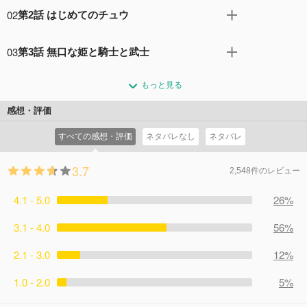
中学で失恋 100 回を達成した愛城恋太郎は「高校でこそ彼
02
第2話 はじめてのチュウ
女を！」と願い訪れた神社で、恋の神様から「高校で出会
う運命の人は 100 人いる」と告げられる。 しかし、神様い
100回フラれ続けてきた人生から一転、人生初の彼女が同
わく、運命の人と出会った人間は、その相手と愛し合って
03
第3話 無口な姫と騎士と武士
時に二人もできた恋太郎は、彼女と一緒に登校するという
幸せになれなければ死んでしまうという…。 そんな中、入
夢にまで見た青春生活を満喫していた。そんな中、ふとし
ある日図書室を訪れた恋太郎は、図書委員の好本静と運命
学式から早々に花園羽香里と院田唐音との運命の出会いを
た会話から恋太郎が異性との交際だけでなく、キスの経験
もっと見る
の出会いを果たす。小動物のように小柄で物静かな彼女は
果たした恋太郎。 どちらも魅力 MAX な二人からのアプロ
もまだであることを知った羽香里と唐音。いくら恋太郎が
人と話すことが苦手で、丸暗記した愛読書の台詞や文章を
ーチに、恋太郎の決断は！？
感想・評価
二人を平等に愛していても、ファーストキスができるのは
指差し、それを相手に読んでもらいながら会話していた。
コメント28件
拍手116回
ただ一人。二人はあの手この手の策を講じて恋太郎の唇を
すべての感想・評価
ネタバレなし
ネタバレ
二人は静が恋太郎に貸した愛読書をきっかけに仲を深めて
奪い合うのだが…。
いくが、自分の話し方に負い目を感じていた静は、恋太郎
コメント15件
拍手105回
3.7
への想いを伝えることができずにいた。そんな静を見て、
2,548件のレビュー
恋太郎がとった行動は…。
4.1 - 5.0
コメント14件
拍手126回
26%
3.1 - 4.0
56%
2.1 - 3.0
12%
1.0 - 2.0
5%