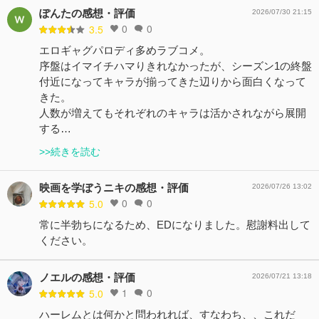
ぽんたの感想・評価
2026/07/30 21:15
0
0
3.5
エロギャグパロディ多めラブコメ。
序盤はイマイチハマりきれなかったが、シーズン1の終盤
付近になってキャラが揃ってきた辺りから面白くなって
きた。
人数が増えてもそれぞれのキャラは活かされながら展開
する…
>>続きを読む
映画を学ぼうニキの感想・評価
2026/07/26 13:02
0
0
5.0
常に半勃ちになるため、EDになりました。慰謝料出して
ください。
ノエルの感想・評価
2026/07/21 13:18
1
0
5.0
ハーレムとは何かと問われれば、すなわち、、これだ