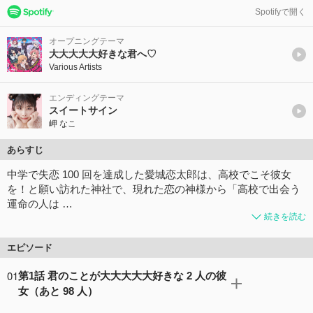
Spotifyで開く
オープニングテーマ
大大大大大好きな君へ♡
Various Artists
エンディングテーマ
スイートサイン
岬 なこ
あらすじ
中学で失恋 100 回を達成した愛城恋太郎は、高校でこそ彼女
を！と願い訪れた神社で、現れた恋の神様から「高校で出会う
運命の人は …
続きを読む
エピソード
01
第1話 君のことが大大大大大好きな 2 人の彼
女（あと 98 人）