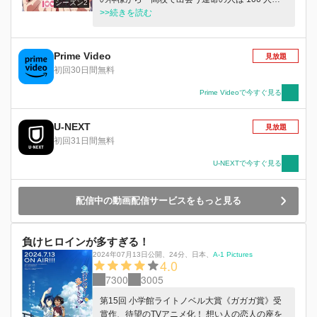
シーズン2
る」と告げられる。 しかし神様いわく、運命の
>>続きを読む
⼈と出会った⼈間は、その相⼿と愛し合って幸せ
になれなければ死んでしまうという……。 次々
に待ち受ける運命の⼈との出会いーーどうする恋
Prime Video
見放題
太郎︖どうなる 100 ⼈の彼⼥︕︖
初回30日間無料
Prime Videoで今すぐ見る
U-NEXT
見放題
初回31日間無料
U-NEXTで今すぐ見る
配信中の動画配信サービスをもっと見る
負けヒロインが多すぎる！
2024年07月13日公開
、
24分
、
日本
、
A-1 Pictures
4.0
7300
3005
第15回 小学館ライトノベル大賞《ガガガ賞》受
賞作、待望のTVアニメ化！ 想い人の恋人の座を