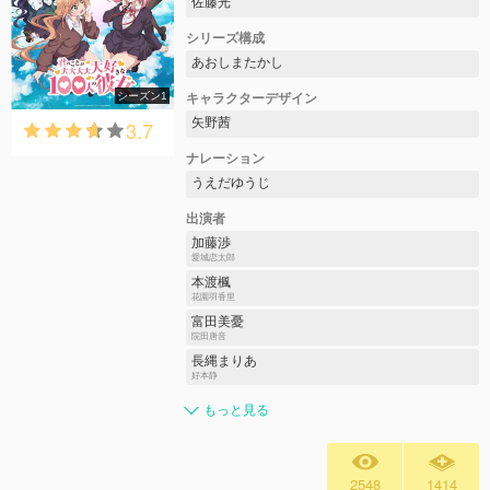
佐藤光
シリーズ構成
あおしまたかし
シーズン1
キャラクターデザイン
矢野茜
3.7
ナレーション
うえだゆうじ
出演者
加藤渉
愛城恋太郎
本渡楓
花園羽香里
富田美憂
院田唐音
長縄まりあ
好本静
もっと見る
2548
1414