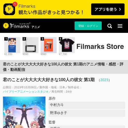
登録・ログイン
アニメ
1
2
3
4
¥1,650
¥990
¥990
¥7,700
君のことが大大大大大好きな100人の彼女 第1期のアニメ情報・感想・評
価・動画配信
君のことが大大大大大好きな100人の彼女 第1期
（
2023
）
公開日：2023年10月08日
製作国・地域：
日本
制作会社：
バイブリーアニメーションスタジオ
再生時間：24分
原作
中村力斗
野澤ゆき子
監督