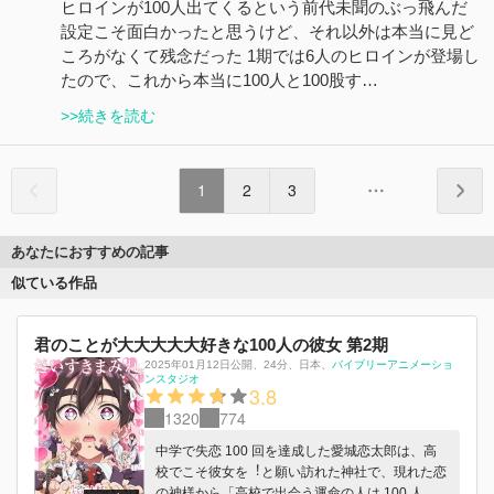
ヒロインが100人出てくるという前代未聞のぶっ飛んだ
設定こそ面白かったと思うけど、それ以外は本当に見ど
ころがなくて残念だった 1期では6人のヒロインが登場し
たので、これから本当に100人と100股す…
>>続きを読む
1
2
3
あなたにおすすめの記事
似ている作品
君のことが大大大大大好きな100人の彼女 第2期
2025年01月12日公開
、
24分
、
日本
、
バイブリーアニメーショ
ンスタジオ
3.8
1320
774
中学で失恋 100 回を達成した愛城恋太郎は、⾼
校でこそ彼⼥を︕と願い訪れた神社で、現れた恋
の神様から「⾼校で出会う運命の⼈は 100 ⼈い