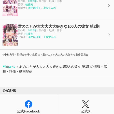
製作年：
2026年
/ 製作国・地域：日本
監督：
佐藤光
出演者：
瀬戸麻沙美
、
上坂すみれ
君のことが大大大大大好きな100人の彼女 第2期
製作年：
2025年
/ 製作国・地域：日本
監督：
佐藤光
出演者：
瀬戸麻沙美
、
上坂すみれ
©中村力斗・野澤ゆき子／集英社・君のことが大大大大大好きな製作委員会
Filmarks
君のことが大大大大大好きな100人の彼女 第1期の情報・感
想・評価・動画配信
公式SNS
公式Facebook
公式X