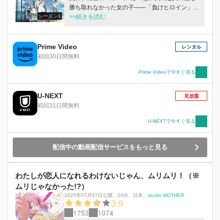
勝ち取れなかった女の子——「負けヒロイン」。
シーズン1
食いしん坊な幼なじみ系ヒロイン・八奈見杏菜。
>>続きを読む
元気いっぱいのスポーツ系ヒロイン・焼塩檸檬。
人見知りの小動物系ヒロイン・小鞠知花。 ちょ
っと残念な負けヒロイン——マケインたちに絡ま
Prime Video
レンタル
れる、 新感覚・はちゃめちゃ敗走系青春ストー
初回30日間無料
リーがここに幕を開ける！ 負けて輝け、マケイ
ンたち！
Prime Videoで今すぐ見る
U-NEXT
見放題
初回31日間無料
U-NEXTで今すぐ見る
配信中の動画配信サービスをもっと見る
わたしが恋人になれるわけないじゃん、ムリムリ！（※
ムリじゃなかった!?）
2025年07月07日公開
、
24分
、
日本
、
studio MOTHER
3.9
1753
1074