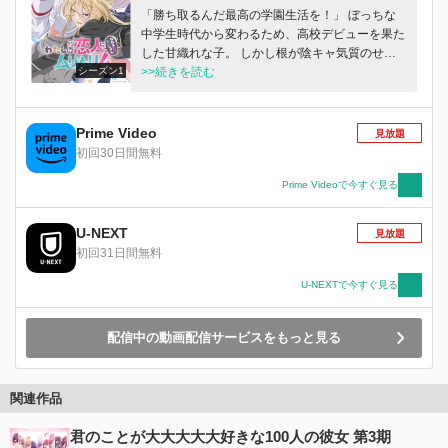
「勝ち取るんだ最高の学園生活を！」 ぼっちな
中学生時代から変わるため、高校デビューを果た
した甘織れな子。 しかし根が陰キャ気質のせい
シーズン1
で、憧れの陽キャ生活に馴染めず窒息寸前に…。
>>続きを読む
現役モデルの完璧美少女、王塚真唯 優しくてふ
わふわ天使の、瀬名紫陽花 いつもクールな黒髪
美人、琴紗月 賑やかなムードメーカー、小柳香
Prime Video
見放題
穂 憧れの人たちに近づくために、きょうもがん
初回30日間無料
ばる甘織れな子。 だったはずが──。 「君に恋を
してしまったんだ…」 「待って！ 友達どこいっ
Prime Videoで今すぐ見る
た！？」 友達？ 恋人？ 揺れ動く気持ちの間で、
笑い、悩み、そして進め！ 乙女たち。 ノンスト
U-NEXT
見放題
ップ・青春ガールズラブコメディ、ここに開幕！
初回31日間無料
U-NEXTで今すぐ見る
配信中の動画配信サービスをもっと見る
関連作品
君のことが大大大大大好きな100人の彼女 第3期