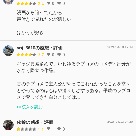
0
0
3.4
漫画から追ってたから
声付きで見れたのが嬉しい
はかりが好き
snj_6610の感想・評価
2026/04/18 12:14
0
0
3.7
ギャグ要素多めで、いわゆるラブコメのコメディ部分が
かなり際立つ作品。
古のラブコメで主人公がやってこれなかったことを堂々
とやってるのはもはや清々しさすらある。平成のラブコ
メで育ってきた自分としては…
>>続きを読む
依鈴の感想・評価
2026/04/13 04:20
1
0
1.1