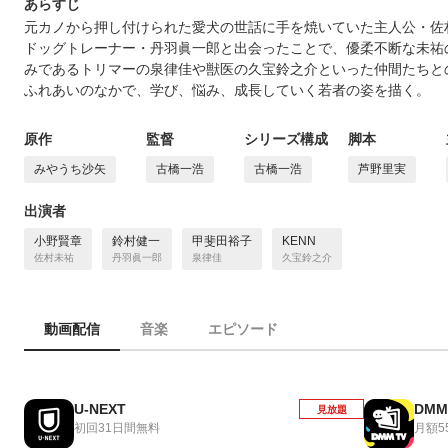
あらすじ
元カノから押し付けられた愛犬の世話に手を焼いていた主人公・佐
ドッグトレーナー・丹羽眞一郎と出会ったことで、優柔不断な未祐
みであるトリマーの泉律佳や獣医の久宝鈴之介といった仲間たちと
ふれあいのなかで、学び、悩み、成長していく若者の姿を描く。
原作
監督
シリーズ構成
脚本
みやうち沙矢
古橋一浩
古橋一浩
芦野里実
出演者
小野賢章
鈴村健一
甲斐田裕子
KENN
佐村未祐
丹羽眞一郎
泉律佳
久宝鈴之介
動画配信
音楽
エピソード
U-NEXT
DMM
見放題
初回31日間無料
月額5