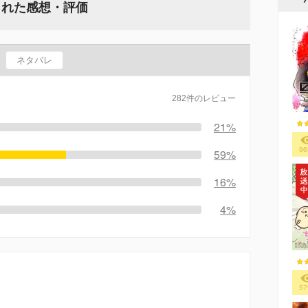
された感想・評価
ネタバレ
282件のレビュー
21%
96
59%
16%
4%
57