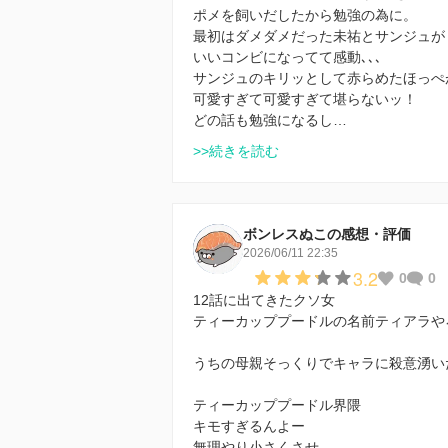
ポメを飼いだしたから勉強の為に。
最初はダメダメだった未祐とサンジュが
いいコンビになってて感動､､､
サンジュのキリッとして赤らめたほっぺ
可愛すぎて可愛すぎて堪らないッ！
どの話も勉強になるし…
>>続きを読む
ボンレスぬこの感想・評価
2026/06/11 22:35
3.2
0
0
12話に出てきたクソ女
ティーカッププードルの名前ティアラや
うちの母親そっくりでキャラに殺意湧い
ティーカッププードル界隈
キモすぎるんよー
無理やり小さくさせ…