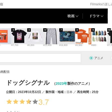
信
Filmarksの楽
映画
ドラマ
4
5
6
7
8
9
10
0
¥7,700
¥8,800
¥15,400
¥19,800
¥9,900
¥880
¥7,7
アニメ
動画配信
ドッグシグナル
（
2023年
製作のアニメ）
公開日：2023年10月22日
製作国・地域：
日本
再生時間：25分
3.7