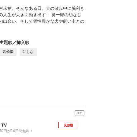
村未祐。そんなある日、犬の散歩中に腕利き
の人生が大きく動き出す！ 眞一郎の幼なじ
の出会い、そして個性豊かな犬や飼い主との
主題歌／挿入歌
高橋優
にしな
PR
 TV
見放題
50円が14日間無料！