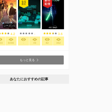
9.5
配信
シーズン1
4.2
-
3.6
03
6096
-
49
82
362
もっと見る
あなたにおすすめの記事