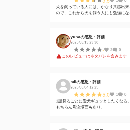
3.5
1
0
犬を飼っている人には、かなり共感出来
ので、これから犬を飼う人にも勉強にな
yunaの感想・評価
2025/03/13 23:30
-
2
0
このレビューはネタバレを含みます
miiの感想・評価
2025/03/04 12:25
5.0
1
0
1話見るごとに愛犬ギュッとしたくなる
もちろん号泣場面もあり。