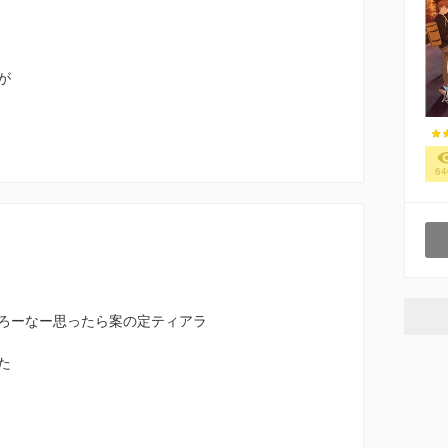
が
64
ろーなー思ったら案の定ティアラ
た