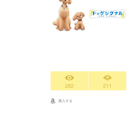
282
211
購入する