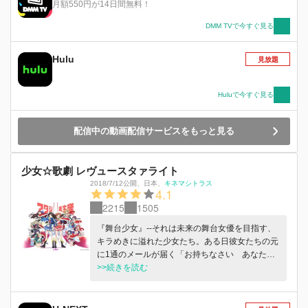
社」という悪い組織がはぐたんの持つ「ミライク
月額550円が14日間無料！
リスタル」を狙って現れ、怪物を出して襲ってき
たのです。はぐたんを守りたい！というはなの強
DMM TVで今すぐ見る
い気持ちによって新たなミライクリスタルが生ま
れると、はなは元気のプリキュア・キュアエール
Hulu
見放題
に変身します。ミライクリスタルとは、この世界
にあふれている明日をつくる力・アスパワワの結
晶。これが奪われてしまうと、みんなの未来が無
Huluで今すぐ見る
くなってしまいます。みんなの未来、そしてはぐ
たん。大切なものを守るためのキュアエールの物
配信中の動画配信サービスをもっと見る
語が今幕を開けます。
少女☆歌劇 レヴュースタァライト
2018/7/12公開
、
日本
、
キネマシトラス
4.1
2215
1505
『舞台少女』--それは未来の舞台女優を目指す、
キラめきに溢れた少女たち。ある日彼女たちの元
に1通のメールが届く「お持ちなさい あなたの
望んだその星を」輝く星を掴むべく、オーディシ
>>続きを読む
ョンに集まった9人の舞台少女。光を求める思い
が、執着が、運命が--舞台の上で交錯する。今、
レヴューの幕があがる。