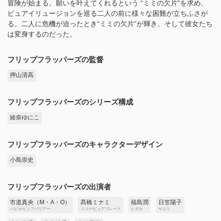
冒険が始まる。願いを叶えてくれるという “ミミの欠片”を求め、
ピュアイリュージョンを巡る二人の前に様々な困難が立ちふさが
る。二人に危機が迫ったとき“ミミの欠片”が輝き、そして彼女たち
は変身するのだった。
フリップフラッパーズの監督
押山清高
フリップフラッパーズのシリーズ構成
綾奈ゆにこ
フリップフラッパーズのキャラクターデザイン
小島崇史
フリップフラッパーズの出演者
市道真央（M・A・O）
髙橋ミナミ
福島潤
日笠陽子
パピカ/ピュアバリアー
ココナ/ピュアブレード
ヒダカ
サユリ