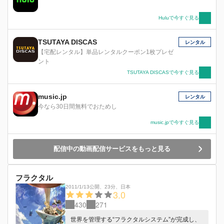
Huluで今すぐ見る
TSUTAYA DISCAS
レンタル
【宅配レンタル】単品レンタルクーポン1枚プレゼ
ント
TSUTAYA DISCASで今すぐ見る
music.jp
レンタル
今なら30日間無料でおためし
music.jpで今すぐ見る
配信中の動画配信サービスをもっと見る
フラクタル
2011/1/13公開
、
23分
、
日本
3.0
430
271
世界を管理する“フラクタルシステム”が完成し、