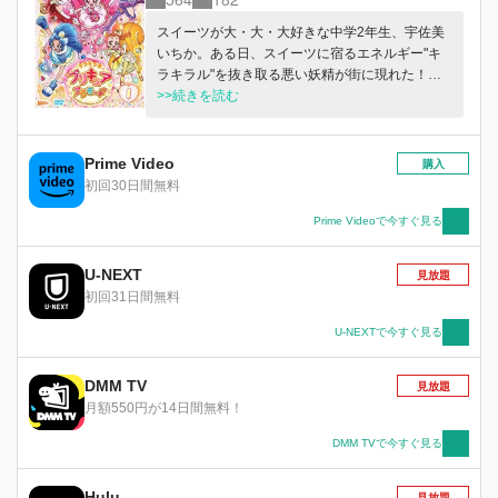
スイーツが大・大・大好きな中学2年生、宇佐美
いちか。ある日、スイーツに宿るエネルギー"キ
ラキラル"を抜き取る悪い妖精が街に現れた！い
ちかはスイーツを守るため伝説のパティシエ・プ
>>続きを読む
リキュアに変身！仲間と一緒に、悪い妖精たちに
立ち向かう。
Prime Video
購入
初回30日間無料
Prime Videoで今すぐ見る
U-NEXT
見放題
初回31日間無料
U-NEXTで今すぐ見る
DMM TV
見放題
月額550円が14日間無料！
DMM TVで今すぐ見る
Hulu
見放題