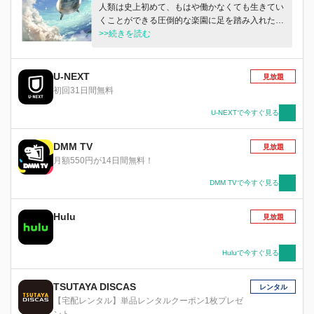
人類は史上初めて、もはや働かなくても生きてい
くことができる圧倒的な楽園に足を踏み入れた。
それから千年―システムはいまだに生き残り稼働
>>続きを読む
し続けていたが、もはや誰もそのシステムを解析
できなかった。多くの人々が、その維持こそが、
人類の幸せの条件だと信じて疑っていなかった。
U-NEXT
見放題
物語は、そんなシステムが崩壊し始めた、ある大
初回31日間無料
陸の片隅の島で始まる―漫然と日々を生きる少
年・クレインは、ある日何者かに追われ崖の下に
U-NEXTで今すぐ見る
転落した少女・フリュネを助ける。少女との出会
いに心躍らせるクレイン。だが、フリュネはブロ
DMM TV
見放題
ーチを残しクレインの前から姿を消した。ブロー
月額550円が14日間無料！
チに残されたデータには、少女の姿をしたアバタ
ー、ネッサが閉じ込められていた。ネッサととも
DMM TVで今すぐ見る
にフリュネを探し旅にでるクレイン。そこで彼
は“システム”の秘密を知ることになる―
Hulu
見放題
Huluで今すぐ見る
TSUTAYA DISCAS
レンタル
【宅配レンタル】単品レンタルクーポン1枚プレゼ
ント