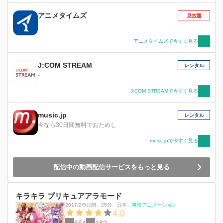
アニメタイムズ
見放題
アニメタイムズで今すぐ見る
J:COM STREAM
レンタル
-
J:COM STREAMで今すぐ見る
music.jp
レンタル
今なら30日間無料でおためし
music.jpで今すぐ見る
配信中の動画配信サービスをもっと見る
キラキラ プリキュアアラモード
2017/2/5公開
、
25分
、
日本
、
東映アニメーション
4.0
564
182