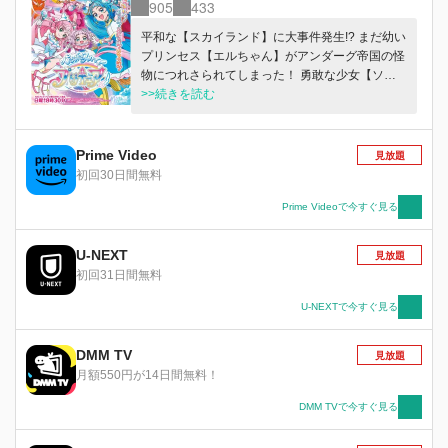
905
433
平和な【スカイランド】に大事件発生!? まだ幼い
プリンセス【エルちゃん】がアンダーグ帝国の怪
物につれさられてしまった！ 勇敢な少女【ソ
ラ】はプリンセスを追ってふしぎな穴へ。その先
>>続きを読む
はなんと別の世界の【ソラシド市】につながって
いて……!? 『テレビ』? 『自動車』!？ それっ
て魔法の道具ですかっ!?!? でも驚いているひまな
Prime Video
見放題
んかない！早くプリンセスをお城に帰してあげな
初回30日間無料
くちゃ……！ ふたつの世界を飛びまわれ！プリ
キュアたちの冒険がいま始まる！ 「ヒーローの
Prime Videoで今すぐ見る
出番です！」
U-NEXT
見放題
初回31日間無料
U-NEXTで今すぐ見る
DMM TV
見放題
月額550円が14日間無料！
DMM TVで今すぐ見る