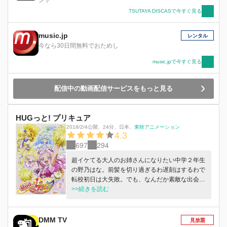
TSUTAYA DISCASで今すぐ見る
music.jp
レンタル
今なら30日間無料でおためし
music.jpで今すぐ見る
配信中の動画配信サービスをもっと見る
HUGっと! プリキュア
2018/2/4公開
、
24分
、
日本
、
東映アニメーション
4.3
697
294
超イケてる大人のお姉さんになりたい中学２年生
の野乃はな。前髪を切り過ぎるわ遅刻はするわで
転校初日は大失敗。でも、なんだか素敵な出会い
もあったりまた明日からの日々に胸躍らせていた
>>続きを読む
ところ、空から降ってきた不思議な赤ちゃん「は
ぐたん」と、そのお世話係（？）のハムスター
「ハリー」と出会います。そこへ「クライアス
DMM TV
見放題