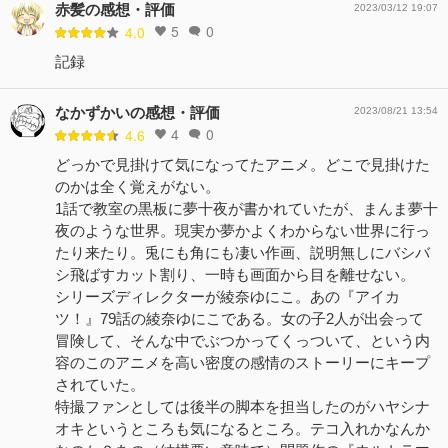
赤髪の感想・評価
2023/03/12 19:07
5
0
4.0
記録
なかずかいの感想・評価
2023/08/21 13:54
4
0
4.6
どっかで見掛けて気になってたアニメ。どこで見掛けた
のかは全く覚えがない。
1話で教室の黒板に夢十夜が書かれていたが、まんま夢十
夜のような世界。現実か夢かよくわからない世界に行っ
たり来たり。兎にも角にも凄い作画、説明無しにバシバ
シ飛ばすカット割り、一時も画面から目を離せない。
シリーズディレクターが綾奈ゆにこ。あの『アイカ
ツ！』79話の綾奈ゆにこである。女の子2人が出会って
冒険して、そんな中でぶつかってくっついて、という内
容のこのアニメを高い密度の感情のストーリーにキープ
されていた。
特撮ファンとしては後半の脚本を担当したのがハヤシナ
オキというところも気になるところ。テコ入れかなんか