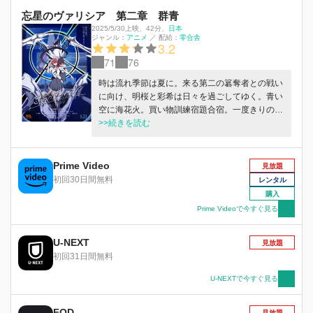
忘星のヴァリシア 第二章 群青
2025/5/30上映
、
42分
、
日本
ジャンル：
アニメ
／
配給：
零合舎
3.2
71
76
時は流れ季節は夏に。来る第二の簒奪者との戦い
に向け、明桜と彩希は日々を過ごしてゆく。青い
空に海花火。買い物訓練宿題合宿。一度きりの高
1の夏。変わってゆく日常の中、ついに始まる第
>>続きを読む
二の儀式。明桜と彩希は〈ヴァリシア〉を駆り、
新たな戦いへと臨む。変わり始めた関係も、どう
しようもない現実も、その先にある運命も。繰り
Prime Video
見放題
返す日々は幸福で、幸福とは今だった。運命の
初回30日間無料
レンタル
先、二人の心が交わる時、第九の巨人は仮面を棄
購入
てる。すべての今を愛するために。もう何一つ零
Prime Videoで今すぐ見る
さぬように。
U-NEXT
見放題
初回31日間無料
U-NEXTで今すぐ見る
FOD
見放題