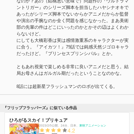
なのか？あの（結構悪い意味で）問題作の『ウルトラマ
ントリガー』のシリーズ脚本を担当したハヤシナオキで
あったがシリーズ脚本でないからかアニメだからか監督
や演出の手腕なのか全く問題を感じなかった。まあ美術
部の先輩の件はどこにいったのかとかその辺はよくわか
らないけど。
にしても大橋彩香は実は感情激重系のキャラクターが実
に合う。『アイカツ！』79話では鈍感天然ジゴロキャラ
だったけど。『プリンセスプリンシパル』とか。
ともあれ視覚で楽しめる非常に良いアニメだと思う。結
局お母さんはガルガル期だったということなのかな。
8話には超新星フラッシュマンのロボが出てくる。
『フリップフラッパーズ』に似ている作品
ひろがるスカイ！プリキュア
2023/2/5公開
、
24分
、
日本
、
東映アニメーション
4.2