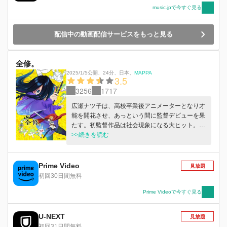
music.jpで今すぐ見る
配信中の動画配信サービスをもっと見る
全修。
2025/1/5公開
、
24分
、
日本
、
MAPPA
3.5
3256
1717
広瀬ナツ子は、高校卒業後アニメーターとなり才
能を開花させ、あっという間に監督デビューを果
たす。初監督作品は社会現象になる大ヒット。新
進気鋭の天才監督と世間でも評価され、次回作は
>>続きを読む
初恋をテーマにした劇場ラブコメ作品に決定！し
かし、人を好きになったことがないナツ子は初恋
がよくわからず、コンテが描けなくなり映画制作
Prime Video
見放題
が行き詰る。そんなある日、コンテ作業中に意識
初回30日間無料
を失い、目が覚めるとそこは、子供の頃に夢中に
なったアニメ映画『滅びゆく物語』の世界だっ
Prime Videoで今すぐ見る
た。
U-NEXT
見放題
初回31日間無料