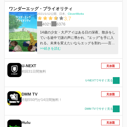
ワンダーエッグ・プライオリティ
2021/1/12公開
、
日本
、
CloverWorks
3.7
4021
6376
14歳の少女・大戸アイはある日の深夜、散歩をし
ている途中で謎の声に導かれ、"エッグ"を手に入
れる。未来を変えたいならエッグを割れ――言わ
れるままにエッグを割ったアイを待っているもの
>>続きを読む
とはいったい何なのか。悩み、もがく少女たちの
青春が紡がれる。
U-NEXT
見放題
初回31日間無料
U-NEXTで今すぐ見る
DMM TV
見放題
月額550円が14日間無料！
DMM TVで今すぐ見る
Hulu
見放題