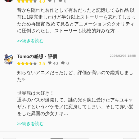
1
0
4.0
昔から隠れた名作として有名だったと記憶してる作品 以
前に1度完走したけど半分以上ストーリーを忘れてしまっ
たため再鑑賞 改めて見るとアニメーションのクオリティ
に圧倒されたし、ストーリーも比較的好みな方…
>>続きを読む
Tomoの感想・評価
2026/03/08 18:55
40
0
3.5
知らないアニメだったけど、評価が高いので鑑賞しまし
た✨
世界観は大好き！
通学のバスが爆発して、謎の光を腕に受けたアキユキ✨
ザムドというバケモノに変身してしまい、そして赤い髪
をした異国の少女ナキ…
>>続きを読む