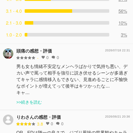
3.1 - 4.0
56%
2.1 - 3.0
10%
1.0 - 2.0
3%
頭痛の感想・評価
2026/07/18 22:31
0
0
-
男も女も情緒不安定なメンヘラばかりで気持ち悪い、デ
カい声で罵って相手を強引に説き伏せるシーンが多過ぎ
てキャラに感情移入もできない、見進めるごとに不愉快
なポイントが増えてって後半はキツかったな…
キャ…
>>続きを読む
りわさんの感想・評価
2026/06/21 20:36
0
0
3.8
OP、EDは随一の良さで、ジブリ風味の世界観やキャラ