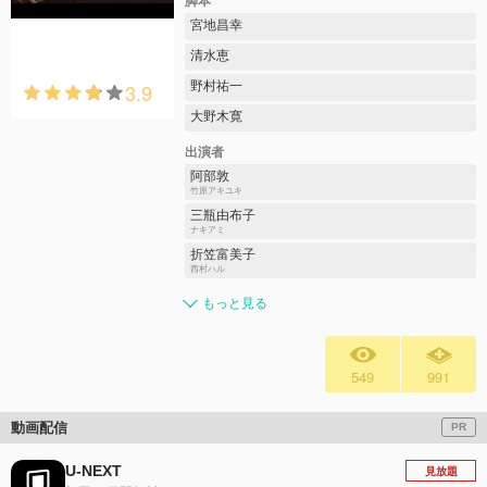
脚本
宮地昌幸
清水恵
3.9
野村祐一
大野木寛
出演者
阿部敦
竹原アキユキ
三瓶由布子
ナキアミ
折笠富美子
西村ハル
もっと見る
549
991
動画配信
PR
U-NEXT
見放題