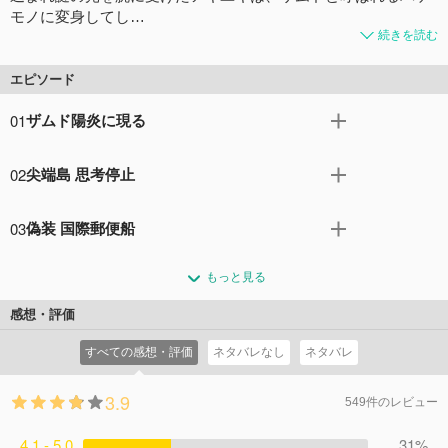
モノに変身してし…
続きを読む
エピソード
01
ザムド陽炎に現る
油泥海に囲まれた小さな島、尖端島。70年前の戦争で、南
02
尖端島 思考停止
大陸自由圏の属国となったこの島で、高校生のアキユキは
母親と二人暮らし。別居中の父親は、町の小さな診療所を
通学用のバスが爆破され、右腕に光る物質を宿したアキユ
一人で営んでいる。二人の間を取り持つために、毎朝欠か
03
偽装 国際郵便船
キは、ザムドと呼ばれる異形の怪物となってしまった。謎
さず、母親の手弁当を父親の元へ届けるアキユキ。この日
の言葉を残し、意識を失った白髪の少女。 アキユキザムド
ナキアミの介抱によって、目覚めたアキユキ。そこは、尖
も、いつも通りの朝を迎えたはずだったが……。通学途
は我を忘れ、暴走する。同じ頃、北政府の軍艦が尖端島領
もっと見る
端島から遠く離れた空の上、国際郵便船ザンバニ号の中だ
中、友人のハルやフルイチと共に、ある事件に巻き込まれ
空に侵攻し、ヒトガタ兵器を産み落とした。アキユキとい
った。ナキアミはザムドの力を制御できるようになるま
てしまう。
感想・評価
う自我を失ったザムドは、ヒトガタ兵器に襲い掛かられ、
で、船に留まれと言うが、アキユキは自らの身に起きたこ
コメント0件
拍手0回
戦いが始まった。
すべての感想・評価
ネタバレなし
ネタバレ
とを理解できず、尖端島に戻ることを望む。そんなアキユ
コメント0件
拍手0回
キは、女船長の紅皮伊舟の所を訪れる。アキユキの礼を欠
3.9
いた態度に、拳を振り上げる伊舟。二人の間が険悪になっ
549件のレビュー
たその時、一体の飛行ヒトガタ兵器が襲い来る。
4.1 - 5.0
コメント0件
拍手0回
31%