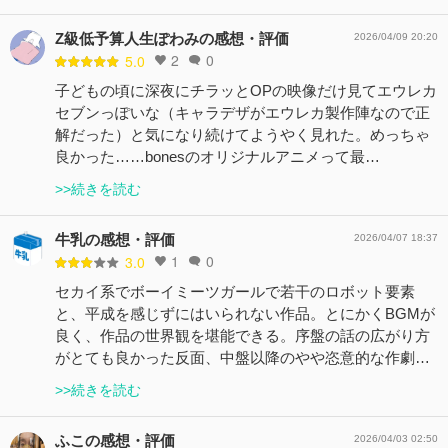
Z級低予算人生ぽわみの感想・評価
2026/04/09 20:20
2
0
5.0
子どもの頃に深夜にチラッとOPの映像だけ見てエウレカ
セブンっぽいな（キャラデザがエウレカ製作陣なので正
解だった）と気になり続けてようやく見れた。めっちゃ
良かった……bonesのオリジナルアニメって最…
>>続きを読む
牛乳の感想・評価
2026/04/07 18:37
1
0
3.0
セカイ系でボーイミーツガールで若干のロボット要素
と、平成を感じずにはいられない作品。とにかくBGMが
良く、作品の世界観を堪能できる。序盤の話の広がり方
がとても良かった反面、中盤以降のやや恣意的な作劇…
>>続きを読む
ふこの感想・評価
2026/04/03 02:50