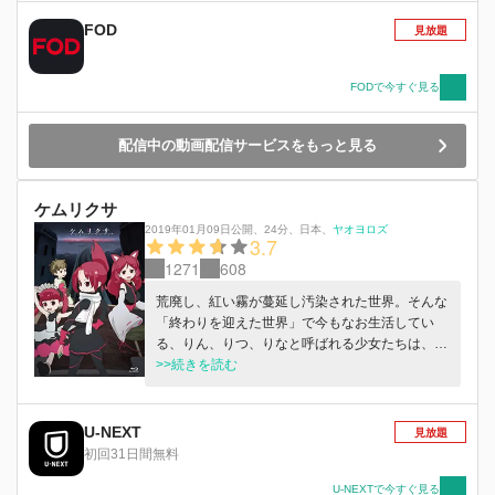
FOD
見放題
FODで今すぐ見る
配信中の動画配信サービスをもっと見る
ケムリクサ
2019年01月09日公開
、
24分
、
日本
、
ヤオヨロズ
3.7
1271
608
荒廃し、紅い霧が蔓延し汚染された世界。そんな
「終わりを迎えた世界」で今もなお生活してい
る、りん、りつ、りなと呼ばれる少女たちは、生
きるために必要な資源を求めながら日々を過ご
>>続きを読む
し、時に資源を奪う"虫"たちと壮絶な戦いを繰り
広げていた。
U-NEXT
見放題
初回31日間無料
U-NEXTで今すぐ見る