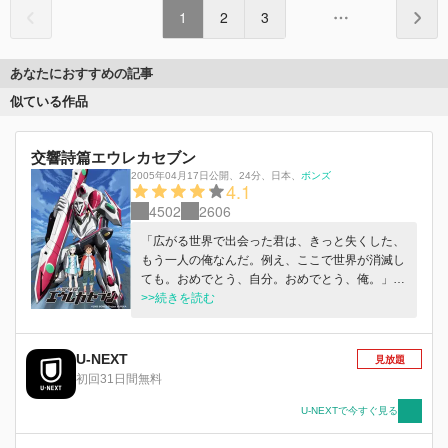
1
2
3
あなたにおすすめの記事
似ている作品
交響詩篇エウレカセブン
2005年04月17日公開
、
24分
、
日本
、
ボンズ
4.1
4502
2606
「広がる世界で出会った君は、きっと失くした、
もう一人の俺なんだ。例え、ここで世界が消滅し
ても。おめでとう、自分。おめでとう、俺。」
少女＝運命と出会った少年は、「世界」を知るた
>>続きを読む
め旅立つ。 新世代のための叙事詩が今、始ま
る。
U-NEXT
見放題
初回31日間無料
U-NEXTで今すぐ見る