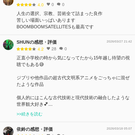
0
0
4.0
人生の選択、宗教、芸術全て詰まった良作
苦しい場面いっぱいあります
BOOMBOOMSATELLITESも最高です
SHUNの感想・評価
2026/03/27 21:42
28
0
4.2
正直小学校の時から気になってたから15年越し待望の視
聴でもある😅
ジブリや他作品の超古代文明系アニメをごっちゃに混ぜ
たような作品
個人的にはこんな古代技術と現代技術の融合したような
世界観大好き💕…
>>続きを読む
依鈴の感想・評価
2026/03/18 05:07