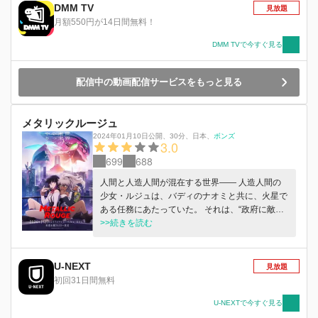
DMM TV
見放題
月額550円が14日間無料！
DMM TVで今すぐ見る
配信中の動画配信サービスをもっと見る
メタリックルージュ
2024年01月10日公開
、
30分
、
日本
、
ボンズ
3.0
699
688
人間と人造人間が混在する世界―― 人造人間の
少女・ルジュは、バディのナオミと共に、火星で
ある任務にあたっていた。 それは、“政府に敵対
する9人の人造人間の殺害”。 人造人間の少女・ル
>>続きを読む
ジュの戦いの物語が始まる――。
U-NEXT
見放題
初回31日間無料
U-NEXTで今すぐ見る