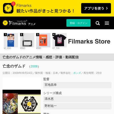
登録・ログイン
アニメ
1
2
3
4
¥1,650
¥990
¥990
¥7,700
亡念のザムドのアニメ情報・感想・評価・動画配信
亡念のザムド
（
2008
）
公開日：2008年09月24日
製作国・地域：
日本
制作会社：
ボンズ
再生時間：25分
監督
宮地昌幸
シリーズ構成
清水恵
野村祐一