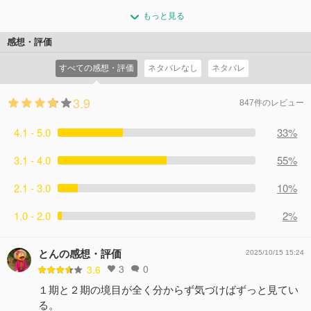
作り始めた。そんな中、崖の上に現れたのは連合の五人。
連合会議から自宅に帰ったロシアを出迎えるリトアニア・
中国の猛攻に三人はあっさり捕まってしまい、イタリアは
もっと見る
エストニア・ラトビアの三人。彼らはロシアにおびえつつ
泣きじゃくる。するとどこからともなく、鈴の音が響き始
も、怒らせないよう色々と気を使う。しかし、素直すぎる
感想・評価
めた。
性格が災いし失言を繰り返すラトビアに、リトアニアはハ
コメント4件
拍手20回
すべての感想・評価
ネタバレなし
ネタバレ
ラハラしっぱなしで……。
コメント2件
拍手10回
3.9
847件のレビュー
4.1 - 5.0
33%
3.1 - 4.0
55%
2.1 - 3.0
10%
1.0 - 2.0
2%
とんの感想・評価
2025/10/15 15:24
3
0
3.6
１期と２期の境目が全く分からず気づけばずっと見てい
る。