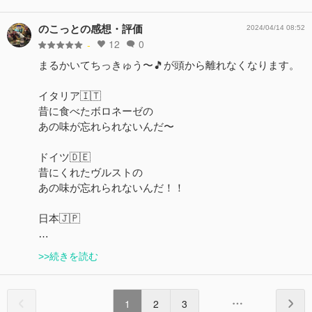
のこっとの感想・評価
2024/04/14 08:52
12
0
-
まるかいてちっきゅう〜🎵が頭から離れなくなります。
イタリア🇮🇹
昔に食べたボロネーゼの
あの味が忘れられないんだ〜
ドイツ🇩🇪
昔にくれたヴルストの
あの味が忘れられないんだ！！
日本🇯🇵
…
>>続きを読む
1
2
3