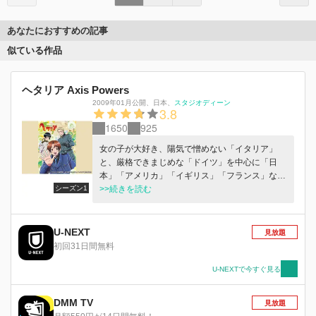
あなたにおすすめの記事
似ている作品
ヘタリア Axis Powers
2009年01月公開
、
日本
、
スタジオディーン
3.8
1650
925
女の子が大好き、陽気で憎めない「イタリア」
と、厳格できまじめな「ドイツ」を中心に「日
本」「アメリカ」「イギリス」「フランス」など
シーズン1
の人物が、ためになる世界史のエピソードや文
>>続きを読む
化・習慣にちなんだやりとりをコミカルにくり広
げる！！１話約４分のショートスタイルにゆる～
い笑いを詰めこんでお届けします♪（
U-NEXT
見放題
初回31日間無料
U-NEXTで今すぐ見る
DMM TV
見放題