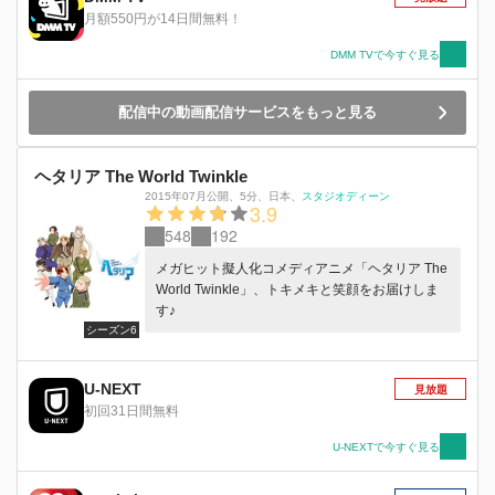
月額550円が14日間無料！
DMM TVで今すぐ見る
配信中の動画配信サービスをもっと見る
ヘタリア The World Twinkle
2015年07月公開
、
5分
、
日本
、
スタジオディーン
3.9
548
192
メガヒット擬人化コメディアニメ「ヘタリア The
World Twinkle」、トキメキと笑顔をお届けしま
す♪
シーズン6
U-NEXT
見放題
初回31日間無料
U-NEXTで今すぐ見る