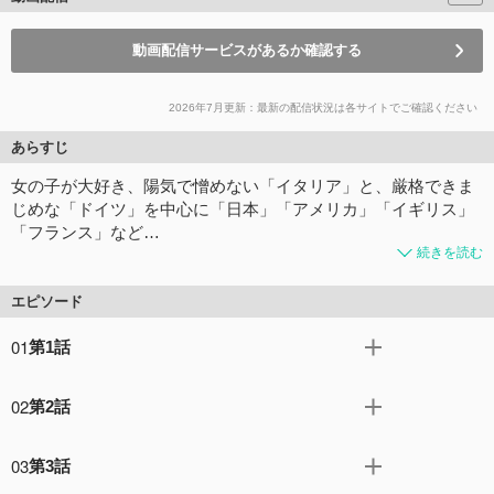
動画配信サービスがあるか確認する
2026年7月更新：最新の配信状況は各サイトでご確認ください
あらすじ
女の子が大好き、陽気で憎めない「イタリア」と、厳格できま
じめな「ドイツ」を中心に「日本」「アメリカ」「イギリス」
「フランス」など…
続きを読む
エピソード
01
第1話
連合会議でアメリカが、ドイツの日誌を取り出した！五人
02
第2話
はドイツの秘密を探ろうと、意気揚々と日誌を覗き込む。
しか読んでみると、イタリアを助けるために西へ東へ奔走
いつものように浜辺でくつろぐイタリア、ドイツ、日本の
し、必死に頑張るドイツの日々が浮き彫りになる。
03
第3話
三人。寝ていたイタリアは突然起き上がると、あるものを
コメント2件
拍手10回