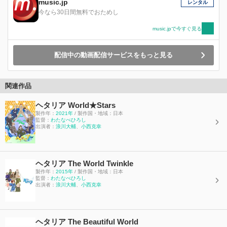
music.jp
レンタル
今なら30日間無料でおためし
music.jpで今すぐ見る
配信中の動画配信サービスをもっと見る
関連作品
ヘタリア World★Stars
製作年：
2021年
/ 製作国・地域：日本
監督：
わたなべひろし
出演者：
浪川大輔
、
小西克幸
ヘタリア The World Twinkle
製作年：
2015年
/ 製作国・地域：日本
監督：
わたなべひろし
出演者：
浪川大輔
、
小西克幸
ヘタリア The Beautiful World