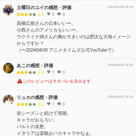
土曜日のユイの感想・評価
2024/04/30 19:16
3
0
3.5
高橋広樹さんの日本いい〜。
小西さんのアメリカもいい〜。
ウクライナ姉さんの胸が大きいのは肥沃な大地イメージ
からですか？
（〜2024/04/30 アニメタイムズ公式YouTubeで）
あこの感想・評価
2024/04/29 14:08
1
0
3.0
このレビューはネタバレを含みます
リュカの感想・評価
2024/04/20 18:29
1
0
3.0
前シーズンと続けて視聴。
キャラがおもろい。
バルトの哀愁。
イタリアは楽観おバカキャラやなぁ。