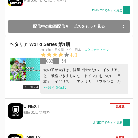
月額550円が14日間無料！
DMM TVで今すぐ見る
配信中の動画配信サービスをもっと見る
ヘタリア World Series 第4期
2010年09月公開
、
5分
、
日本
、
スタジオディーン
4.0
633
154
女の子が大好き、陽気で憎めない「イタリア」
と、厳格できまじめな「ドイツ」を中心に「日
本」「イギリス」「アメリカ」「フランス」など
シーズン4
の人物が、ためになる世界史のエピソードや文
>>続きを読む
化・習慣にちなんだやりとりをコミカルにくり広
げる!!1話約4分のショートスタイルにゆる～い笑
いを詰めこんでお届けします♪
U-NEXT
見放題
初回31日間無料
U-NEXTで今すぐ見る
DMM TV
見放題