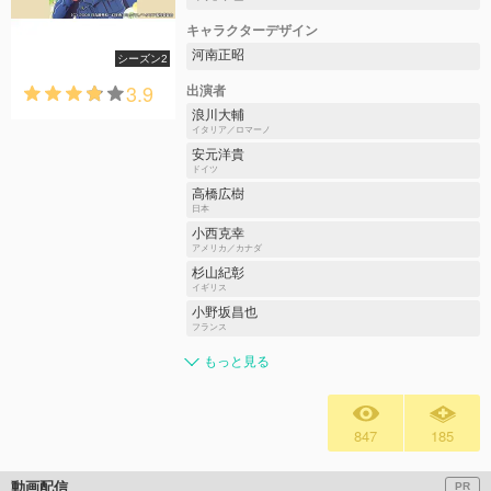
キャラクターデザイン
河南正昭
シーズン2
3.9
出演者
浪川大輔
イタリア／ロマーノ
安元洋貴
ドイツ
高橋広樹
日本
小西克幸
アメリカ／カナダ
杉山紀彰
イギリス
小野坂昌也
フランス
もっと見る
847
185
動画配信
PR