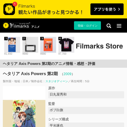
登録・ログイン
アニメ
1
2
3
4
¥1,650
¥990
¥990
¥7,700
ヘタリア Axis Powers 第2期のアニメ情報・感想・評価
ヘタリア Axis Powers 第2期
（
2009
）
製作国・地域：
日本
制作会社：
スタジオディーン
再生時間：5分
原作
日丸屋秀和
監督
ボブ白旗
シリーズ構成
平光琢也