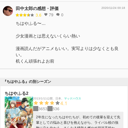
田中太郎の感想・評価
2020/11/24 00:18
79
0
3.6
ちはやふる〜…
少女漫画とは思えないくらい熱い
漫画読んだがアニメもいい。実写よりは少なくとも良
い。
机くん頑張れよお前
『ちはやふる』の別シーズン
ちはやふる2
2013/1/11公開
、
日本
、
マッドハウス
4.1
3653
536
2年生になったちはやたちが、初めての後輩を迎えて先
輩としての悩みと喜びを抱えながら、ライバル校の強
敵に立ち向かう。さらなる情熱を燃やす瑞沢高校かる