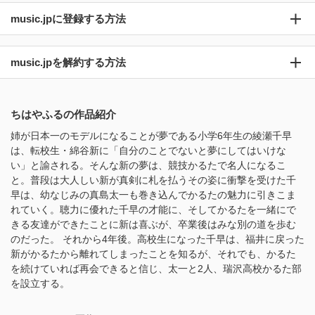
music.jpに登録する方法
music.jpを解約する方法
ちはやふるの作品紹介
姉が日本一のモデルになることが夢である小学6年生の綾瀬千早
は、転校生・綿谷新に「自分のことでないと夢にしてはいけな
い」と諭される。そんな新の夢は、競技かるたで名人になるこ
と。普段は大人しい新が真剣に札を払うその姿に衝撃を受けた千
早は、幼なじみの真島太一も巻き込んでかるたの魅力に引きこま
れていく。聴力に優れた千早の才能に、そしてかるたを一緒にで
きる友達ができたことに新は喜ぶが、卒業後はみな別の道を歩む
のだった。 それから4年後。高校生になった千早は、福井に戻った
新がかるたから離れてしまったことを知るが、それでも、かるた
を続けていれば再会できると信じ、太一と2人、瑞沢高校かるた部
を設立する。