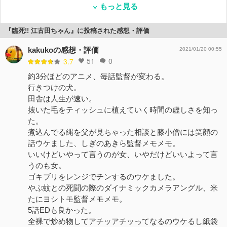
もっと見る
『臨死!! 江古田ちゃん』に投稿された感想・評価
kakukoの感想・評価
2021/01/20 00:55
51
0
3.7
約3分ほどのアニメ、毎話監督が変わる。
行きつけの犬。
田舎は人生が速い。
抜いた毛をティッシュに植えていく時間の虚しさを知っ
た。
煮込んでる縄を父が見ちゃった相談と膝小僧には笑顔の
話ウケました、しぎのあきら監督メモメモ。
いいけどいやって言うのが女、いやだけどいいよって言
うのも女。
ゴキブリをレンジでチンするのウケました。
やぶ蚊との死闘の際のダイナミックカメラアングル、米
たにヨシトモ監督メモメモ。
5話EDも良かった。
全裸で炒め物してアチッアチッってなるのウケるし紙袋