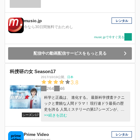
music.jp
レンタル
今なら30日間無料でおためし
music.jpで今すぐ見る
配信中の動画配信サービスをもっと見る
科捜研の女 Season17
2017/10/19公開
、
日本
3.8
264
46
科学と正義は、 進化する。 最新科学捜査テクニ
ックと豊饒な人間ドラマ！ 現行連ドラ最長の歴
史を誇る 人気ミステリーの第17シーズンが、ス
シーズン17
タート! 京都府警科学捜査研究所（通称・科捜
>>続きを読む
研）の法医研究員・榊マリコ（沢口靖子）を中心
とした、ひと癖もふた癖もある研究員たちが、法
医、物理、化学、文書鑑定などの専門技術を武器
Prime Video
レンタル
に事件の真相解明に挑む姿を描く、『科捜研の