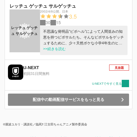
レッチュ ゲッチュ サルゲッチュ
2002/4/8公開
、
日本
3.5
30
15
レッチュ ゲッチ
不思議な発明品“ピポヘル”によって人間並みの知
ュ サルゲッチュ
恵を持つピポサルたち。そんなピポサルをゲッチ
ュするために、少々天然ボケな小学4年生のヒカ
ルは世界中を旅していく。でも、ゲッチュするど
>>続きを読む
ころかヒカルとピポサルは実は結構仲良しだった
りして…？
U-NEXT
見放題
初回31日間無料
U-NEXTで今すぐ見る
配信中の動画配信サービスをもっと見る
©瀧波ユカリ・講談社／臨死‼ 江古田ちゃんアニメ製作委員会