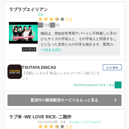
ラブラブエイリアン
日本
3.6
228
93
物語は、突如女性専用アパートに不時着した手の
ひらサイズの宇宙人と、その宇宙人と同居するこ
とになった女性たちの日常を描きます。驚異の科
シーズン1
学力を持ち、いつでも地球を滅ぼせる宇宙人とい
>>続きを読む
う設定は、地球あやうし・・・一見SF的な展開
を思わせますが、そこに繰り広げられるのは宇宙
人をものともしないガールズトーク！ 男性の前
TSUTAYA DISCAS
レンタル
では決して見せないであろうイマドキ女子の本音
【宅配レンタル】単品レンタルクーポン1枚プレゼ
を包み隠さずさらけ出しまくります。 宇宙人と
ント
居候することになるアパートの住人で、料理上手
TSUTAYA DISCASで今すぐ見る
な心優しく、どこか今どきな性格の石橋園美役
は、ゼクシィ8代目CMガールに選ばれた新木優子
が務め、同じアパートに住む、思ったことはすぐ
配信中の動画配信サービスをもっと見る
口に出てしまう親友・宇田川由日子役は、“なり
たい顔No.1”と称され若い女性から人気を集めて
いる森絵梨佳が、仕事に一途であまり、まともな
ラブ米 -WE LOVE RICE- 二期作
日常生活が送れない篠原さつき役は、映画「テラ
2017/10/5公開
、
日本
、
エンカレッジフィルムズ
3.6
フォーマーズ」の連城マリア役や、映画「君と