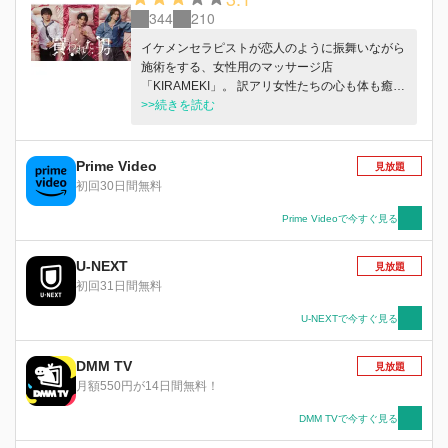
344
210
イケメンセラピストが恋人のように振舞いながら
施術をする、女性用のマッサージ店
「KIRAMEKI」。 訳アリ女性たちの心も体も癒し
てくれるのは、優しい雰囲気が売りのセラピス
>>続きを読む
ト・ヤマト、包容力抜群で色気担当の龍一、華や
かなルックスで人気No.1のシアンと個性豊かなセ
ラピストたち。 素肌を優しくマッサージされな
Prime Video
見放題
がら、恋人以上に気持ちに寄り添ってくれるテク
初回30日間無料
ニックに思わず心のモヤモヤもスッキリ！？水曜
深夜、ドキドキ＆リラックスしながら楽しむデト
Prime Videoで今すぐ見る
ックスヒーリングドラマ。
U-NEXT
見放題
初回31日間無料
U-NEXTで今すぐ見る
DMM TV
見放題
月額550円が14日間無料！
DMM TVで今すぐ見る