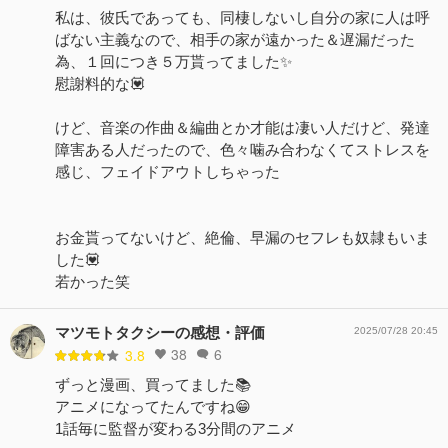
私は、彼氏であっても、同棲しないし自分の家に人は呼
ばない主義なので、相手の家が遠かった＆遅漏だった
為、１回につき５万貰ってました✨
慰謝料的な💟
けど、音楽の作曲＆編曲とか才能は凄い人だけど、発達
障害ある人だったので、色々噛み合わなくてストレスを
感じ、フェイドアウトしちゃった
お金貰ってないけど、絶倫、早漏のセフレも奴隷もいま
した💟
若かった笑
マツモトタクシーの感想・評価
2025/07/28 20:45
38
6
3.8
ずっと漫画、買ってました📚
アニメになってたんですね😁
1話毎に監督が変わる3分間のアニメ