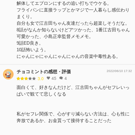
解体してエプロンにするの追い打ちでウケる。
フライパンに直接ラップとかマジで一人暮らし感伝わり
まくり。
自分も女で江古田ちゃん友達だったら超楽しそうだな。
8話がなんか知らないけどアツかった、1番江古田ちゃん
可愛かった、小島正幸監督メモメモ。
9話ED良き。
10話怖いよう。
にゃんにゃにゃんにゃんにゃんの音楽中毒性ある。
チョコミントの感想・評価
2022/06/10 17:32
45
4
3.0
面白くて、好きなんだけど、江古田ちゃんがセフレいっ
ぱいで観てて悲しくなる
私がセフレ関係で、心がすり減らない方法は、心も性に
奔放であるか、お金貰って接待することだった