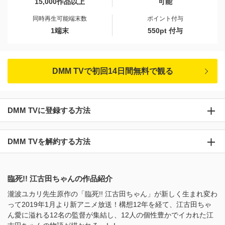
15,000作品以上
可能
同時再生可能端末数
ポイント付与
1端末
550pt 付与
DMM TVで初回14日間無料で観る
DMM TVに登録する方法
DMM TVを解約する方法
臨死!! 江古田ちゃんの作品紹介
瀧波ユカリ先生原作の「臨死!! 江古田ちゃん」が新しく生まれ変わ
って2019年1月より新アニメ放送！構想12年を経て、江古田ちゃ
ん愛に溢れる12名の監督が集結し、12人の個性豊かでイカれた江