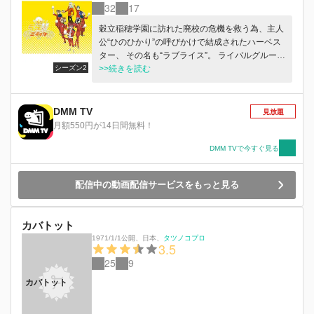
32
17
100回目の恋」小原遥役など、昨今話題の映画に
出演している太田莉菜が、合コン好きで、彼氏探
穀立稲穂学園に訪れた廃校の危機を救う為、主人
しに余念のない、ゆるふわパーマ女子笠原チズル
公“ひのひかり”の呼びかけで結成されたハーベス
役を、女性誌「CanCam」専属モデルから、バラ
ター、 その名も“ラブライス”。 ライバルグルー
エティ番組やグラビアとマルチに活躍する久松郁
シーズン2
プ“イーストキング”と食卓の人気を懸け、穀物の
>>続きを読む
実が務めます。 女優・モデル・グラビアなどで
祭典“新嘗祭”にてハーベストショーで ぶつかりあ
人気を集める煌びやかなキャストたちが、普段の
った結果、お米もパンも食卓を共に盛り上げる仲
印象とはかけ離れた毒っ気満載のシチュエーショ
間と認めあい、友情の証として“米粉パン”が 生ま
DMM TV
見放題
ンコメディを演じるというギャップをご堪能いた
れた。そんな彼等の前に現れた黒い人影、そして
月額550円が14日間無料！
だけます。
一言。 「お米なんてもう、ご麺だ…」 そう、新
たなライバルはもはや国民食とも言える醤油ラー
DMM TVで今すぐ見る
メンのハーベスター、その名も“ショウ” 新入生の
天才ルーキー“おいでまい”を始めまだまだ広がる
配信中の動画配信サービスをもっと見る
ラブ米の世界。 果たして食卓の平和はどうな
る！？
カバトット
1971/1/1公開
、
日本
、
タツノコプロ
3.5
25
9
カバトット