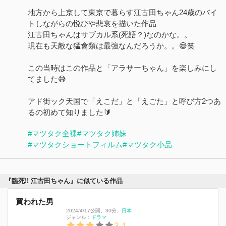
地方から上京して東京で暮らす江古田ちゃん24歳のバイ
トしながらの悦びや悲哀を描いた作品
江古田ちゃんはサブカル系(死語？)なのかな。。
現在も天敵な猛禽類は最強なんだろうか。。😅笑
この当時はこの作品と「アラサーちゃん」を楽しみにし
てました😅
アド街ック天国で「えこだ」と「えごた」と呼び方2つあ
るの初めて知りました🔰
#マツタク全裸
#マツタク姉妹
#マツタクショートフィルム
#マツタク小品
『臨死!! 江古田ちゃん』に似ている作品
買われた男
2024/4/17公開
、
30分
、
日本
ジャンル：
ドラマ
3.1