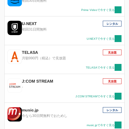
初回30日間無料
女』。 “最新の科学捜査テクニック”と“豊饒な人
間ドラマ”が絡みあうハイクオリティーなミステ
Prime Videoで今すぐ見る
リーとして、1999年のスタート時から根強い人
気を誇っており、現行のテレビドラマでは最も長
U-NEXT
レンタル
く続いている長寿シリーズです。
初回31日間無料
U-NEXTで今すぐ見る
TELASA
見放題
月額990円（税込）で見放題
TELASAで今すぐ見る
J:COM STREAM
見放題
-
J:COM STREAMで今すぐ見る
music.jp
レンタル
今なら30日間無料でおためし
music.jpで今すぐ見る