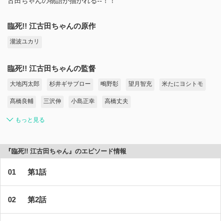
古田ちゃんの物語が描かれる--！！
臨死!! 江古田ちゃんの原作
瀧波ユカリ
臨死!! 江古田ちゃんの監督
大地丙太郎
杉井ギサブロー
鴫野彰
望月智充
米たにヨシトモ
髙橋良輔
三沢伸
小島正幸
高橋丈夫
もっと見る
『臨死!! 江古田ちゃん』のエピソード情報
第1話
第2話