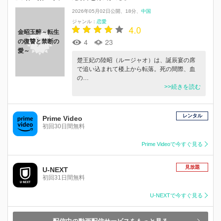
2026年05月02日公開
18分
中国
ジャンル：
恋愛
4.0
金昭玉醉～転生
4
23
の復讐と禁断の
愛～
楚王妃の陸昭（ルージャオ）は、誕辰宴の席
で追い込まれて楼上から転落。死の間際、血
の…
>>続きを読む
レンタル
Prime Video
初回30日間無料
Prime Videoで今すぐ見る
見放題
U-NEXT
初回31日間無料
U-NEXTで今すぐ見る