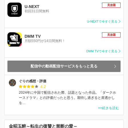
見放題
U-NEXT
初回31日間無料
U-NEXTで今すぐ見る
見放題
DMM TV
月額550円が14日間無料！
DMM TVで今すぐ見る
配信中の動画配信サービスをもっと見る
ぐりの感想・評価
4.2
2024年に中国で配信された際、話題となった作品。「ダークホ
ースドラマ」との評価だったと思う。期待し過ぎると肩透かし
を…
>>続きを読む
金昭玉醉～転生の復讐と禁断の愛～