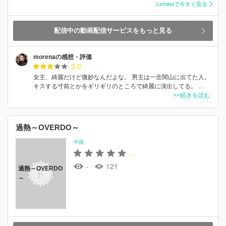
Leminoで今すぐ見る
配信中の動画配信サービスをもっと見る
morenaの感想・評価
3.0
女主、綺麗だけど微妙なんだよな。 男主は一念関山に出てた人。
キスする寸前とかをギリギリのところで綺麗に演出してる。 …
>>続きを読む
過熱～OVERDO～
中国
-
-
121
過熱～OVERDO
～