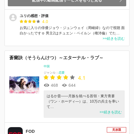
配信中の動画配信サービスをもっと見る
ユリの感想・評価
4.0
お気に入りの俳優ジョウ・ジュンウェイ（周峻緯）なので視聴 面
白かったです☺️ 男主2はチュエン・ペイルン（権沛倫）でた…
>>続きを読む
蒼蘭訣（そうらんけつ）～エターナル・ラブ～
中国
ジャンル：
恋愛
4.1
468
644
はるか昔——月族を統べる首領・東方青蒼
（ワン・ホーディ―）は、10万の兵士を率い
て…
>>続きを読む
見放題
FOD