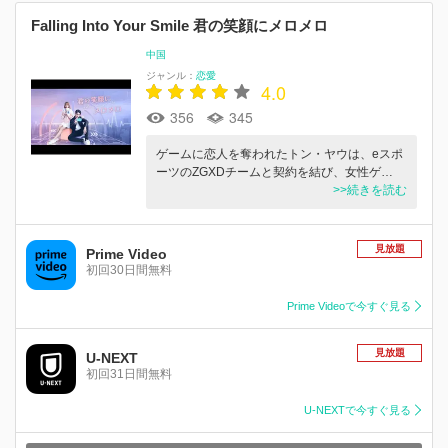
Falling Into Your Smile 君の笑顔にメロメロ
中国
ジャンル：
恋愛
4.0
356
345
ゲームに恋人を奪われたトン・ヤウは、eスポ
ーツのZGXDチームと契約を結び、女性ゲ…
>>続きを読む
見放題
Prime Video
初回30日間無料
Prime Videoで今すぐ見る
見放題
U-NEXT
初回31日間無料
U-NEXTで今すぐ見る