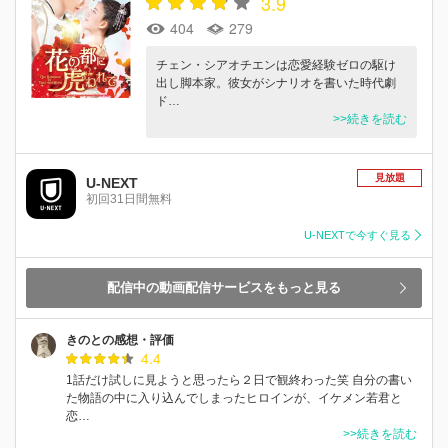
3.9
404
279
チェン・シアオチエンは恋愛経験ゼロの駆け
出し脚本家。彼女がシナリオを書いた時代劇
ド…
>>続きを読む
見放題
U-NEXT
初回31日間無料
U-NEXTで今すぐ見る
配信中の動画配信サービスをもっと見る
きのとの感想・評価
4.4
1話だけ試しに見ようと思ったら２日で観終わった笑 自分の書い
た物語の中に入り込んでしまったヒロインが、イケメン若君と
恋…
>>続きを読む