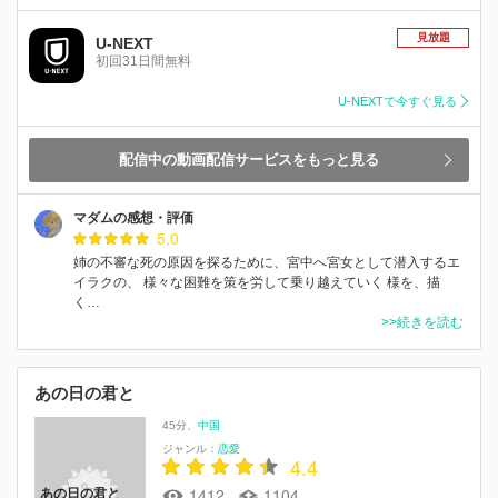
見放題
U-NEXT
初回31日間無料
U-NEXTで今すぐ見る
配信中の動画配信サービスをもっと見る
マダムの感想・評価
5.0
姉の不審な死の原因を探るために、宮中へ宮女として潜入するエ
イラクの、 様々な困難を策を労して乗り越えていく 様を、描
く…
>>続きを読む
あの日の君と
45分
中国
ジャンル：
恋愛
4.4
1412
1104
あの日の君と