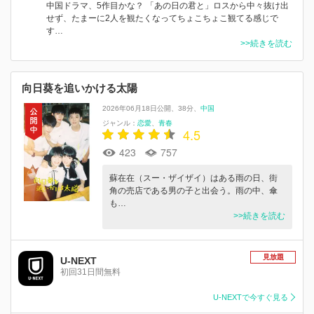
中国ドラマ、5作目かな？ 「あの日の君と」ロスから中々抜け出
せず、たまーに2人を観たくなってちょこちょこ観てる感じで
す…
>>続きを読む
向日葵を追いかける太陽
2026年06月18日公開
38分
中国
ジャンル：
恋愛
青春
4.5
423
757
蘇在在（スー・ザイザイ）はある雨の日、街
角の売店である男の子と出会う。雨の中、傘
も…
>>続きを読む
見放題
U-NEXT
初回31日間無料
U-NEXTで今すぐ見る