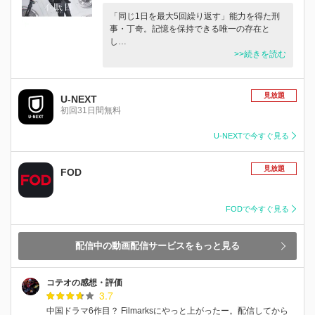
「同じ1日を最大5回繰り返す」能力を得た刑
事・丁奇。記憶を保持できる唯一の存在と
し…
>>続きを読む
見放題
U-NEXT
初回31日間無料
U-NEXTで今すぐ見る
見放題
FOD
FODで今すぐ見る
配信中の動画配信サービスをもっと見る
コテオの感想・評価
3.7
中国ドラマ6作目？ Filmarksにやっと上がったー。配信してから