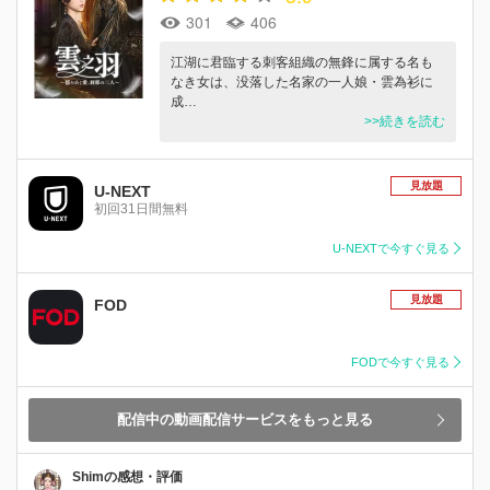
301
406
江湖に君臨する刺客組織の無鋒に属する名も
なき女は、没落した名家の一人娘・雲為衫に
成…
>>続きを読む
見放題
U-NEXT
初回31日間無料
U-NEXTで今すぐ見る
見放題
FOD
FODで今すぐ見る
配信中の動画配信サービスをもっと見る
Shimの感想・評価