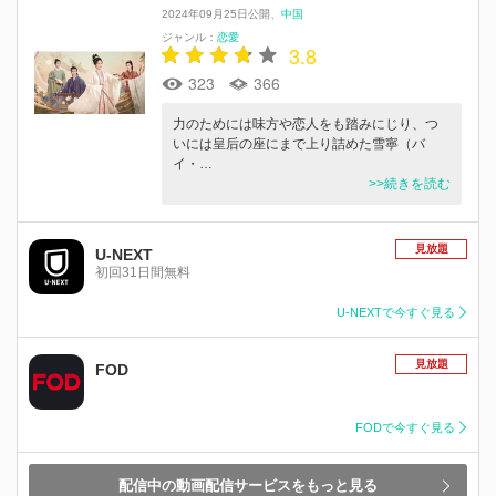
2024年09月25日公開
中国
ジャンル：
恋愛
3.8
323
366
力のためには味方や恋人をも踏みにじり、つ
いには皇后の座にまで上り詰めた雪寧（バ
イ・…
>>続きを読む
見放題
U-NEXT
初回31日間無料
U-NEXTで今すぐ見る
見放題
FOD
FODで今すぐ見る
配信中の動画配信サービスをもっと見る