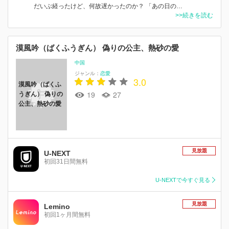
だいぶ経ったけど、何故遅かったのか？ 「あの日の…
>>続きを読む
漠風吟（ばくふうぎん） 偽りの公主、熱砂の愛
中国
ジャンル：
恋愛
3.0
漠風吟（ばくふ
19
27
うぎん） 偽りの
公主、熱砂の愛
見放題
U-NEXT
初回31日間無料
U-NEXTで今すぐ見る
見放題
Lemino
初回1ヶ月間無料