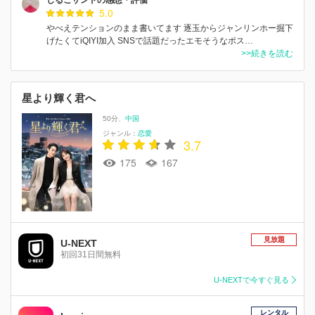
5.0
やべえテンションのまま書いてます 逐玉からジャンリンホー掘下
げたくてiQIYI加入 SNSで話題だったエモそうなポス…
>>続きを読む
星より輝く君へ
50分
中国
ジャンル：
恋愛
3.7
175
167
見放題
U-NEXT
初回31日間無料
U-NEXTで今すぐ見る
レンタル