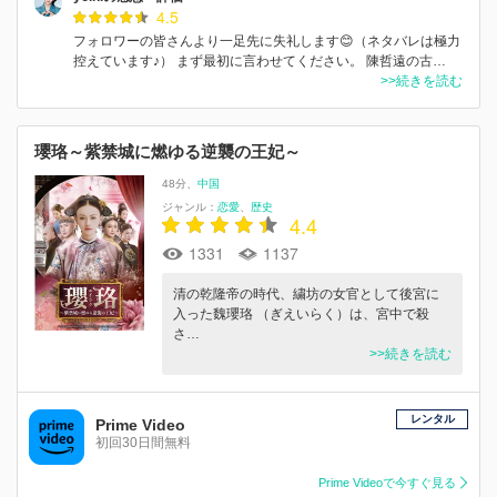
4.5
フォロワーの皆さんより一足先に失礼します😊（ネタバレは極力
控えています♪） まず最初に言わせてください。 陳哲遠の古…
>>続きを読む
瓔珞～紫禁城に燃ゆる逆襲の王妃～
48分
中国
ジャンル：
恋愛
歴史
4.4
1331
1137
清の乾隆帝の時代、繍坊の女官として後宮に
入った魏瓔珞 （ぎえいらく）は、宮中で殺
さ…
>>続きを読む
レンタル
Prime Video
初回30日間無料
Prime Videoで今すぐ見る