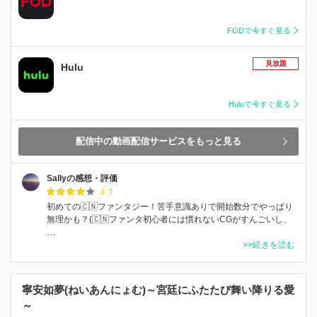
FODで今すぐ見る
見放題
Hulu
Huluで今すぐ見る
配信中の動画配信サービスをもっと見る
Sallyの感想・評価
4.1
初めての🇨🇳ファンタジー！苦手意識ありで開始数分でやっぱり
無理かも？(🇨🇳ファンタ初心者には慣れないCGがすんごいし、
…
>>続きを読む
寧安如夢(ねいあんにょむ)～宮廷にふたたび舞い降りる愛
～