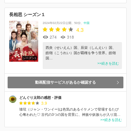
長相思 シーズン１
2024年02月22日公開
50分
中国
4.3
274
318
西炎（せいえん）国、辰栄（しんえい）国、
皓翎（こうれい）国が覇権を争う世界。皓翎
国…
シーズン1
>>続きを読む
動画配信サービスがあるか確認する
どんぐり太郎の感想・評価
3.9
瑲玹（ジャン・ワンイー)は色気のあるイケメンで登場するたび
心奪われた♡ 古代の3つの国を背景に、神族や妖族らが入り混…
>>続きを読む