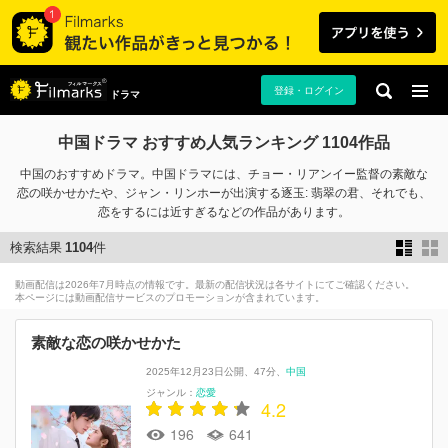
登録・ログイン
ドラマ
中国ドラマ おすすめ人気ランキング 1104作品
中国のおすすめドラマ。中国ドラマには、チョー・リアンイー監督の素敵な
恋の咲かせかたや、ジャン・リンホーが出演する逐玉: 翡翠の君、それでも、
恋をするには近すぎるなどの作品があります。
検索結果
1104
件
動画配信は2026年7月時点の情報です。最新の配信状況は各サイトにてご確認ください。
本ページには動画配信サービスのプロモーションが含まれています。
素敵な恋の咲かせかた
2025年12月23日公開
47分
中国
ジャンル：
恋愛
4.2
196
641