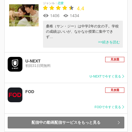
ジャンル：
恋愛
4.4
1406
1434
桑稚（サン・ジー）は中学2年の女の子。学校
の成績はいいが、なかなか授業に集中でき
ず…
>>続きを読む
見放題
U-NEXT
初回31日間無料
U-NEXTで今すぐ見る
見放題
FOD
FODで今すぐ見る
配信中の動画配信サービスをもっと見る