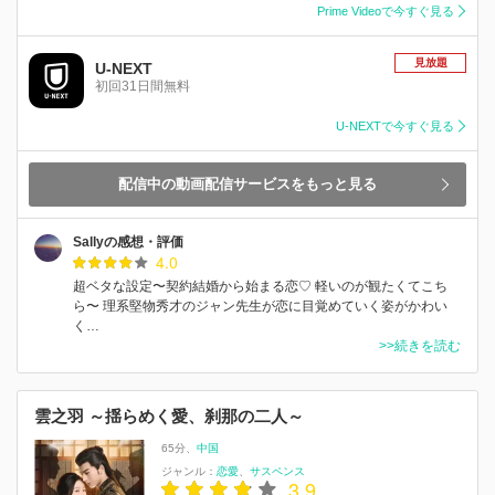
Prime Videoで今すぐ見る
見放題
U-NEXT
初回31日間無料
U-NEXTで今すぐ見る
配信中の動画配信サービスをもっと見る
Sallyの感想・評価
4.0
超ベタな設定〜契約結婚から始まる恋♡ 軽いのが観たくてこち
ら〜 理系堅物秀才のジャン先生が恋に目覚めていく姿がかわい
く…
>>続きを読む
雲之羽 ～揺らめく愛、刹那の二人～
65分
中国
ジャンル：
恋愛
サスペンス
3.9