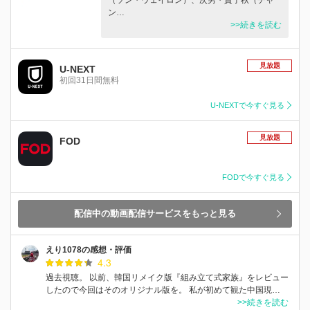
ン…
>>続きを読む
見放題
U-NEXT
初回31日間無料
U-NEXTで今すぐ見る
見放題
FOD
FODで今すぐ見る
配信中の動画配信サービスをもっと見る
えり1078の感想・評価
4.3
過去視聴。 以前、韓国リメイク版『組み立て式家族』をレビュー
したので今回はそのオリジナル版を。 私が初めて観た中国現…
>>続きを読む