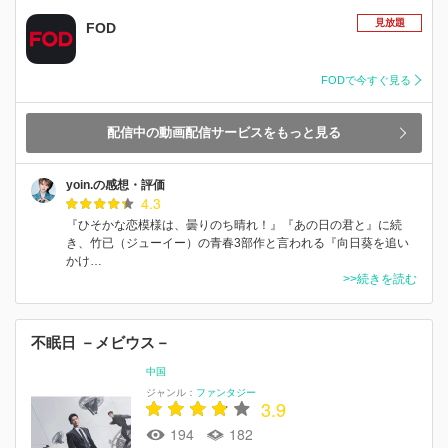
見放題
FOD
FODで今すぐ見る
配信中の動画配信サービスをもっと見る
yoin.の感想・評価
4.3
『ひそかな恋模様は、曇りのち晴れ！』『あの日の君と』に続
き、竹已（ジューイー）の青春3部作と言われる『向日葵を追い
かけ…
>>続きを読む
不眠日 －メビウス－
中国
ジャンル：
ファンタジー
3.9
194
182