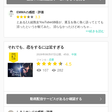
EMMAの感想・評価
3.3
とある2人組熟女YouTuber姉様が、逐玉を熱く熱く語ってとても
沼ったというか観てみた。 沼らなかったけどめっちゃ…
>>続きを読む
それでも、恋をするには近すぎる
2026
2026年08月07日公開
45分
中国
8.7
公開
ジャンル：
恋愛
4.5
107
282
動画配信サービスがあるか確認する
しるこサンドの感想・評価