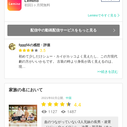
Lemino
初回1ヶ月間無料
Leminoで今すぐ見る
配信中の動画配信サービスをもっと見る
fggg56の感想・評価
3.5
初めて少しだけシュー・カイがカッコよく見えたし、この方現代
劇の方がいいかもです。 古装の時より身長が高く見えるのは、
現…
>>続きを読む
家族の名において
2021年02月公開
中国
4.4
1127
1487
血のつながっていない3人兄妹の長男・凌霄
（ソン・ウェイロン）、次男・賀子秋（チャ