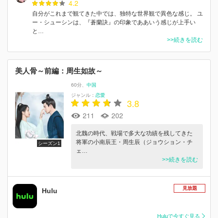
4.2
自分がこれまで観てきた中では、独特な世界観で異色な感じ。 ユ
ー・シューシンは、『蒼蘭訣』の印象でああいう感じが上手い
と…
>>続きを読む
美人骨～前編：周生如故～
60分
中国
ジャンル：
恋愛
3.8
211
202
北魏の時代、戦場で多大な功績を残してきた
将軍の小南辰王・周生辰（ジョウション・チ
シーズン1
ェ…
>>続きを読む
見放題
Hulu
Huluで今すぐ見る