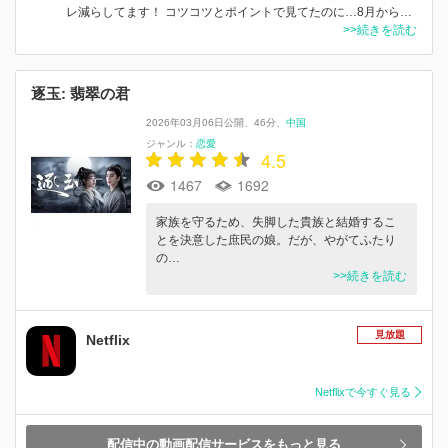
レ減らしてます！ コツコツとポイントで見てたのに…8月から…
>>続きを読む
逐玉: 翡翠の君
2026年03月06日公開
46分
中国
ジャンル：
恋愛
4.5
1467
1692
家族を守るため、失脚した貴族と結婚するこ
とを決意した庶民の娘。だが、やがてふたり
の…
>>続きを読む
見放題
Netflix
Netflixで今すぐ見る
配信中の動画配信サービスをもっと見る