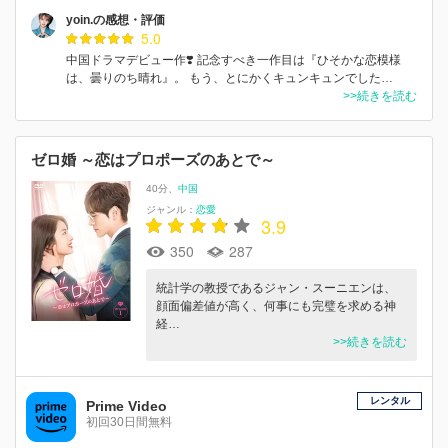
yoin.の感想・評価
5.0
中国ドラマデビュー作❣️ 記念すべき一作目は『ひそかな恋模様
は、曇りのち晴れ』。 もう、とにかくキュンキュンでした…
>>続きを読む
ゼロ婚 ～恋はプロポーズのあとで～
40分
中国
ジャンル：
恋愛
3.9
350
287
統計学の教授であるジャン・スーニエンは、
顔面偏差値が高く、何事にも完璧を求める神
経…
>>続きを読む
レンタル
Prime Video
初回30日間無料