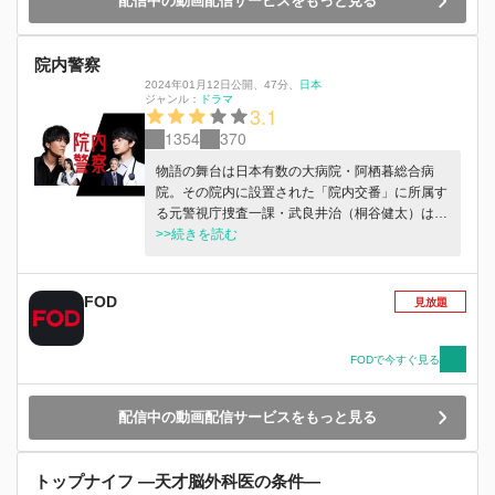
配信中の動画配信サービスをもっと見る
院内警察
2024年01月12日公開
、
47分
、
日本
ジャンル：
ドラマ
3.1
1354
370
物語の舞台は日本有数の大病院・阿栖暮総合病
院。その院内に設置された「院内交番」に所属す
る元警視庁捜査一課・武良井治（桐谷健太）は、
日々患者同士のトラブル解決や遺失物捜索に従事
>>続きを読む
している。元々は院内交番室長・横堀仁一（市村
正親）と2人きりで交番を運営していたが、そこ
に交番事務員として川本響子（長濱ねる）が配属
FOD
見放題
されることに。川本は有名病院の医療事務になれ
ると張り切ってきたものの、実際は院内で“3K交
番”（軽薄で、空気の読めない、給料泥棒）とや
FODで今すぐ見る
ゆされる場所で・・・・・・。そんな中、病院が
誇る若き天才外科医・榊原俊介（瀬戸康史）がド
配信中の動画配信サービスをもっと見る
イツから帰国する。 主人公の武良井は、他人の
ちょっとした身なりや言動の違和感も見抜く抜群
の洞察能力を基にしたプロファイリングスキルを
トップナイフ ―天才脳外科医の条件―
もつ敏腕の院内刑事。医師や看護師をはじめ、患