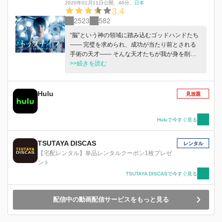
2020年01月11日公開
、
46分
、
日本
者の病状など情報を全て把握するほどの記憶能力
3.4
を持ち併せる。人たらしな一面もあり、医師や患
2523
582
者から院内の情報を収集することも。その反面、
歯に衣着せぬ無頓着な物言いで院内ではさまざま
“脳”という神の領域に踏み込むゴッドハンドたち
なトラブルを起こしてしまう。警視庁捜査一課の
―― 完璧を求められ、成功が当たり前とされる
エリートでありながら警察を辞し、警察OBが多
手術の天才―― そんな天才たちが我が身を削
い院内交番勤務に自ら志願。捜査一課刑事という
り、 追い求めるその先にあるものは...“トップナ
>>続きを読む
肩書すらも捨てるという何やら訳アリな様子
イフ”。 女帝×脳外科を仕切る彼女は、家族を捨て
で・・・・・・。 同じく阿栖暮総合病院で働く
た。 天才×世界的な技術を持つ彼は、愛に飢え
榊原は、日本を代表する若き天才外科医。執刀す
た。 秀才×天才に勝てない嫉妬が、彼を襲った。
Hulu
見放題
る手術は素早く正確で高い成功率を誇り、テレビ
ド新人×勉強だけの彼女が、恋に落ちた。 超一流
番組に密着もされるほど業界内で名をはせている
の技術と誇りを持ちながらも、どこか不器用でい
超エリート医師。外科部長からの信頼も厚く、次
びつな医師たち。患者を救うために天才医師たち
Huluで今すぐ見る
期外科部長の座も期待されている。 そんな榊原
は何を手放した のか。神の技術と人間の苦悩・
を鋭い視線で見つめる武良井。事あるごとに武良
葛藤を描くリアル・ドクターストーリー。
TSUTAYA DISCAS
レンタル
井は榊原に絡み、業務範囲を超えて執拗に粘着す
【宅配レンタル】単品レンタルクーポン1枚プレゼ
る。警視庁捜査一課という肩書を自ら捨て、阿栖
ント
暮総合病院に来たのも榊原との関係に理由がある
TSUTAYA DISCASで今すぐ見る
のか・・・・・・。 敏腕刑事と天才医師、異な
る2人の正義が交錯する新機軸のエンターテイン
メント！
配信中の動画配信サービスをもっと見る