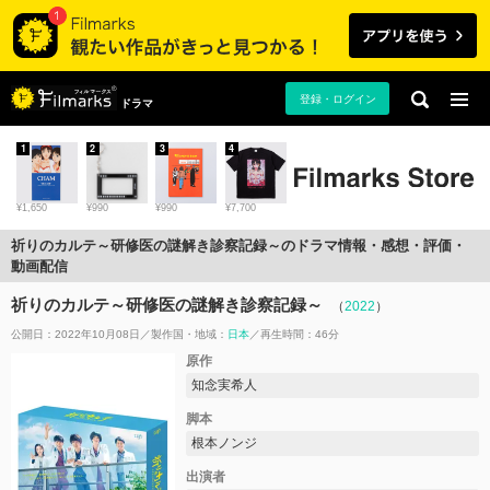
登録・ログイン
ドラマ
1
2
3
4
¥1,650
¥990
¥990
¥7,700
祈りのカルテ～研修医の謎解き診察記録～のドラマ情報・感想・評価・
動画配信
祈りのカルテ～研修医の謎解き診察記録～
（
2022
）
公開日：2022年10月08日
製作国・地域：
日本
再生時間：46分
原作
知念実希人
脚本
根本ノンジ
出演者