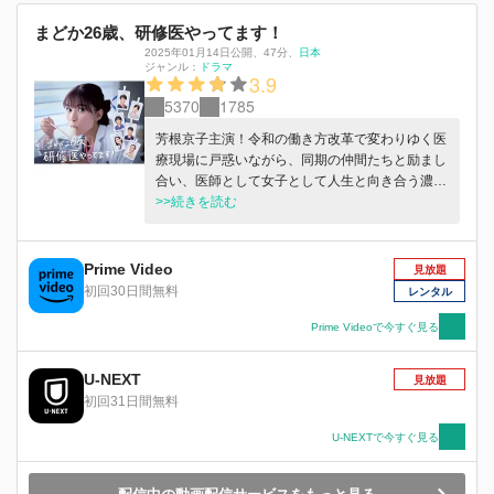
まどか26歳、研修医やってます！
2025年01月14日公開
、
47分
、
日本
ジャンル：
ドラマ
3.9
5370
1785
芳根京子主演！令和の働き方改革で変わりゆく医
療現場に戸惑いながら、同期の仲間たちと励まし
合い、医師として女子として人生と向き合う濃厚
な２年間を描いた成長物語！
>>続きを読む
Prime Video
見放題
初回30日間無料
レンタル
Prime Videoで今すぐ見る
U-NEXT
見放題
初回31日間無料
U-NEXTで今すぐ見る