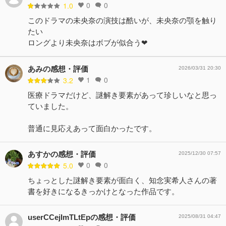
0
0
1.0
このドラマの未央奈の演技は酷いが、未央奈の顎を触り
たい
ロングより未央奈はボブが似合う❤
あみの感想・評価
2026/03/31 20:30
1
0
3.2
医療ドラマだけど、謎解き要素があって珍しいなと思っ
ていました。
普通に見応えあって面白かったです。
あすかの感想・評価
2025/12/30 07:57
0
0
5.0
ちょっとした謎解き要素が面白く、知念実希人さんの著
書を好きになるきっかけとなった作品です。
userCCejImTLtEpの感想・評価
2025/08/31 04:47