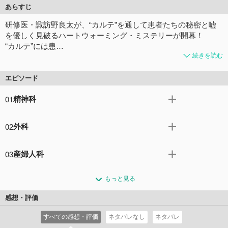
あらすじ
研修医・諏訪野良太が、“カルテ”を通して患者たちの秘密と嘘
を優しく見破るハートウォーミング・ミステリーが開幕！
“カルテ”には患…
続きを読む
エピソード
01
精神科
研修医・諏訪野がカルテに隠された謎を解く！毎月入院し
02
外科
てくる精神科の女性患者の秘密とは――。
コメント29件
拍手13回
外科で研修を受ける諏訪野に新たな謎！「癌なのに癌じゃ
03
産婦人科
ない」！？手術を拒否する患者の秘密とは――！
コメント14件
拍手5回
諏訪野は産婦人科で検査を拒否する身勝手な妊婦の患者を
もっと見る
担当。子供の父親は元夫？新恋人？彼女が隠したい真実と
は――？
感想・評価
コメント7件
拍手5回
すべての感想・評価
ネタバレなし
ネタバレ