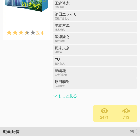
玉森裕太
諏訪野良太
池田エライザ
曽根田みどり
矢本悠馬
3.4
冴木裕也
濱津隆之
牧村康雄
堀未央奈
橘麻衣
YU
谷川聖人
豊嶋花
四十住沙智
原田泰造
広瀬秀太
もっと見る
2471
713
動画配信
PR