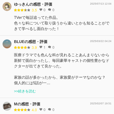
ゆっきんの感想・評価
2025/07/13 12:04
0
0
3.5
TVerで毎話追ってた作品。
色々な科について取り扱うから違いとかも知ることがで
きて学べるし面白かった！
BLUEの感想・評価
2025/03/22 04:24
1
0
3.9
医療ドラマでも色んな科が見れることあんまりないから
新鮮で面白かったし、毎回豪華キャストの個性豊かなド
クターが出てきて良かった。
家族の話が多かったから、家族愛がテーマなのかな？
個人的には5話が一…
>>続きを読む
Mの感想・評価
2025/02/07 19:51
0
0
4.0