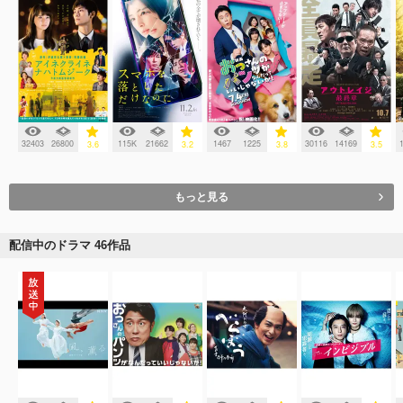
32403
26800
115K
21662
1467
1225
30116
14169
3.6
3.2
3.8
3.5
もっと見る
配信中のドラマ 46作品