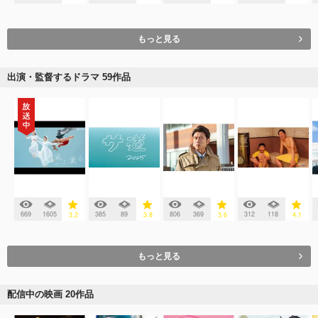
もっと見る
出演・監督するドラマ 59作品
669
1605
385
89
806
369
312
118
3.2
3.8
3.6
4.1
もっと見る
配信中の映画 20作品