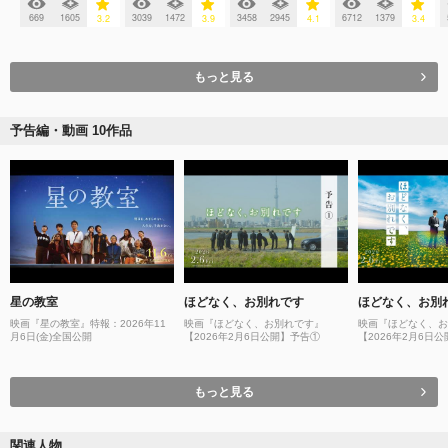
669
1605
3039
1472
3458
2945
6712
1379
3.2
3.9
4.1
3.4
もっと見る
予告編・動画 10作品
星の教室
ほどなく、お別れです
ほどなく、お別
映画『星の教室』特報：2026年11
映画『ほどなく、お別れです』
映画『ほどなく、お
月6日(金)全国公開
【2026年2月6日公開】予告①
【2026年2月6日
もっと見る
関連人物