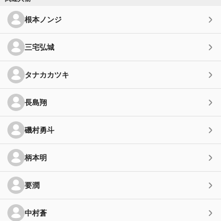
根本ノンジ
三宅弘城
タナカカツキ
長島翔
磯村勇斗
柄本明
要潤
中村蒼