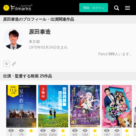
登録・ログイン
原田泰造のプロフィール・出演関連作品
原田泰造
東京都
1970年03月24日生まれ
Fanが
305
人います。
出演・監督する映画 25作品
2026
11.6
上映
2
779
24006
20252
849
1523
1467
1225
-
3.9
3.0
3.8