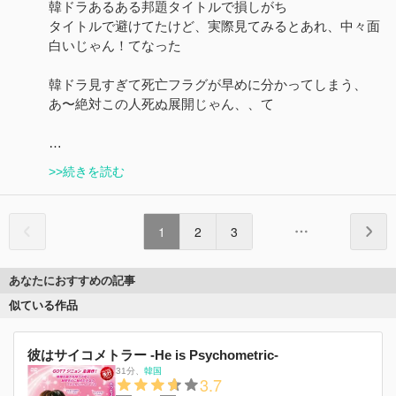
韓ドラあるある邦題タイトルで損しがち
タイトルで避けてたけど、実際見てみるとあれ、中々面
白いじゃん！てなった
韓ドラ見すぎて死亡フラグが早めに分かってしまう、
あ〜絶対この人死ぬ展開じゃん、、て
…
>>続きを読む
1
2
3
あなたにおすすめの記事
似ている作品
彼はサイコメトラー -He is Psychometric-
31分
、
韓国
3.7