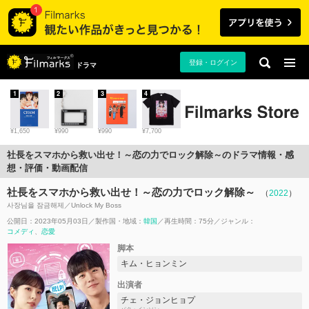
登録・ログイン
ドラマ
1
2
3
4
¥1,650
¥990
¥990
¥7,700
社長をスマホから救い出せ！～恋の力でロック解除～のドラマ情報・感
想・評価・動画配信
社長をスマホから救い出せ！～恋の力でロック解除～
（
2022
）
사장님을 잠금해제／Unlock My Boss
公開日：2023年05月03日
製作国・地域：
韓国
再生時間：75分
ジャンル：
コメディ
恋愛
脚本
キム・ヒョンミン
出演者
チェ・ジョンヒョプ