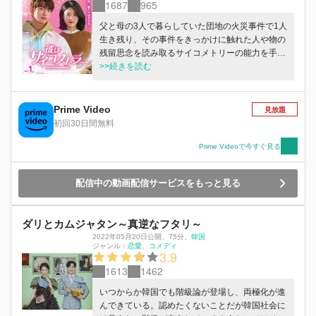
1687
965
父と母の3人で暮らしていた団地の火災事件で1人
生き残り、その事件をきっかけに触れた人や物の
残留思念を読み取るサイコメトリーの能力を手に
することとなったイ・ アン(ジニョン (GOT7))。
>>続きを読む
それから月日が流れ、11 年前の放火事件と類似
した火災が発生する。アンの能力を知る刑事ウ
ン・ジス(ダソム)が彼を捜査に参加させるが、能
Prime Video
見放題
力はなかな か上手く発揮されなかった。同じく
初回30日間無料
11年前の事件の被害者で当時アンを助けた検事カ
ン・ソンモ(キム・グォン)は、アンが事件に手を
Prime Videoで今すぐ見る
つけることを強く拒否する。結局アンは単独で捜
査 を進める中、転校生のユン・ジェイン(シン・
配信中の動画配信サービスをもっと見る
イェウン)にのぞき魔だと誤解されてしまい...。
ダリとカムジャタン～真逆なフタリ～
2022年05月20日公開
、
75分
、
韓国
ジャンル：
恋愛
コメディ
3.9
1613
1462
いつからか韓国でも階級論が登場し、両極化が進
んできている。認めたくないことだが韓国社会に