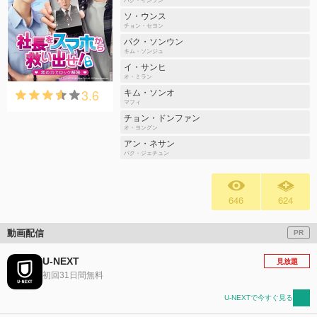
パク・インソン
ソ・ウンス
チョン・セヨン
パク・ソンウン
キム・ソンジュ
イ・サンヒ
オ・ミラン
3.6
キム・ソンオ
マフィ
チョン・ドンファン
オ・ヨングン
アン・ネサン
パク・ジェチュン
646
624
動画配信
PR
U-NEXT
見放題
初回31日間無料
U-NEXTで今すぐ見る