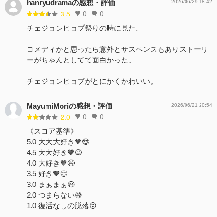
hanryudramaの感想・評価
2026/06/29 18:42
0
0
3.5
チェジョンヒョプ祭りの時に見た。
コメディかと思ったら意外とサスペンスもありストーリ
ーがちゃんとしてて面白かった。
チェジョンヒョプがとにかくかわいい。
MayumiMoriの感想・評価
2026/06/21 20:54
0
0
2.0
《スコア基準》
5.0 大大大好き🧡😍
4.5 大大好き🧡😆
4.0 大好き🧡😄
3.5 好き🧡😊
3.0 まぁまぁ😃
2.0 つまらない😅
1.0 復活なしの脱落😵