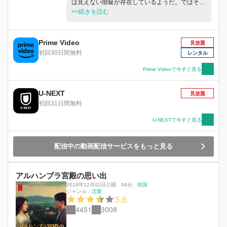
は見えない階級が存在しているようだ。ではその
階層はどう分かれているのか。財力や権力を持っ
>>続きを読む
ていれば上流層なのか？それとも学力などの知的
水準が高いことが真の上流層である条件なのか？
このドラマでは成長環境、財力、学力、趣向、価
Prime Video
見放題
値観のどれもが近くない、否、全てが両極端な男
初回30日間無料
レンタル
女が廃業直前の美術館を通じて出会い、経験した
ことのない互いの人生を理解して、変化し成長す
Prime Videoで今すぐ見る
る過程が描かれている。
U-NEXT
見放題
初回31日間無料
U-NEXTで今すぐ見る
配信中の動画配信サービスをもっと見る
アルハンブラ宮殿の思い出
2018年12月02日公開
、
64分
、
韓国
ジャンル：
恋愛
3.6
4451
3008