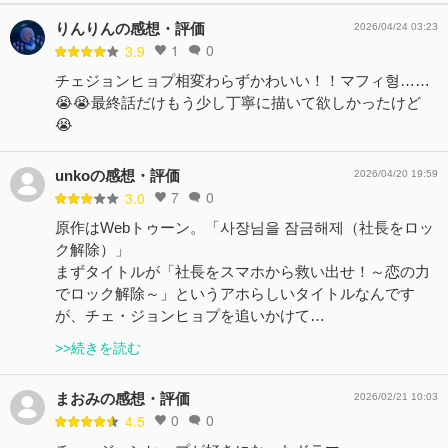
りんりんの感想・評価
2026/04/24 03:23
1
0
3.9
チェジョンヒョプ相変わらずかわいい！！マフィ형……
😭😭最終話だけもう少し丁寧に描いて欲しかったけど
😭
unkoの感想・評価
2026/04/20 19:59
7
0
3.0
原作はWebトゥーン。「사장님을 잠금해제（社長をロッ
ク解除）」
まずタイトルが「社長をスマホから救い出せ！～恋の力
でロック解除～」というアホらしいタイトルなんです
が、チェ・ジョンヒョプを追いかけて…
>>続きを読む
まおみの感想・評価
2026/02/21 10:03
0
0
4.5