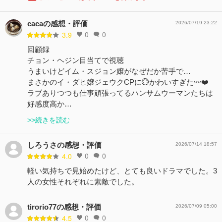
cacaの感想・評価
2026/07/19 23:22
0
0
3.9
回顧録
チョン・ヘジン目当てで視聴
うまいけどイム・スジョン嬢がなぜだか苦手で…
まさかのイ・ダヒ嬢ジェウクCPに💮かわいすぎた〰️❤️
ラブありつつも仕事頑張ってるハンサムウーマンたちは
好感度高か…
>>続きを読む
しろうさの感想・評価
2026/07/14 18:57
0
0
4.0
軽い気持ちで見始めたけど、とても良いドラマでした。3
人の女性それぞれに素敵でした。
tirorio77の感想・評価
2026/07/09 05:00
0
0
4.5