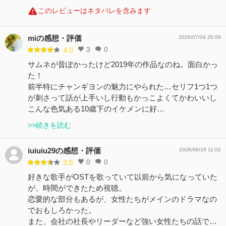
このレビューはネタバレを含みます
miの感想・評価
2026/07/04 20:59
3
0
4.0
サムネが昔ぽかったけど2019年の作品なのね。面白かっ
た！
前半特にチャンギヨンの魅力にやられた…セリフ1つ1つ
が刺さって話が上手いし行動もかっこよくてかわいいし
こんな色気ある10歳下のイケメンに好…
>>続きを読む
iuiuiu29の感想・評価
2026/06/16 11:02
0
0
3.5
好きな歌手がOSTを歌っていて以前から気になっていた
が、時間ができたため視聴。
恋愛的な部分もあるが、女性たちがメインのドラマなの
でおもしろかった。
また、会社の社長やリーダーなど強い女性たちの話で…