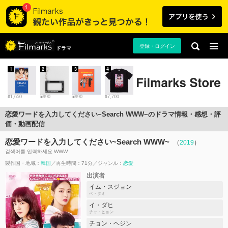
登録・ログイン
ドラマ
1
2
3
4
¥1,650
¥990
¥990
¥7,700
恋愛ワードを入力してください~Search WWW~のドラマ情報・感想・評
価・動画配信
恋愛ワードを入力してください~Search WWW~
（
2019
）
검색어를 입력하세요 WWW
製作国・地域：
韓国
再生時間：71分
ジャンル：
恋愛
出演者
イム・スジョン
ペ・タミ
イ・ダヒ
チャ・ヒョン
チョン・ヘジン