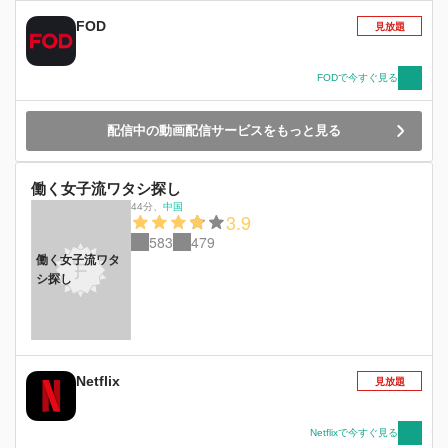
フランス行きをヒョンスに伝えられず2人はその
FOD
見放題
まま離れてしまう・・・。そして5年後ーー。
FODで今すぐ見る
配信中の動画配信サービスをもっと見る
働く女子流ワタシ探し
44分
、
中国
3.9
583
479
働く女子流ワタ
シ探し
Netflix
見放題
Netflixで今すぐ見る