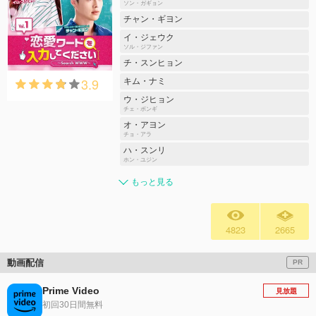
ソン・ガギョン
チャン・ギヨン
イ・ジェウク
ソル・ジファン
チ・スンヒョン
3.9
キム・ナミ
ウ・ジヒョン
チェ・ボンギ
オ・アヨン
チョ・アラ
ハ・スンリ
ホン・ユジン
もっと見る
4823
2665
動画配信
PR
Prime Video
見放題
初回30日間無料