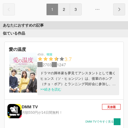
1
2
3
あなたにおすすめの記事
似ている作品
愛の温度
45分
、
韓国
3.7
2703
1247
ドラマの脚本家を夢見てアシスタントとして働く
ヒョンス（ソ・ヒョンジン）は、後輩のホンア
（チョ・ボア）とランニング同好会に参加し、フ
レンチシェフを目指すジョンソン（ヤン・セジョ
>>続きを読む
ン）と出会う。出会ったその日にジョンソンはヒ
ョンスに告白。6歳年下の男性に甘く見られた！
と思うヒョンスだが、しだいに2人の距離は近づ
DMM TV
見放題
いていく。そんな中、ヒョンスはジョンウ（キ
月額550円が14日間無料！
ム・ジェウク）の芸能事務所で働くことになり、
ジョンソンも尊敬しているシェフから声をかけら
DMM TVで今すぐ見る
れフランスへ行くことになるが、すれ違いが元で