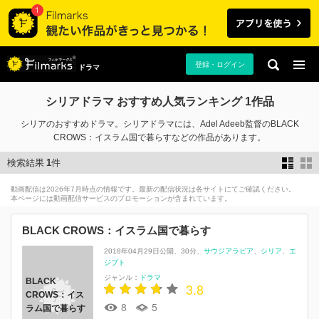
登録・ログイン
ドラマ
シリアドラマ おすすめ人気ランキング 1作品
シリアのおすすめドラマ。シリアドラマには、Adel Adeeb監督のBLACK
CROWS：イスラム国で暮らすなどの作品があります。
検索結果
1
件
動画配信は2026年7月時点の情報です。最新の配信状況は各サイトにてご確認ください。
本ページには動画配信サービスのプロモーションが含まれています。
BLACK CROWS：イスラム国で暮らす
2018年04月29日公開
30分
サウジアラビア
シリア
エ
ジプト
ジャンル：
ドラマ
BLACK
3.8
CROWS：イス
8
5
ラム国で暮らす