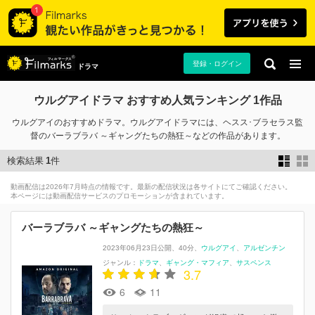
登録・ログイン
ドラマ
ウルグアイドラマ おすすめ人気ランキング 1作品
ウルグアイのおすすめドラマ。ウルグアイドラマには、ヘスス･ブラセラス監
督のバーラブラバ ～ギャングたちの熱狂～などの作品があります。
検索結果
1
件
動画配信は2026年7月時点の情報です。最新の配信状況は各サイトにてご確認ください。
本ページには動画配信サービスのプロモーションが含まれています。
バーラブラバ ～ギャングたちの熱狂～
2023年06月23日公開
40分
ウルグアイ
アルゼンチン
ジャンル：
ドラマ
ギャング・マフィア
サスペンス
3.7
6
11